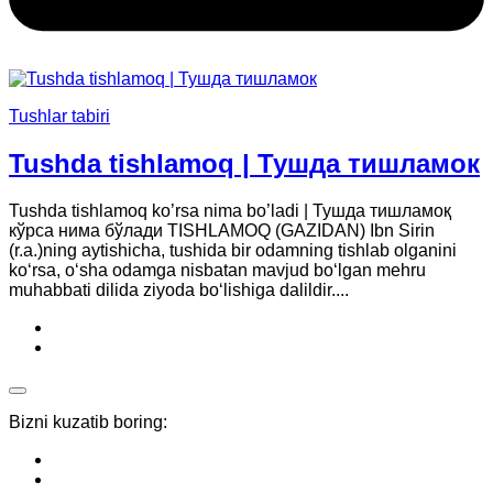
Tushlar tabiri
Tushda tishlamoq | Тушда тишламок
Tushda tishlamoq ko’rsa nima bo’ladi | Тушда тишламоқ
кўрса нима бўлади TISHLAMOQ (GAZIDAN) Ibn Sirin
(r.a.)ning aytishicha, tushida bir odamning tishlab olganini
ko‘rsa, o‘sha odamga nisbatan mavjud bo‘lgan mehru
muhabbati dilida ziyoda bo‘lishiga dalildir....
Bizni kuzatib boring: