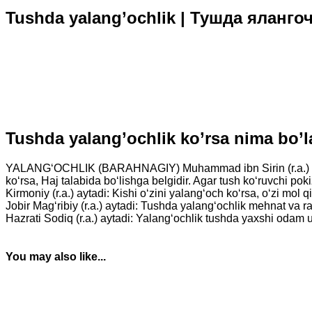
Tushda yalang’ochlik | Тушда яланго
Tushda yalang’ochlik ko’rsa nima bo’
YALANG‘OCHLIK (BARAHNAGIY) Muhammad ibn Sirin (r.a.) aytad
ko‘rsa, Haj talabida bo‘lishga belgidir. Agar tush ko‘ruvchi po
Kirmoniy (r.a.) aytadi: Kishi o‘zini yalang‘och ko‘rsa, o‘zi mol 
Jobir Mag‘ribiy (r.a.) aytadi: Tushda yalang‘ochlik mehnat va ra
Hazrati Sodiq (r.a.) aytadi: Yalang‘ochlik tushda yaxshi odam 
You may also like...