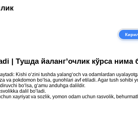
члик
Кири
ladi | Тушда йаланг’очлик кўрса нима
i: Kishi o‘zini tushda yalang‘och va odamlardan uyalayotgan
kiza va pokdomon bo‘lsa, gunohlari avf etiladi. Agar tush sohibi 
qidiruvchi bo‘lsa, g‘amu anduhga dalildir.
svolikka dalil bo‘ladi.
uchun xayriyat va sozlik, yomon odam uchun rasvolik, behurmatli