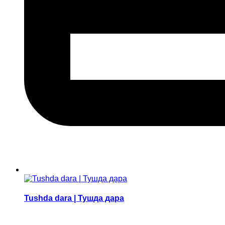
Tushda dara | Тушда дара