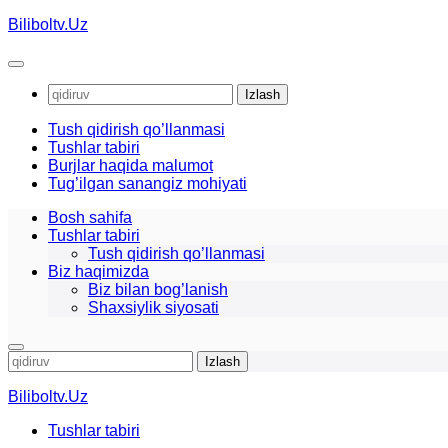
Skip
Biliboltv.Uz
to
content
Qidirshish:
Tush qidirish qo’llanmasi
Tushlar tabiri
Burjlar haqida malumot
Tug’ilgan sanangiz mohiyati
Bosh sahifa
Tushlar tabiri
Tush qidirish qo’llanmasi
Biz haqimizda
Biz bilan bog’lanish
Shaxsiylik siyosati
Qidirshish:
Biliboltv.Uz
Tushlar tabiri