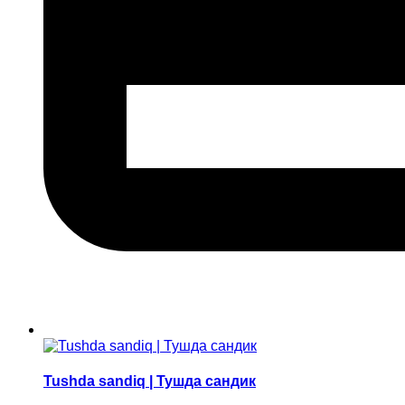
Tushda sandiq | Тушда сандик