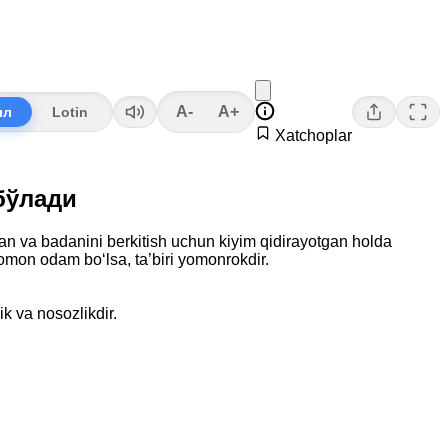
A-
A+
лл
Lotin
Xatchoplar
 бўлади
 va badanini berkitish uchun kiyim qidirayotgan holda
yomon odam bo‘lsa, ta’biri yomonrokdir.
k va nosozlikdir.