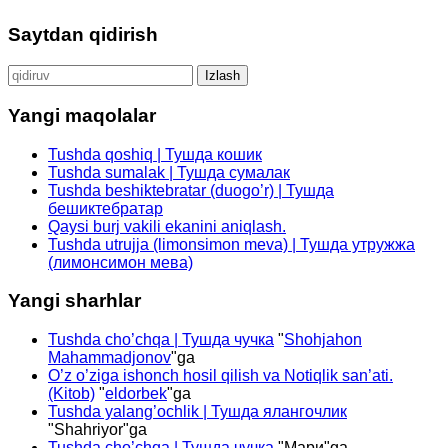
Saytdan qidirish
Qidirshish:
Yangi maqolalar
Tushda qoshiq | Тушда кошик
Tushda sumalak | Тушда сумалак
Tushda beshiktebratar (duogo’r) | Тушда
бешиктебратар
Qaysi burj vakili ekanini aniqlash.
Tushda utrujja (limonsimon meva) | Тушда утружжа
(лимонсимон мева)
Yangi sharhlar
Tushda cho’chqa | Тушда чучка
"
Shohjahon
Mahammadjonov
"ga
O’z o’ziga ishonch hosil qilish va Notiqlik san’ati.
(Kitob)
"
eldorbek
"ga
Tushda yalang’ochlik | Тушда ялангочлик
"
Shahriyor
"ga
Tushda cho’chqa | Тушда чучка
"
Мари
"ga