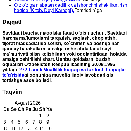
O’z o’ziga nisbatan dadillik va ishonchni shakillantirish
haqida (Kitob. Deyl Karnegi).
"
amriddin
"ga
Diqqat!
Saytdagi barcha maqolalar faqat o`qish uchun. Saytdagi
barcha ma’lumotlarni tarqatish, saqlash, chop etish,
tijorat maqsadlarida sotish, ko`chirish va boshqa har
qanday harakatlarni amalga oshirishda faqat sayt
ma’muriyati bilan kelishilgan yoki ogolantirilgan holatda
amalga oshirilishi shart. Ushbu qoidalarni buzish
oqibatlari O’zbekiston Respublikasining 30.08.1996
yildagi
272-I-sonli Mualliflik huquqi va turdosh huquqlar
to’g’risida
gi qonuniga muvofiq jinoiy javobgarligla
tortishga asos bo`ladi.
Taqvim
Avgust 2026
Du
Se
Ch
Pa
Ju
Sh
Ya
1
2
3
4
5
6
7
8
9
10
11
12
13
14
15
16