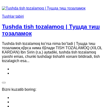
Tushlar tabiri
Tushda tish tozalamoq | Тушда тиш
тозаламок
Tushda tish tozalamoq ko’rsa nima bo’ladi | Тушда тиш
тозаламоқ кўрса нима бўлади TISH TOZALAMOQ (XILOL
KARDAN) Ibn Sirin (r.a.) aytadiki, tushda tish tozalamoq
yaxshi emas, chunki tushdagi tishahli xonani bildiradi, tish
tozalagich esa...
Bizni kuzatib boring: