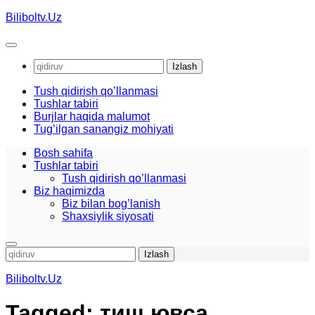
Skip
Biliboltv.Uz
to
content
Qidirshish:
Tush qidirish qo’llanmasi
Tushlar tabiri
Burjlar haqida malumot
Tug’ilgan sanangiz mohiyati
Bosh sahifa
Tushlar tabiri
Tush qidirish qo’llanmasi
Biz haqimizda
Biz bilan bog’lanish
Shaxsiylik siyosati
Qidirshish:
Biliboltv.Uz
Tagged:
тиш ювса