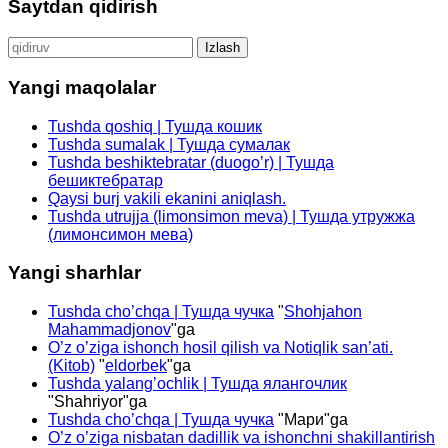
Saytdan qidirish
Qidirshish:
Yangi maqolalar
Tushda qoshiq | Тушда кошик
Tushda sumalak | Тушда сумалак
Tushda beshiktebratar (duogo’r) | Тушда
бешиктебратар
Qaysi burj vakili ekanini aniqlash.
Tushda utrujja (limonsimon meva) | Тушда утружжа
(лимонсимон мева)
Yangi sharhlar
Tushda cho’chqa | Тушда чучка
"
Shohjahon
Mahammadjonov
"ga
O’z o’ziga ishonch hosil qilish va Notiqlik san’ati.
(Kitob)
"
eldorbek
"ga
Tushda yalang’ochlik | Тушда ялангочлик
"
Shahriyor
"ga
Tushda cho’chqa | Тушда чучка
"
Мари
"ga
O’z o’ziga nisbatan dadillik va ishonchni shakillantirish