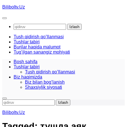
Skip
Biliboltv.Uz
to
content
Qidirshish:
Tush qidirish qo’llanmasi
Tushlar tabiri
Burjlar haqida malumot
Tug’ilgan sanangiz mohiyati
Bosh sahifa
Tushlar tabiri
Tush qidirish qo’llanmasi
Biz haqimizda
Biz bilan bog’lanish
Shaxsiylik siyosati
Qidirshish:
Biliboltv.Uz
Tagged:
тушда аяк