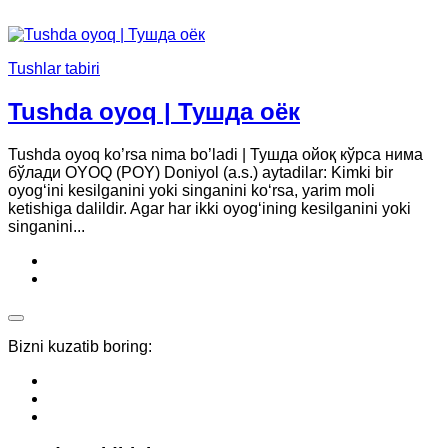
Tushlar tabiri
Tushda oyoq | Тушда оёк
Tushda oyoq ko’rsa nima bo’ladi | Тушда ойоқ кўрса нима
бўлади OYOQ (POY) Doniyol (a.s.) aytadilar: Kimki bir
oyog‘ini kesilganini yoki singanini ko‘rsa, yarim moli
ketishiga dalildir. Agar har ikki oyog‘ining kesilganini yoki
singanini...
Bizni kuzatib boring: