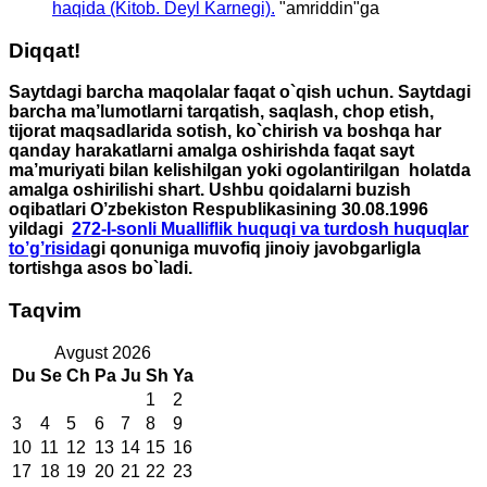
haqida (Kitob. Deyl Karnegi).
"
amriddin
"ga
Diqqat!
Saytdagi barcha maqolalar faqat o`qish uchun. Saytdagi
barcha ma’lumotlarni tarqatish, saqlash, chop etish,
tijorat maqsadlarida sotish, ko`chirish va boshqa har
qanday harakatlarni amalga oshirishda faqat sayt
ma’muriyati bilan kelishilgan yoki ogolantirilgan holatda
amalga oshirilishi shart. Ushbu qoidalarni buzish
oqibatlari O’zbekiston Respublikasining 30.08.1996
yildagi
272-I-sonli Mualliflik huquqi va turdosh huquqlar
to’g’risida
gi qonuniga muvofiq jinoiy javobgarligla
tortishga asos bo`ladi.
Taqvim
Avgust 2026
Du
Se
Ch
Pa
Ju
Sh
Ya
1
2
3
4
5
6
7
8
9
10
11
12
13
14
15
16
17
18
19
20
21
22
23