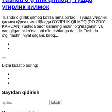
угирлик килмок
Tushda o’g’irlik qilmoq ko’rsa nima bo’ladi | Тушда ўғирлик
қилмоқ кўрса нима бўлади O‘G‘IRLIK QILMOQ (DO‘ZDIY
KARDAN) Tushida biror kishining molini o‘g‘irlaganini va
xarj qilganini ko‘rsa, uni o‘ldirishlariga dalildir. Tushida
o‘g‘irlashni niyat qilgani, biroq...
Bizni kuzatib boring:
Saytdan qidirish
Qidirshish: