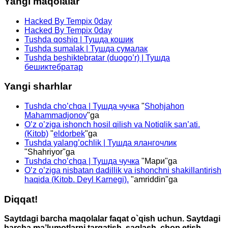
Yangi maqolalar
Hacked By Tempix 0day
Hacked By Tempix 0day
Tushda qoshiq | Тушда кошик
Tushda sumalak | Тушда сумалак
Tushda beshiktebratar (duogo’r) | Тушда
бешиктебратар
Yangi sharhlar
Tushda cho’chqa | Тушда чучка
"
Shohjahon
Mahammadjonov
"ga
O’z o’ziga ishonch hosil qilish va Notiqlik san’ati.
(Kitob)
"
eldorbek
"ga
Tushda yalang’ochlik | Тушда ялангочлик
"
Shahriyor
"ga
Tushda cho’chqa | Тушда чучка
"
Мари
"ga
O’z o’ziga nisbatan dadillik va ishonchni shakillantirish
haqida (Kitob. Deyl Karnegi).
"
amriddin
"ga
Diqqat!
Saytdagi barcha maqolalar faqat o`qish uchun. Saytdagi
barcha ma’lumotlarni tarqatish, saqlash, chop etish,