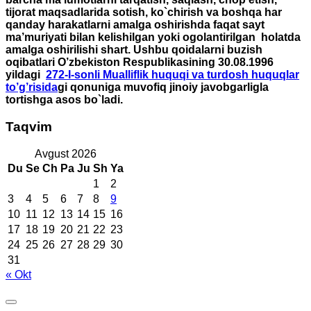
tijorat maqsadlarida sotish, ko`chirish va boshqa har
qanday harakatlarni amalga oshirishda faqat sayt
ma’muriyati bilan kelishilgan yoki ogolantirilgan holatda
amalga oshirilishi shart. Ushbu qoidalarni buzish
oqibatlari O’zbekiston Respublikasining 30.08.1996
yildagi
272-I-sonli Mualliflik huquqi va turdosh huquqlar
to’g’risida
gi qonuniga muvofiq jinoiy javobgarligla
tortishga asos bo`ladi.
Taqvim
Avgust 2026
Du
Se
Ch
Pa
Ju
Sh
Ya
1
2
3
4
5
6
7
8
9
10
11
12
13
14
15
16
17
18
19
20
21
22
23
24
25
26
27
28
29
30
31
« Okt