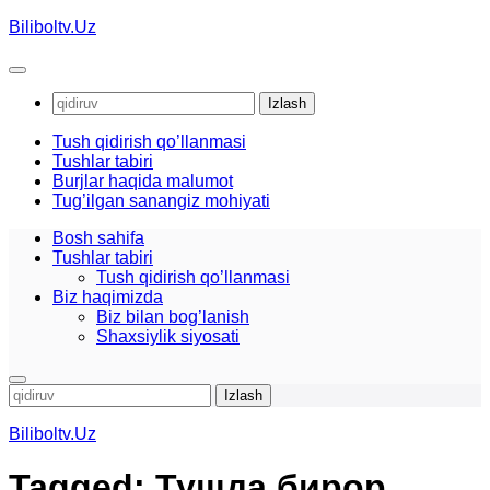
Skip
Biliboltv.Uz
to
content
Qidirshish:
Tush qidirish qo’llanmasi
Tushlar tabiri
Burjlar haqida malumot
Tug’ilgan sanangiz mohiyati
Bosh sahifa
Tushlar tabiri
Tush qidirish qo’llanmasi
Biz haqimizda
Biz bilan bog’lanish
Shaxsiylik siyosati
Qidirshish:
Biliboltv.Uz
Tagged:
Тушда бирор