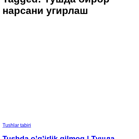
нарсани угирлаш
Tushlar tabiri
Tushda o’g’irlik qilmoq | Тушда