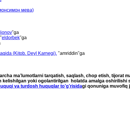
имонсимон мева)
jonov
"ga
"
eldorbek
"ga
a
haqida (Kitob. Deyl Karnegi).
"
amriddin
"ga
rcha ma’lumotlarni tarqatish, saqlash, chop etish, tijorat 
n kelishilgan yoki ogolantirilgan holatda amalga oshirilishi
 huquqi va turdosh huquqlar to’g’risida
gi qonuniga muvofiq j