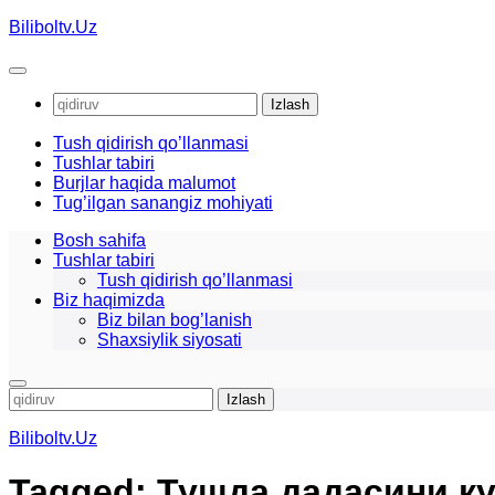
Skip
Biliboltv.Uz
to
content
Qidirshish:
Tush qidirish qo’llanmasi
Tushlar tabiri
Burjlar haqida malumot
Tug’ilgan sanangiz mohiyati
Bosh sahifa
Tushlar tabiri
Tush qidirish qo’llanmasi
Biz haqimizda
Biz bilan bog’lanish
Shaxsiylik siyosati
Qidirshish:
Biliboltv.Uz
Tagged:
Тушда дадасини к