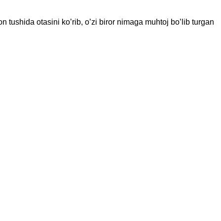
tushida otasini ko’rib, o’zi biror nimaga muhtoj bo’lib turgan