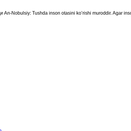
n-Nobulsiy: Tushda inson otasini ko’rishi muroddir. Agar inson 
р