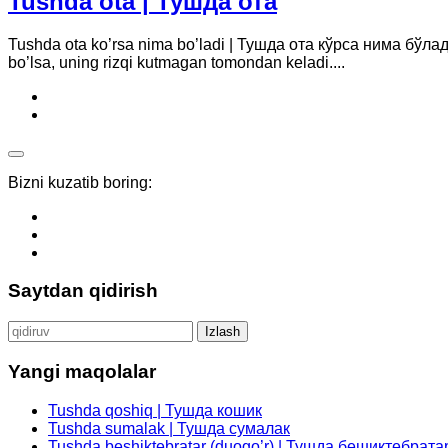
Tushda ota | Тушда ота
Tushda ota ko’rsa nima bo’ladi | Тушда ота кўрса нима бўлади A
bo’lsa, uning rizqi kutmagan tomondan keladi....
Bizni kuzatib boring:
Saytdan qidirish
Qidirshish:
Yangi maqolalar
Tushda qoshiq | Тушда кошик
Tushda sumalak | Тушда сумалак
Tushda beshiktebratar (duogo’r) | Тушда бешиктебрата