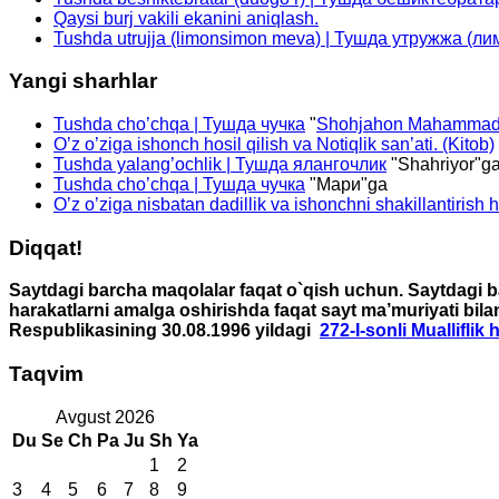
Qaysi burj vakili ekanini aniqlash.
Tushda utrujja (limonsimon meva) | Тушда утружжа (л
Yangi sharhlar
Tushda cho’chqa | Тушда чучка
"
Shohjahon Mahammad
O’z o’ziga ishonch hosil qilish va Notiqlik san’ati. (Kitob)
Tushda yalang’ochlik | Тушда ялангочлик
"
Shahriyor
"g
Tushda cho’chqa | Тушда чучка
"
Мари
"ga
O’z o’ziga nisbatan dadillik va ishonchni shakillantirish 
Diqqat!
Saytdagi barcha maqolalar faqat o`qish uchun. Saytdagi ba
harakatlarni amalga oshirishda faqat sayt ma’muriyati bila
Respublikasining 30.08.1996 yildagi
272-I-sonli Mualliflik
Taqvim
Avgust 2026
Du
Se
Ch
Pa
Ju
Sh
Ya
1
2
3
4
5
6
7
8
9