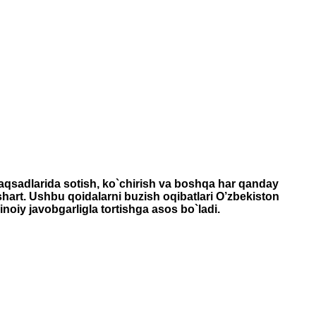
maqsadlarida sotish, ko`chirish va boshqa har qanday
 shart. Ushbu qoidalarni buzish oqibatlari O’zbekiston
inoiy javobgarligla tortishga asos bo`ladi.