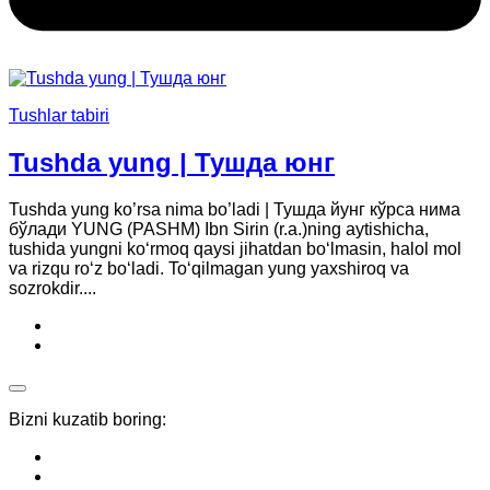
Tushlar tabiri
Tushda yung | Тушда юнг
Tushda yung ko’rsa nima bo’ladi | Тушда йунг кўрса нима
бўлади YUNG (PASHM) Ibn Sirin (r.a.)ning aytishicha,
tushida yungni ko‘rmoq qaysi jihatdan bo‘lmasin, halol mol
va rizqu ro‘z bo‘ladi. To‘qilmagan yung yaxshiroq va
sozrokdir....
Bizni kuzatib boring: