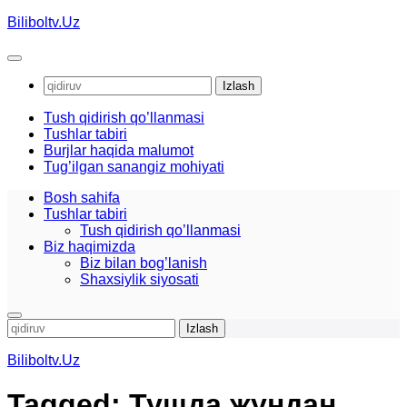
Skip
Biliboltv.Uz
to
content
Qidirshish:
Tush qidirish qo’llanmasi
Tushlar tabiri
Burjlar haqida malumot
Tug’ilgan sanangiz mohiyati
Bosh sahifa
Tushlar tabiri
Tush qidirish qo’llanmasi
Biz haqimizda
Biz bilan bog’lanish
Shaxsiylik siyosati
Qidirshish:
Biliboltv.Uz
Tagged:
Тушда жундан