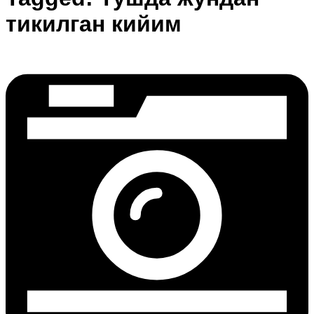
тикилган кийим