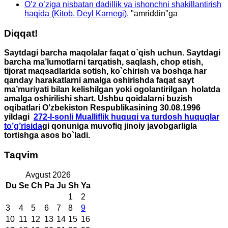
O’z o’ziga nisbatan dadillik va ishonchni shakillantirish
haqida (Kitob. Deyl Karnegi).
"
amriddin
"ga
Diqqat!
Saytdagi barcha maqolalar faqat o`qish uchun. Saytdagi
barcha ma’lumotlarni tarqatish, saqlash, chop etish,
tijorat maqsadlarida sotish, ko`chirish va boshqa har
qanday harakatlarni amalga oshirishda faqat sayt
ma’muriyati bilan kelishilgan yoki ogolantirilgan holatda
amalga oshirilishi shart. Ushbu qoidalarni buzish
oqibatlari O’zbekiston Respublikasining 30.08.1996
yildagi
272-I-sonli Mualliflik huquqi va turdosh huquqlar
to’g’risida
gi qonuniga muvofiq jinoiy javobgarligla
tortishga asos bo`ladi.
Taqvim
Avgust 2026
Du
Se
Ch
Pa
Ju
Sh
Ya
1
2
3
4
5
6
7
8
9
10
11
12
13
14
15
16