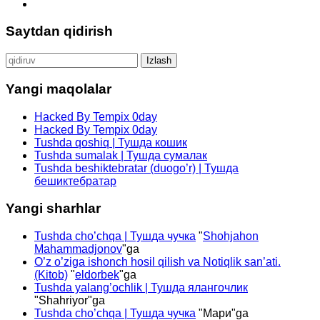
Saytdan qidirish
Qidirshish:
Yangi maqolalar
Hacked By Tempix 0day
Hacked By Tempix 0day
Tushda qoshiq | Тушда кошик
Tushda sumalak | Тушда сумалак
Tushda beshiktebratar (duogo’r) | Тушда
бешиктебратар
Yangi sharhlar
Tushda cho’chqa | Тушда чучка
"
Shohjahon
Mahammadjonov
"ga
O’z o’ziga ishonch hosil qilish va Notiqlik san’ati.
(Kitob)
"
eldorbek
"ga
Tushda yalang’ochlik | Тушда ялангочлик
"
Shahriyor
"ga
Tushda cho’chqa | Тушда чучка
"
Мари
"ga