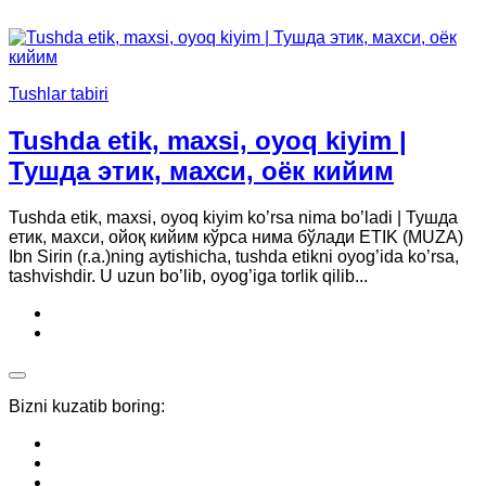
Tushlar tabiri
Tushda etik, maxsi, oyoq kiyim |
Тушда этик, махси, оёк кийим
Tushda etik, maxsi, oyoq kiyim ko’rsa nima bo’ladi | Тушда
етик, махси, ойоқ кийим кўрса нима бўлади ETIK (MUZA)
Ibn Sirin (r.a.)ning aytishicha, tushda etikni oyog’ida ko’rsa,
tashvishdir. U uzun bo’lib, oyog’iga torlik qilib...
Bizni kuzatib boring: