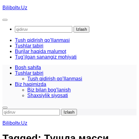
Skip
Biliboltv.Uz
to
content
Qidirshish:
Tush qidirish qo’llanmasi
Tushlar tabiri
Burjlar haqida malumot
Tug’ilgan sanangiz mohiyati
Bosh sahifa
Tushlar tabiri
Tush qidirish qo’llanmasi
Biz haqimizda
Biz bilan bog’lanish
Shaxsiylik siyosati
Qidirshish:
Biliboltv.Uz
Tagged:
Тушда масси