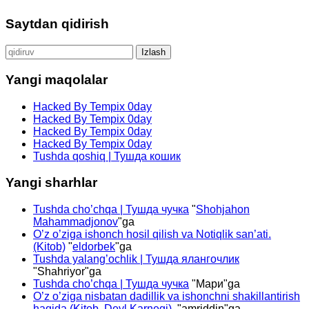
Saytdan qidirish
Qidirshish:
Yangi maqolalar
Hacked By Tempix 0day
Hacked By Tempix 0day
Hacked By Tempix 0day
Hacked By Tempix 0day
Tushda qoshiq | Тушда кошик
Yangi sharhlar
Tushda cho’chqa | Тушда чучка
"
Shohjahon
Mahammadjonov
"ga
O’z o’ziga ishonch hosil qilish va Notiqlik san’ati.
(Kitob)
"
eldorbek
"ga
Tushda yalang’ochlik | Тушда ялангочлик
"
Shahriyor
"ga
Tushda cho’chqa | Тушда чучка
"
Мари
"ga
O’z o’ziga nisbatan dadillik va ishonchni shakillantirish
haqida (Kitob. Deyl Karnegi).
"
amriddin
"ga