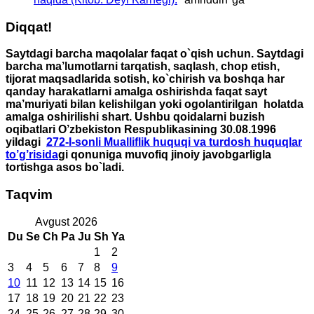
Diqqat!
Saytdagi barcha maqolalar faqat o`qish uchun. Saytdagi
barcha ma’lumotlarni tarqatish, saqlash, chop etish,
tijorat maqsadlarida sotish, ko`chirish va boshqa har
qanday harakatlarni amalga oshirishda faqat sayt
ma’muriyati bilan kelishilgan yoki ogolantirilgan holatda
amalga oshirilishi shart. Ushbu qoidalarni buzish
oqibatlari O’zbekiston Respublikasining 30.08.1996
yildagi
272-I-sonli Mualliflik huquqi va turdosh huquqlar
to’g’risida
gi qonuniga muvofiq jinoiy javobgarligla
tortishga asos bo`ladi.
Taqvim
Avgust 2026
Du
Se
Ch
Pa
Ju
Sh
Ya
1
2
3
4
5
6
7
8
9
10
11
12
13
14
15
16
17
18
19
20
21
22
23
24
25
26
27
28
29
30