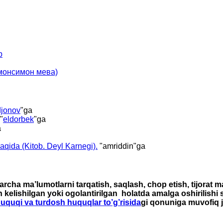
р
имонсимон мева)
jonov
"ga
"
eldorbek
"ga
a
haqida (Kitob. Deyl Karnegi).
"
amriddin
"ga
rcha ma’lumotlarni tarqatish, saqlash, chop etish, tijorat 
n kelishilgan yoki ogolantirilgan holatda amalga oshirilishi
 huquqi va turdosh huquqlar to’g’risida
gi qonuniga muvofiq j