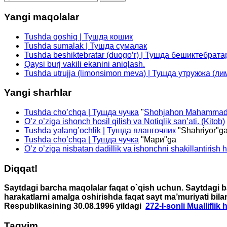
Yangi maqolalar
Tushda qoshiq | Тушда кошик
Tushda sumalak | Тушда сумалак
Tushda beshiktebratar (duogo’r) | Тушда бешиктебрата
Qaysi burj vakili ekanini aniqlash.
Tushda utrujja (limonsimon meva) | Тушда утружжа (л
Yangi sharhlar
Tushda cho’chqa | Тушда чучка
"
Shohjahon Mahammad
O’z o’ziga ishonch hosil qilish va Notiqlik san’ati. (Kitob)
Tushda yalang’ochlik | Тушда ялангочлик
"
Shahriyor
"g
Tushda cho’chqa | Тушда чучка
"
Мари
"ga
O’z o’ziga nisbatan dadillik va ishonchni shakillantirish 
Diqqat!
Saytdagi barcha maqolalar faqat o`qish uchun. Saytdagi ba
harakatlarni amalga oshirishda faqat sayt ma’muriyati bila
Respublikasining 30.08.1996 yildagi
272-I-sonli Mualliflik
Taqvim