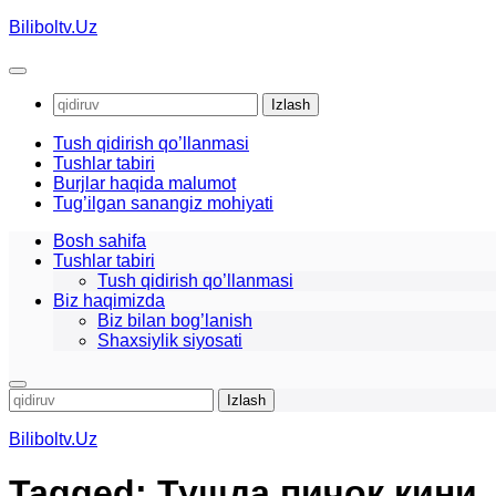
Skip
Biliboltv.Uz
to
content
Qidirshish:
Tush qidirish qo’llanmasi
Tushlar tabiri
Burjlar haqida malumot
Tug’ilgan sanangiz mohiyati
Bosh sahifa
Tushlar tabiri
Tush qidirish qo’llanmasi
Biz haqimizda
Biz bilan bog’lanish
Shaxsiylik siyosati
Qidirshish:
Biliboltv.Uz
Tagged:
Тушда пичок кини