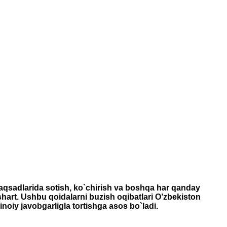
maqsadlarida sotish, ko`chirish va boshqa har qanday
 shart. Ushbu qoidalarni buzish oqibatlari O’zbekiston
inoiy javobgarligla tortishga asos bo`ladi.