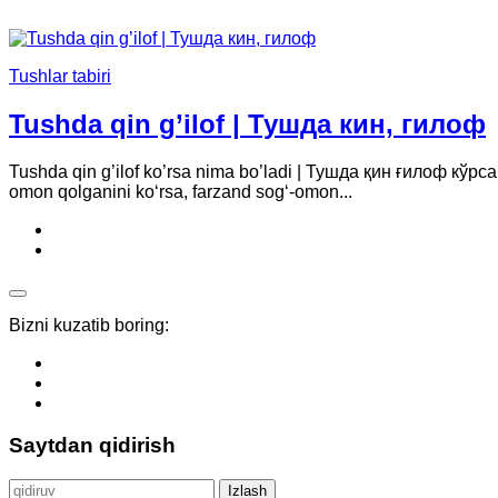
Tushlar tabiri
Tushda qin g’ilof | Тушда кин, гилоф
Tushda qin g’ilof ko’rsa nima bo’ladi | Тушда қин ғилоф кўрса н
omon qolganini ko‘rsa, farzand sog‘-omon...
Bizni kuzatib boring:
Saytdan qidirish
Qidirshish: