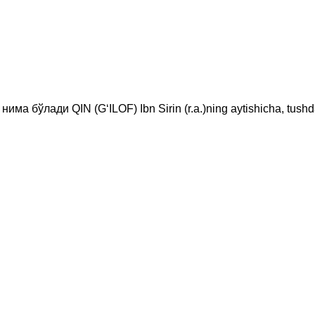
има бўлади QIN (G‘ILOF) Ibn Sirin (r.a.)ning aytishicha, tushdagi