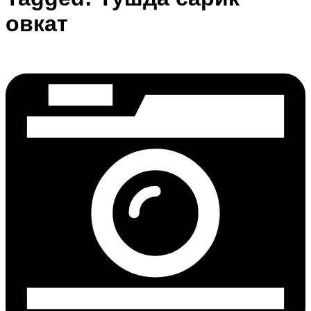
овкат