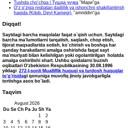
Tushda cho’chqa | Тушда чучка
"
Мари
"ga
O’z o’ziga nisbatan dadillik va ishonchni shakillantirish
haqida (Kitob. Deyl Karnegi).
"
amriddin
"ga
Diqqat!
Saytdagi barcha maqolalar faqat o`qish uchun. Saytdagi
barcha ma’lumotlarni tarqatish, saqlash, chop etish,
tijorat maqsadlarida sotish, ko`chirish va boshqa har
qanday harakatlarni amalga oshirishda faqat sayt
ma’muriyati bilan kelishilgan yoki ogolantirilgan holatda
amalga oshirilishi shart. Ushbu qoidalarni buzish
oqibatlari O’zbekiston Respublikasining 30.08.1996
yildagi
272-I-sonli Mualliflik huquqi va turdosh huquqlar
to’g’risida
gi qonuniga muvofiq jinoiy javobgarligla
tortishga asos bo`ladi.
Taqvim
Avgust 2026
Du
Se
Ch
Pa
Ju
Sh
Ya
1
2
3
4
5
6
7
8
9