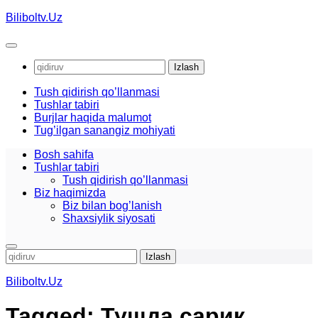
Skip
Biliboltv.Uz
to
content
Qidirshish:
Tush qidirish qo’llanmasi
Tushlar tabiri
Burjlar haqida malumot
Tug’ilgan sanangiz mohiyati
Bosh sahifa
Tushlar tabiri
Tush qidirish qo’llanmasi
Biz haqimizda
Biz bilan bog’lanish
Shaxsiylik siyosati
Qidirshish:
Biliboltv.Uz
Tagged:
Тушда сарик