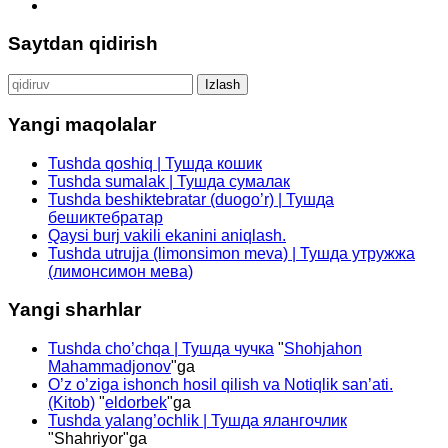
Saytdan qidirish
Qidirshish:
Yangi maqolalar
Tushda qoshiq | Тушда кошик
Tushda sumalak | Тушда сумалак
Tushda beshiktebratar (duogo’r) | Тушда
бешиктебратар
Qaysi burj vakili ekanini aniqlash.
Tushda utrujja (limonsimon meva) | Тушда утружжа
(лимонсимон мева)
Yangi sharhlar
Tushda cho’chqa | Тушда чучка
"
Shohjahon
Mahammadjonov
"ga
O’z o’ziga ishonch hosil qilish va Notiqlik san’ati.
(Kitob)
"
eldorbek
"ga
Tushda yalang’ochlik | Тушда ялангочлик
"
Shahriyor
"ga