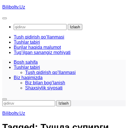
Skip
Biliboltv.Uz
to
content
Qidirshish:
Tush qidirish qo’llanmasi
Tushlar tabiri
Burjlar haqida malumot
Tug’ilgan sanangiz mohiyati
Bosh sahifa
Tushlar tabiri
Tush qidirish qo’llanmasi
Biz haqimizda
Biz bilan bog’lanish
Shaxsiylik siyosati
Qidirshish:
Biliboltv.Uz
Tagged:
Тушда супирги