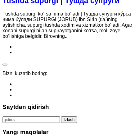
Tushda supurgi | Тушда супруги
Tushda supurgi ko’rsa nima bo’ladi | Тушда супурги кўрса
нима бўлади SUPURGI (JORUB) Ibn Sirin (r.a.)ning
aytishicha, supurgi tushda xodim va xizmatkor bo‘ladi. Agar
xonani supurgi bilan supirayotganini ko‘rsa, moli zoye
bo‘lishiga belgidir. Birovning...
Bizni kuzatib boring:
Saytdan qidirish
Qidirshish:
Yangi maqolalar