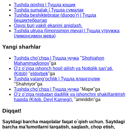
Tushda qoshiq | Тушда кошик
Tushda sumalak | Тушда сумалак
Tushda beshiktebratar (duogo’r) | Тушда
бешиктебратар
Qaysi burj vakili ekanini aniqlash.
Tushda utrujja (limonsimon meva) | Тушда утружжа
(лимонсимон мева)
Yangi sharhlar
Tushda cho’chqa | Тушда чучка
"
Shohjahon
Mahammadjonov
"ga
O’z o’ziga ishonch hosil qilish va Notiqlik san’ati.
(Kitob)
"
eldorbek
"ga
Tushda yalang’ochlik | Тушда ялангочлик
"
Shahriyor
"ga
Tushda cho’chqa | Тушда чучка
"
Мари
"ga
O’z o’ziga nisbatan dadillik va ishonchni shakillantirish
haqida (Kitob. Deyl Karnegi).
"
amriddin
"ga
Diqqat!
Saytdagi barcha maqolalar faqat o`qish uchun. Saytdagi
barcha ma’lumotlarni tarqatish, saqlash, chop etish,