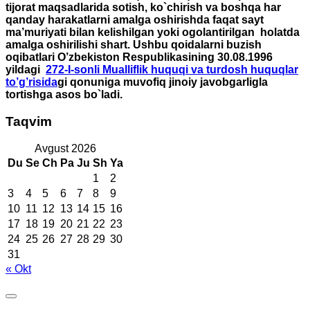
tijorat maqsadlarida sotish, ko`chirish va boshqa har
qanday harakatlarni amalga oshirishda faqat sayt
ma’muriyati bilan kelishilgan yoki ogolantirilgan holatda
amalga oshirilishi shart. Ushbu qoidalarni buzish
oqibatlari O’zbekiston Respublikasining 30.08.1996
yildagi
272-I-sonli Mualliflik huquqi va turdosh huquqlar
to’g’risida
gi qonuniga muvofiq jinoiy javobgarligla
tortishga asos bo`ladi.
Taqvim
Avgust 2026
Du
Se
Ch
Pa
Ju
Sh
Ya
1
2
3
4
5
6
7
8
9
10
11
12
13
14
15
16
17
18
19
20
21
22
23
24
25
26
27
28
29
30
31
« Okt