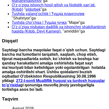
Mahammadjonov
"ga
O’z o’ziga ishonch hosil qilish va Notiqlik san’ati.
(Kitob)
"
eldorbek
"ga
Tushda yalang’ochlik | Тушда ялангочлик
"
Shahriyor
"ga
Tushda cho’chqa | Тушда чучка
"
Мари
"ga
O’z o’ziga nisbatan dadillik va ishonchni shakillantirish
haqida (Kitob. Deyl Karnegi).
"
amriddin
"ga
Diqqat!
Saytdagi barcha maqolalar faqat o`qish uchun. Saytdagi
barcha ma’lumotlarni tarqatish, saqlash, chop etish,
tijorat maqsadlarida sotish, ko`chirish va boshqa har
qanday harakatlarni amalga oshirishda faqat sayt
ma’muriyati bilan kelishilgan yoki ogolantirilgan holatda
amalga oshirilishi shart. Ushbu qoidalarni buzish
oqibatlari O’zbekiston Respublikasining 30.08.1996
yildagi
272-I-sonli Mualliflik huquqi va turdosh huquqlar
to’g’risida
gi qonuniga muvofiq jinoiy javobgarligla
tortishga asos bo`ladi.
Taqvim
Avgust 2026