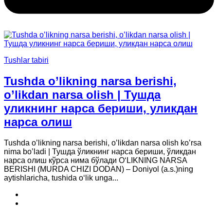
Tushlar tabiri
Tushda o’likning narsa berishi,
o’likdan narsa olish | Тушда
уликнинг нарса бериши, уликдан
нарса олиш
Tushda o’likning narsa berishi, o’likdan narsa olish ko’rsa
nima bo’ladi | Тушда ўликнинг нарса бериши, ўликдан
нарса олиш кўрса нима бўлади O‘LIKNING NARSA
BERISHI (MURDA CHIZI DODAN) – Doniyol (a.s.)ning
aytishlaricha, tushida o‘lik unga...