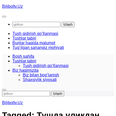
Skip
Biliboltv.Uz
to
content
Qidirshish:
Tush qidirish qo’llanmasi
Tushlar tabiri
Burjlar haqida malumot
Tug’ilgan sanangiz mohiyati
Bosh sahifa
Tushlar tabiri
Tush qidirish qo’llanmasi
Biz haqimizda
Biz bilan bog’lanish
Shaxsiylik siyosati
Qidirshish:
Biliboltv.Uz
Tagged:
Тушда уликдан