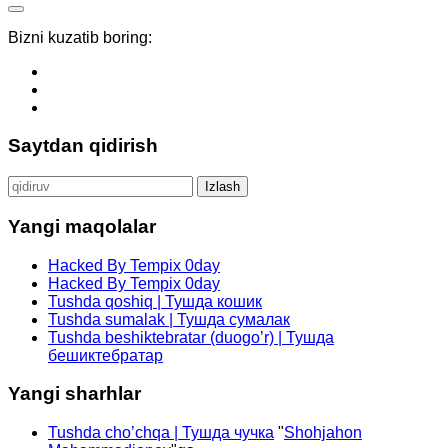
Bizni kuzatib boring:
Saytdan qidirish
Qidirshish:
Yangi maqolalar
Hacked By Tempix 0day
Hacked By Tempix 0day
Tushda qoshiq | Тушда кошик
Tushda sumalak | Тушда сумалак
Tushda beshiktebratar (duogo’r) | Тушда
бешиктебратар
Yangi sharhlar
Tushda cho’chqa | Тушда чучка
"
Shohjahon