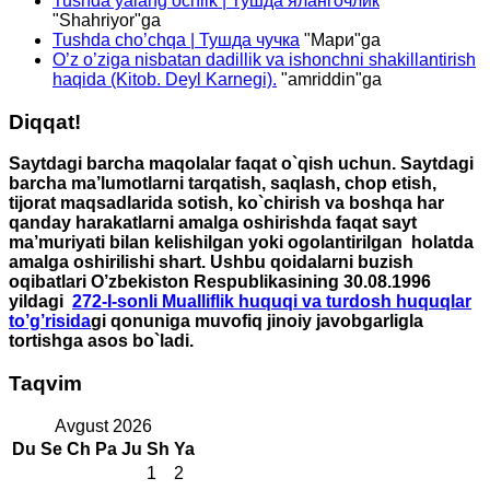
Tushda yalang’ochlik | Тушда ялангочлик
"
Shahriyor
"ga
Tushda cho’chqa | Тушда чучка
"
Мари
"ga
O’z o’ziga nisbatan dadillik va ishonchni shakillantirish
haqida (Kitob. Deyl Karnegi).
"
amriddin
"ga
Diqqat!
Saytdagi barcha maqolalar faqat o`qish uchun. Saytdagi
barcha ma’lumotlarni tarqatish, saqlash, chop etish,
tijorat maqsadlarida sotish, ko`chirish va boshqa har
qanday harakatlarni amalga oshirishda faqat sayt
ma’muriyati bilan kelishilgan yoki ogolantirilgan holatda
amalga oshirilishi shart. Ushbu qoidalarni buzish
oqibatlari O’zbekiston Respublikasining 30.08.1996
yildagi
272-I-sonli Mualliflik huquqi va turdosh huquqlar
to’g’risida
gi qonuniga muvofiq jinoiy javobgarligla
tortishga asos bo`ladi.
Taqvim
Avgust 2026
Du
Se
Ch
Pa
Ju
Sh
Ya
1
2