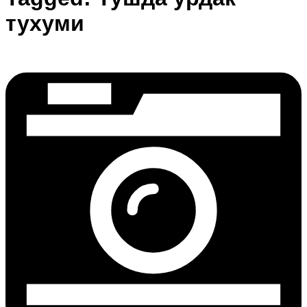
тухуми