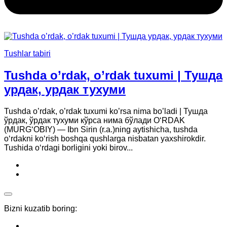
Tushlar tabiri
Tushda o’rdak, o’rdak tuxumi | Тушда
урдак, урдак тухуми
Tushda o’rdak, o’rdak tuxumi ko’rsa nima bo’ladi | Тушда
ўрдак, ўрдак тухуми кўрса нима бўлади O‘RDAK
(MURG‘OBIY) — Ibn Sirin (r.a.)ning aytishicha, tushda
o‘rdakni ko‘rish boshqa qushlarga nisbatan yaxshirokdir.
Tushida o‘rdagi borligini yoki birov...
Bizni kuzatib boring: