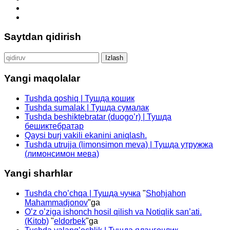
Saytdan qidirish
Qidirshish:
Yangi maqolalar
Tushda qoshiq | Тушда кошик
Tushda sumalak | Тушда сумалак
Tushda beshiktebratar (duogo’r) | Тушда
бешиктебратар
Qaysi burj vakili ekanini aniqlash.
Tushda utrujja (limonsimon meva) | Тушда утружжа
(лимонсимон мева)
Yangi sharhlar
Tushda cho’chqa | Тушда чучка
"
Shohjahon
Mahammadjonov
"ga
O’z o’ziga ishonch hosil qilish va Notiqlik san’ati.
(Kitob)
"
eldorbek
"ga