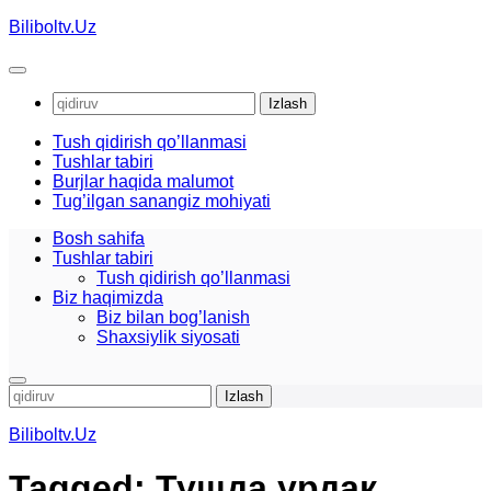
Skip
Biliboltv.Uz
to
content
Qidirshish:
Tush qidirish qo’llanmasi
Tushlar tabiri
Burjlar haqida malumot
Tug’ilgan sanangiz mohiyati
Bosh sahifa
Tushlar tabiri
Tush qidirish qo’llanmasi
Biz haqimizda
Biz bilan bog’lanish
Shaxsiylik siyosati
Qidirshish:
Biliboltv.Uz
Tagged:
Тушда урдак