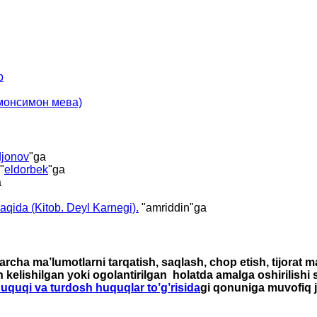
р
имонсимон мева)
jonov
"ga
"
eldorbek
"ga
a
haqida (Kitob. Deyl Karnegi).
"
amriddin
"ga
rcha ma’lumotlarni tarqatish, saqlash, chop etish, tijorat 
n kelishilgan yoki ogolantirilgan holatda amalga oshirilishi
 huquqi va turdosh huquqlar to’g’risida
gi qonuniga muvofiq j