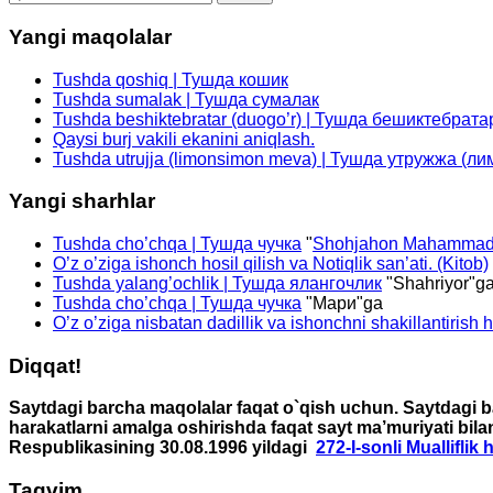
Yangi maqolalar
Tushda qoshiq | Тушда кошик
Tushda sumalak | Тушда сумалак
Tushda beshiktebratar (duogo’r) | Тушда бешиктебрата
Qaysi burj vakili ekanini aniqlash.
Tushda utrujja (limonsimon meva) | Тушда утружжа (л
Yangi sharhlar
Tushda cho’chqa | Тушда чучка
"
Shohjahon Mahammad
O’z o’ziga ishonch hosil qilish va Notiqlik san’ati. (Kitob)
Tushda yalang’ochlik | Тушда ялангочлик
"
Shahriyor
"g
Tushda cho’chqa | Тушда чучка
"
Мари
"ga
O’z o’ziga nisbatan dadillik va ishonchni shakillantirish 
Diqqat!
Saytdagi barcha maqolalar faqat o`qish uchun. Saytdagi ba
harakatlarni amalga oshirishda faqat sayt ma’muriyati bila
Respublikasining 30.08.1996 yildagi
272-I-sonli Mualliflik
Taqvim