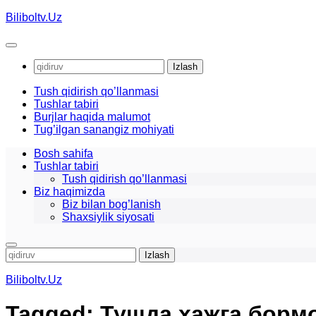
Skip
Biliboltv.Uz
to
content
Qidirshish:
Tush qidirish qo’llanmasi
Tushlar tabiri
Burjlar haqida malumot
Tug’ilgan sanangiz mohiyati
Bosh sahifa
Tushlar tabiri
Tush qidirish qo’llanmasi
Biz haqimizda
Biz bilan bog’lanish
Shaxsiylik siyosati
Qidirshish:
Biliboltv.Uz
Tagged:
Тушда хажга борм