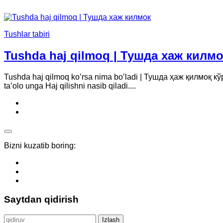
Tushlar tabiri
Tushda haj qilmoq | Тушда хаж килм
Tushda haj qilmoq ko’rsa nima bo’ladi | Тушда ҳаж қилмоқ к
ta’olo unga Haj qilishni nasib qiladi....
Bizni kuzatib boring:
Saytdan qidirish
Qidirshish: