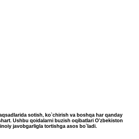
maqsadlarida sotish, ko`chirish va boshqa har qanday
 shart. Ushbu qoidalarni buzish oqibatlari O’zbekiston
inoiy javobgarligla tortishga asos bo`ladi.