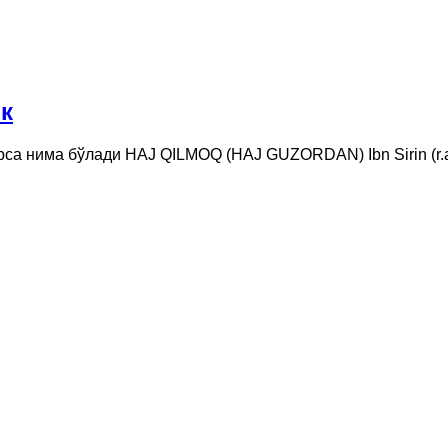
ок
ўрса нима бўлади HAJ QILMOQ (HAJ GUZORDAN) Ibn Sirin (r.a.) 