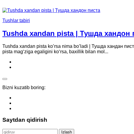
Tushlar tabiri
Tushda xandan pista | Тушда хандон 
Tushda xandan pista ko’rsa nima bo’ladi | Тушда хандан писта
pista mag‘ziga egaligini ko‘rsa, baxillik bilan mol...
Bizni kuzatib boring:
Saytdan qidirish
Qidirshish: