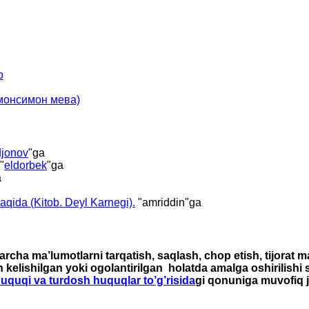
р
имонсимон мева)
jonov
"ga
"
eldorbek
"ga
a
haqida (Kitob. Deyl Karnegi).
"
amriddin
"ga
rcha ma’lumotlarni tarqatish, saqlash, chop etish, tijorat 
n kelishilgan yoki ogolantirilgan holatda amalga oshirilishi
 huquqi va turdosh huquqlar to’g’risida
gi qonuniga muvofiq j