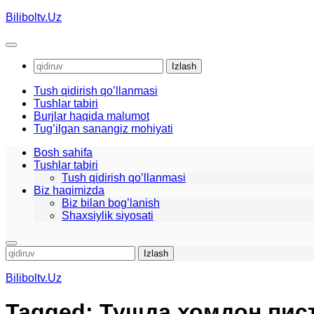
Skip
Biliboltv.Uz
to
content
Qidirshish:
Tush qidirish qo’llanmasi
Tushlar tabiri
Burjlar haqida malumot
Tug’ilgan sanangiz mohiyati
Bosh sahifa
Tushlar tabiri
Tush qidirish qo’llanmasi
Biz haqimizda
Biz bilan bog’lanish
Shaxsiylik siyosati
Qidirshish:
Biliboltv.Uz
Tagged:
Тушда хомдон пис