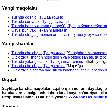
Yangi maqolalar
Tushda qoshiq | Тушда кошик
Tushda sumalak | Тушда сумалак
Tushda beshiktebratar (duogo’r) | Тушда бешиктебрата
Qaysi burj vakili ekanini aniqlash.
Tushda utrujja (limonsimon meva) | Тушда утружжа (л
Yangi sharhlar
Tushda cho’chqa | Тушда чучка
"
Shohjahon Mahammad
O’z o’ziga ishonch hosil qilish va Notiqlik san’ati. (Kitob)
Tushda yalang’ochlik | Тушда ялангочлик
"
Shahriyor
"g
Tushda cho’chqa | Тушда чучка
"
Мари
"ga
O’z o’ziga nisbatan dadillik va ishonchni shakillantirish 
Diqqat!
Saytdagi barcha maqolalar faqat o`qish uchun. Saytdagi ba
harakatlarni amalga oshirishda faqat sayt ma’muriyati bila
Respublikasining 30.08.1996 yildagi
272-I-sonli Mualliflik
Taqvim