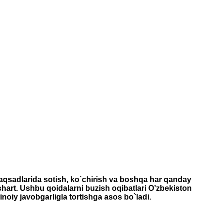
maqsadlarida sotish, ko`chirish va boshqa har qanday
 shart. Ushbu qoidalarni buzish oqibatlari O’zbekiston
inoiy javobgarligla tortishga asos bo`ladi.