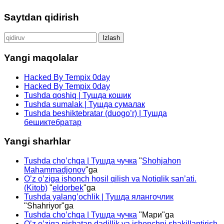
Saytdan qidirish
Qidirshish:
Yangi maqolalar
Hacked By Tempix 0day
Hacked By Tempix 0day
Tushda qoshiq | Тушда кошик
Tushda sumalak | Тушда сумалак
Tushda beshiktebratar (duogo’r) | Тушда
бешиктебратар
Yangi sharhlar
Tushda cho’chqa | Тушда чучка
"
Shohjahon
Mahammadjonov
"ga
O’z o’ziga ishonch hosil qilish va Notiqlik san’ati.
(Kitob)
"
eldorbek
"ga
Tushda yalang’ochlik | Тушда ялангочлик
"
Shahriyor
"ga
Tushda cho’chqa | Тушда чучка
"
Мари
"ga
O’z o’ziga nisbatan dadillik va ishonchni shakillantirish