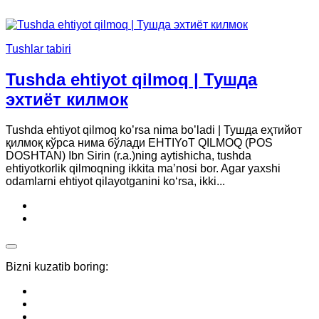
Tushlar tabiri
Tushda ehtiyot qilmoq | Тушда
эхтиёт килмок
Tushda ehtiyot qilmoq ko’rsa nima bo’ladi | Тушда еҳтийот
қилмоқ кўрса нима бўлади EHTIYoT QILMOQ (POS
DOSHTAN) Ibn Sirin (r.a.)ning aytishicha, tushda
ehtiyotkorlik qilmoqning ikkita ma’nosi bor. Agar yaxshi
odamlarni ehtiyot qilayotganini ko‘rsa, ikki...
Bizni kuzatib boring: