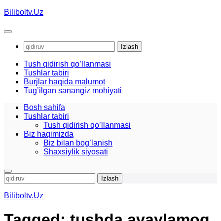
Skip
Biliboltv.Uz
to
content
Qidirshish:
Tush qidirish qo’llanmasi
Tushlar tabiri
Burjlar haqida malumot
Tug’ilgan sanangiz mohiyati
Bosh sahifa
Tushlar tabiri
Tush qidirish qo’llanmasi
Biz haqimizda
Biz bilan bog’lanish
Shaxsiylik siyosati
Qidirshish:
Biliboltv.Uz
Tagged:
tushda avaylamoq