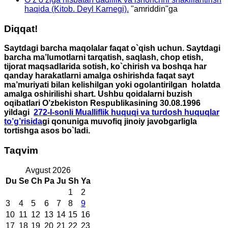
haqida (Kitob. Deyl Karnegi).
"
amriddin
"ga
Diqqat!
Saytdagi barcha maqolalar faqat o`qish uchun. Saytdagi
barcha ma’lumotlarni tarqatish, saqlash, chop etish,
tijorat maqsadlarida sotish, ko`chirish va boshqa har
qanday harakatlarni amalga oshirishda faqat sayt
ma’muriyati bilan kelishilgan yoki ogolantirilgan holatda
amalga oshirilishi shart. Ushbu qoidalarni buzish
oqibatlari O’zbekiston Respublikasining 30.08.1996
yildagi
272-I-sonli Mualliflik huquqi va turdosh huquqlar
to’g’risida
gi qonuniga muvofiq jinoiy javobgarligla
tortishga asos bo`ladi.
Taqvim
Avgust 2026
Du
Se
Ch
Pa
Ju
Sh
Ya
1
2
3
4
5
6
7
8
9
10
11
12
13
14
15
16
17
18
19
20
21
22
23