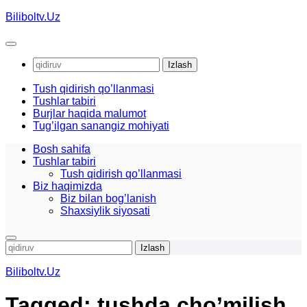
Skip
Biliboltv.Uz
to
content
Qidirshish:
Tush qidirish qo’llanmasi
Tushlar tabiri
Burjlar haqida malumot
Tug’ilgan sanangiz mohiyati
Bosh sahifa
Tushlar tabiri
Tush qidirish qo’llanmasi
Biz haqimizda
Biz bilan bog’lanish
Shaxsiylik siyosati
Qidirshish:
Biliboltv.Uz
Tagged:
tushda cho’milish