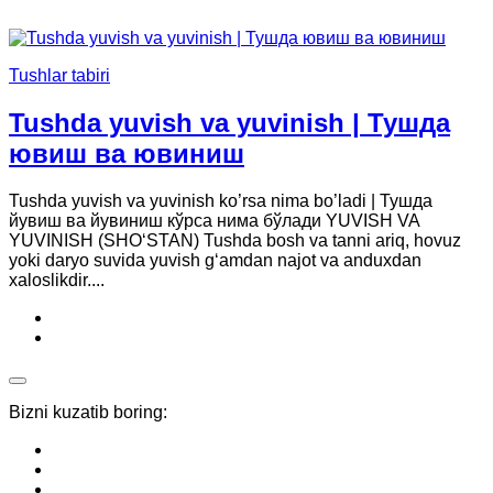
Tushlar tabiri
Tushda yuvish va yuvinish | Тушда
ювиш ва ювиниш
Tushda yuvish va yuvinish ko’rsa nima bo’ladi | Тушда
йувиш ва йувиниш кўрса нима бўлади YUVISH VA
YUVINISH (SHO‘STAN) Tushda bosh va tanni ariq, hovuz
yoki daryo suvida yuvish g‘amdan najot va anduxdan
xaloslikdir....
Bizni kuzatib boring: