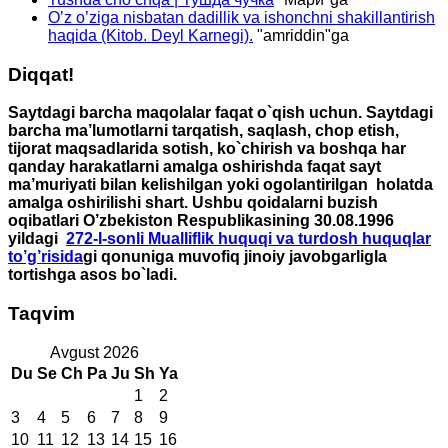
O’z o’ziga nisbatan dadillik va ishonchni shakillantirish
haqida (Kitob. Deyl Karnegi).
"
amriddin
"ga
Diqqat!
Saytdagi barcha maqolalar faqat o`qish uchun. Saytdagi
barcha ma’lumotlarni tarqatish, saqlash, chop etish,
tijorat maqsadlarida sotish, ko`chirish va boshqa har
qanday harakatlarni amalga oshirishda faqat sayt
ma’muriyati bilan kelishilgan yoki ogolantirilgan holatda
amalga oshirilishi shart. Ushbu qoidalarni buzish
oqibatlari O’zbekiston Respublikasining 30.08.1996
yildagi
272-I-sonli Mualliflik huquqi va turdosh huquqlar
to’g’risida
gi qonuniga muvofiq jinoiy javobgarligla
tortishga asos bo`ladi.
Taqvim
Avgust 2026
Du
Se
Ch
Pa
Ju
Sh
Ya
1
2
3
4
5
6
7
8
9
10
11
12
13
14
15
16