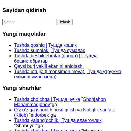
Saytdan qidirish
Qidirshish:
Yangi maqolalar
Tushda qoshiq | Тушда кошик
Tushda sumalak | Тушда сумалак
Tushda beshiktebratar (duogo’r) | Тушда
бешиктебратар
Qaysi burj vakili ekanini aniqlash.
Tushda utrujja (limonsimon meva) | Тушда утружжа
(лимонсимон мева)
Yangi sharhlar
Tushda cho’chqa | Тушда чучка
"
Shohjahon
Mahammadjonov
"ga
O’z o’ziga ishonch hosil qilish va Notiqlik san’ati.
(Kitob)
"
eldorbek
"ga
Tushda yalang’ochlik | Тушда ялангочлик
"
Shahriyor
"ga
Tushda cho’chqa | Тушда чучка
"
Мари
"ga