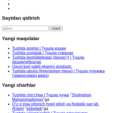
Saytdan qidirish
Qidirshish:
Yangi maqolalar
Tushda qoshiq | Тушда кошик
Tushda sumalak | Тушда сумалак
Tushda beshiktebratar (duogo’r) | Тушда
бешиктебратар
Qaysi burj vakili ekanini aniqlash.
Tushda utrujja (limonsimon meva) | Тушда утружжа
(лимонсимон мева)
Yangi sharhlar
Tushda cho’chqa | Тушда чучка
"
Shohjahon
Mahammadjonov
"ga
O’z o’ziga ishonch hosil qilish va Notiqlik san’ati.
(Kitob)
"
eldorbek
"ga