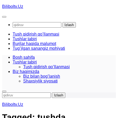
Skip
Biliboltv.Uz
to
content
Qidirshish:
Tush qidirish qo’llanmasi
Tushlar tabiri
Burjlar haqida malumot
Tug’ilgan sanangiz mohiyati
Bosh sahifa
Tushlar tabiri
Tush qidirish qo’llanmasi
Biz haqimizda
Biz bilan bog’lanish
Shaxsiylik siyosati
Qidirshish:
Biliboltv.Uz
Tagged:
tushda