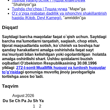
Tushda yalang’ochlik | Тушда ялангочлик
"
Shahriyor
"ga
Tushda cho’chqa | Тушда чучка
"
Мари
"ga
O’z o’ziga nisbatan dadillik va ishonchni shakillantirish
haqida (Kitob. Deyl Karnegi).
"
amriddin
"ga
Diqqat!
Saytdagi barcha maqolalar faqat o`qish uchun. Saytdagi
barcha ma’lumotlarni tarqatish, saqlash, chop etish,
tijorat maqsadlarida sotish, ko`chirish va boshqa har
qanday harakatlarni amalga oshirishda faqat sayt
ma’muriyati bilan kelishilgan yoki ogolantirilgan holatda
amalga oshirilishi shart. Ushbu qoidalarni buzish
oqibatlari O’zbekiston Respublikasining 30.08.1996
yildagi
272-I-sonli Mualliflik huquqi va turdosh huquqlar
to’g’risida
gi qonuniga muvofiq jinoiy javobgarligla
tortishga asos bo`ladi.
Taqvim
Avgust 2026
Du
Se
Ch
Pa
Ju
Sh
Ya
1
2