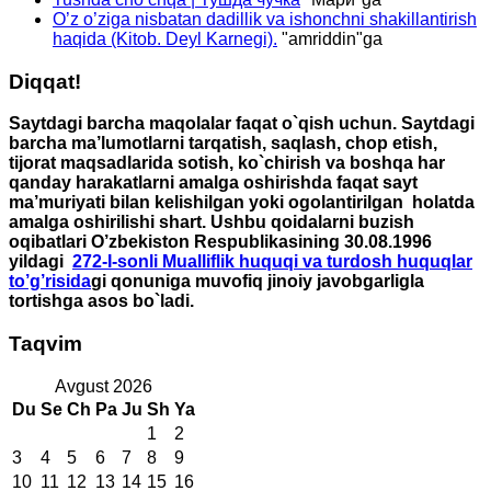
O’z o’ziga nisbatan dadillik va ishonchni shakillantirish
haqida (Kitob. Deyl Karnegi).
"
amriddin
"ga
Diqqat!
Saytdagi barcha maqolalar faqat o`qish uchun. Saytdagi
barcha ma’lumotlarni tarqatish, saqlash, chop etish,
tijorat maqsadlarida sotish, ko`chirish va boshqa har
qanday harakatlarni amalga oshirishda faqat sayt
ma’muriyati bilan kelishilgan yoki ogolantirilgan holatda
amalga oshirilishi shart. Ushbu qoidalarni buzish
oqibatlari O’zbekiston Respublikasining 30.08.1996
yildagi
272-I-sonli Mualliflik huquqi va turdosh huquqlar
to’g’risida
gi qonuniga muvofiq jinoiy javobgarligla
tortishga asos bo`ladi.
Taqvim
Avgust 2026
Du
Se
Ch
Pa
Ju
Sh
Ya
1
2
3
4
5
6
7
8
9
10
11
12
13
14
15
16