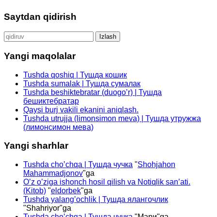
Saytdan qidirish
Qidirshish:
Yangi maqolalar
Tushda qoshiq | Тушда кошик
Tushda sumalak | Тушда сумалак
Tushda beshiktebratar (duogo’r) | Тушда
бешиктебратар
Qaysi burj vakili ekanini aniqlash.
Tushda utrujja (limonsimon meva) | Тушда утружжа
(лимонсимон мева)
Yangi sharhlar
Tushda cho’chqa | Тушда чучка
"
Shohjahon
Mahammadjonov
"ga
O’z o’ziga ishonch hosil qilish va Notiqlik san’ati.
(Kitob)
"
eldorbek
"ga
Tushda yalang’ochlik | Тушда ялангочлик
"
Shahriyor
"ga
Tushda cho’chqa | Тушда чучка
"
Мари
"ga