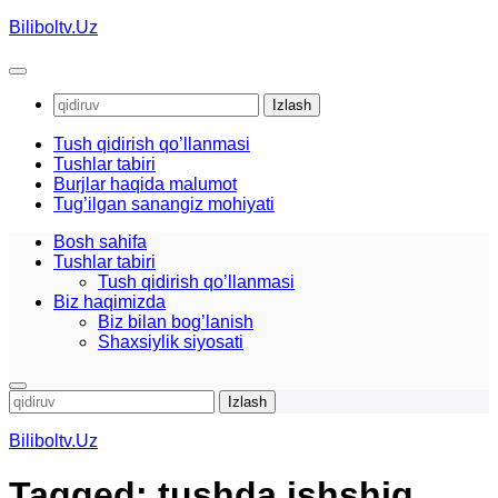
Skip
Biliboltv.Uz
to
content
Qidirshish:
Tush qidirish qo’llanmasi
Tushlar tabiri
Burjlar haqida malumot
Tug’ilgan sanangiz mohiyati
Bosh sahifa
Tushlar tabiri
Tush qidirish qo’llanmasi
Biz haqimizda
Biz bilan bog’lanish
Shaxsiylik siyosati
Qidirshish:
Biliboltv.Uz
Tagged:
tushda ishshiq