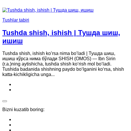
Tushlar tabiri
Tushda shish, ishish | Тушда шиш,
ишиш
Tushda shish, ishish ko’rsa nima bo’ladi | Тушда шиш,
ишиш кўрса нима бўлади SHISH (OMOS) — Ibn Sirin
(r.a.)ning aytishicha, tushda shish ko‘rish mol bo‘ladi.
Tushida badanida shishning paydo bo‘lganini ko‘rsa, shish
katta-kichikligicha unga...
Bizni kuzatib boring: