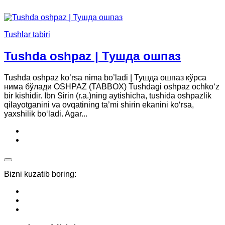
Tushlar tabiri
Tushda oshpaz | Тушда ошпаз
Tushda oshpaz ko’rsa nima bo’ladi | Тушда ошпаз кўрса
нима бўлади OSHPAZ (TABBOX) Tushdagi oshpaz ochko‘z
bir kishidir. Ibn Sirin (r.a.)ning aytishicha, tushida oshpazlik
qilayotganini va ovqatining ta’mi shirin ekanini ko‘rsa,
yaxshilik bo‘ladi. Agar...
Bizni kuzatib boring: