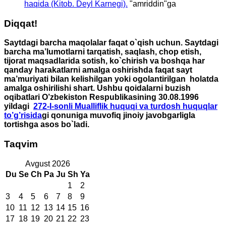
haqida (Kitob. Deyl Karnegi).
"
amriddin
"ga
Diqqat!
Saytdagi barcha maqolalar faqat o`qish uchun. Saytdagi
barcha ma’lumotlarni tarqatish, saqlash, chop etish,
tijorat maqsadlarida sotish, ko`chirish va boshqa har
qanday harakatlarni amalga oshirishda faqat sayt
ma’muriyati bilan kelishilgan yoki ogolantirilgan holatda
amalga oshirilishi shart. Ushbu qoidalarni buzish
oqibatlari O’zbekiston Respublikasining 30.08.1996
yildagi
272-I-sonli Mualliflik huquqi va turdosh huquqlar
to’g’risida
gi qonuniga muvofiq jinoiy javobgarligla
tortishga asos bo`ladi.
Taqvim
Avgust 2026
Du
Se
Ch
Pa
Ju
Sh
Ya
1
2
3
4
5
6
7
8
9
10
11
12
13
14
15
16
17
18
19
20
21
22
23