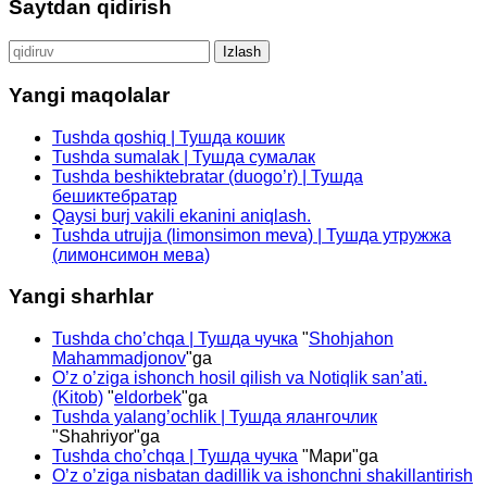
Saytdan qidirish
Qidirshish:
Yangi maqolalar
Tushda qoshiq | Тушда кошик
Tushda sumalak | Тушда сумалак
Tushda beshiktebratar (duogo’r) | Тушда
бешиктебратар
Qaysi burj vakili ekanini aniqlash.
Tushda utrujja (limonsimon meva) | Тушда утружжа
(лимонсимон мева)
Yangi sharhlar
Tushda cho’chqa | Тушда чучка
"
Shohjahon
Mahammadjonov
"ga
O’z o’ziga ishonch hosil qilish va Notiqlik san’ati.
(Kitob)
"
eldorbek
"ga
Tushda yalang’ochlik | Тушда ялангочлик
"
Shahriyor
"ga
Tushda cho’chqa | Тушда чучка
"
Мари
"ga
O’z o’ziga nisbatan dadillik va ishonchni shakillantirish