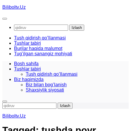
Skip
Biliboltv.Uz
to
content
Qidirshish:
Tush qidirish qo’llanmasi
Tushlar tabiri
Burjlar haqida malumot
Tug’ilgan sanangiz mohiyati
Bosh sahifa
Tushlar tabiri
Tush qidirish qo’llanmasi
Biz haqimizda
Biz bilan bog’lanish
Shaxsiylik siyosati
Qidirshish:
Biliboltv.Uz
Tagged:
tushda povr