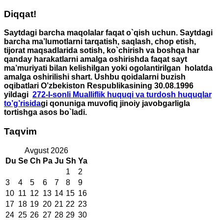
Diqqat!
Saytdagi barcha maqolalar faqat o`qish uchun. Saytdagi
barcha ma’lumotlarni tarqatish, saqlash, chop etish,
tijorat maqsadlarida sotish, ko`chirish va boshqa har
qanday harakatlarni amalga oshirishda faqat sayt
ma’muriyati bilan kelishilgan yoki ogolantirilgan holatda
amalga oshirilishi shart. Ushbu qoidalarni buzish
oqibatlari O’zbekiston Respublikasining 30.08.1996
yildagi
272-I-sonli Mualliflik huquqi va turdosh huquqlar
to’g’risida
gi qonuniga muvofiq jinoiy javobgarligla
tortishga asos bo`ladi.
Taqvim
Avgust 2026
Du
Se
Ch
Pa
Ju
Sh
Ya
1
2
3
4
5
6
7
8
9
10
11
12
13
14
15
16
17
18
19
20
21
22
23
24
25
26
27
28
29
30