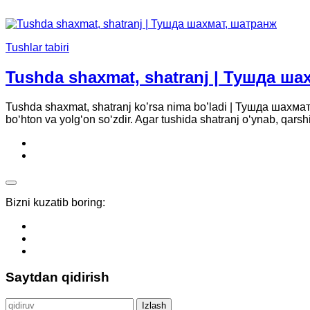
Tushlar tabiri
Tushda shaxmat, shatranj | Тушда ша
Tushda shaxmat, shatranj ko’rsa nima bo’ladi | Тушда шахма
bo‘hton va yolg‘on so‘zdir. Agar tushida shatranj o‘ynab, qarsh
Bizni kuzatib boring:
Saytdan qidirish
Qidirshish: