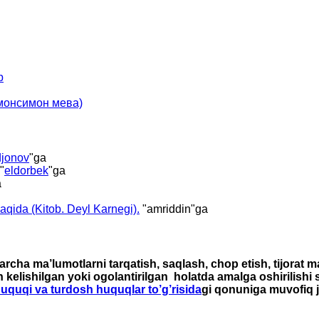
р
имонсимон мева)
jonov
"ga
"
eldorbek
"ga
a
haqida (Kitob. Deyl Karnegi).
"
amriddin
"ga
rcha ma’lumotlarni tarqatish, saqlash, chop etish, tijorat 
n kelishilgan yoki ogolantirilgan holatda amalga oshirilishi
 huquqi va turdosh huquqlar to’g’risida
gi qonuniga muvofiq j