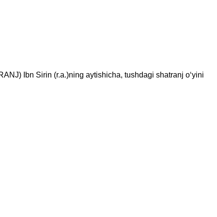
bn Sirin (r.a.)ning aytishicha, tushdagi shatranj o‘yini