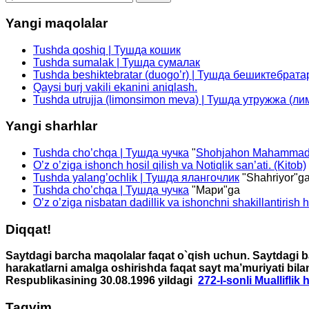
Yangi maqolalar
Tushda qoshiq | Тушда кошик
Tushda sumalak | Тушда сумалак
Tushda beshiktebratar (duogo’r) | Тушда бешиктебрата
Qaysi burj vakili ekanini aniqlash.
Tushda utrujja (limonsimon meva) | Тушда утружжа (л
Yangi sharhlar
Tushda cho’chqa | Тушда чучка
"
Shohjahon Mahammad
O’z o’ziga ishonch hosil qilish va Notiqlik san’ati. (Kitob)
Tushda yalang’ochlik | Тушда ялангочлик
"
Shahriyor
"g
Tushda cho’chqa | Тушда чучка
"
Мари
"ga
O’z o’ziga nisbatan dadillik va ishonchni shakillantirish 
Diqqat!
Saytdagi barcha maqolalar faqat o`qish uchun. Saytdagi ba
harakatlarni amalga oshirishda faqat sayt ma’muriyati bila
Respublikasining 30.08.1996 yildagi
272-I-sonli Mualliflik
Taqvim