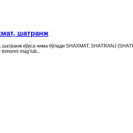
хмат, шатранж
т, шатранж кўрса нима бўлади SHAXMAT, SHATRANJ (SHATRANJ) I
i tomonni mag‘lub...