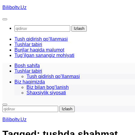
Skip
Biliboltv.Uz
to
content
Qidirshish:
Tush qidirish qo’llanmasi
Tushlar tabiri
Burjlar haqida malumot
Tug’ilgan sanangiz mohiyati
Bosh sahifa
Tushlar tabiri
Tush qidirish qo’llanmasi
Biz haqimizda
Biz bilan bog’lanish
Shaxsiylik siyosati
Qidirshish:
Biliboltv.Uz
Tagged:
tushda shahmat