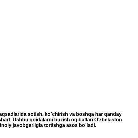
maqsadlarida sotish, ko`chirish va boshqa har qanday
 shart. Ushbu qoidalarni buzish oqibatlari O’zbekiston
inoiy javobgarligla tortishga asos bo`ladi.