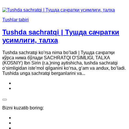
Tushlar tabiri
Tushda sachratqi | Тушда сачратки
усимлиги, талха
Tushda sachratqi ko’rsa nima bo’ladi | Тушда сачратқи
кўрса нима бўлади SACHRATQI O‘SIMLIGI, TALXA
(KOSNIY) Ibn Sirin (r.a.)ning aytishicha, tushda sachratqi
o‘simligidan iste’mol qilganini ko‘rsa, g‘am va andux, bo‘ladi.
Tushida unga sachratqi berganlarini va...
Bizni kuzatib boring: