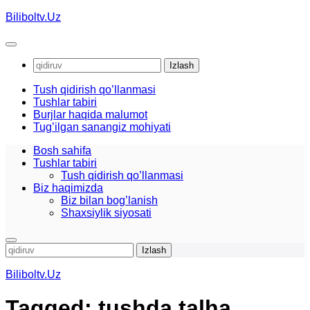
Skip
Biliboltv.Uz
to
content
Qidirshish:
Tush qidirish qo’llanmasi
Tushlar tabiri
Burjlar haqida malumot
Tug’ilgan sanangiz mohiyati
Bosh sahifa
Tushlar tabiri
Tush qidirish qo’llanmasi
Biz haqimizda
Biz bilan bog’lanish
Shaxsiylik siyosati
Qidirshish:
Biliboltv.Uz
Tagged:
tushda talha