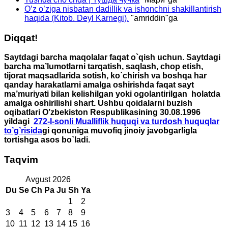
O’z o’ziga nisbatan dadillik va ishonchni shakillantirish
haqida (Kitob. Deyl Karnegi).
"
amriddin
"ga
Diqqat!
Saytdagi barcha maqolalar faqat o`qish uchun. Saytdagi
barcha ma’lumotlarni tarqatish, saqlash, chop etish,
tijorat maqsadlarida sotish, ko`chirish va boshqa har
qanday harakatlarni amalga oshirishda faqat sayt
ma’muriyati bilan kelishilgan yoki ogolantirilgan holatda
amalga oshirilishi shart. Ushbu qoidalarni buzish
oqibatlari O’zbekiston Respublikasining 30.08.1996
yildagi
272-I-sonli Mualliflik huquqi va turdosh huquqlar
to’g’risida
gi qonuniga muvofiq jinoiy javobgarligla
tortishga asos bo`ladi.
Taqvim
Avgust 2026
Du
Se
Ch
Pa
Ju
Sh
Ya
1
2
3
4
5
6
7
8
9
10
11
12
13
14
15
16