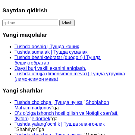
Saytdan qidirish
Qidirshish:
Yangi maqolalar
Tushda qoshiq | Тушда кошик
Tushda sumalak | Тушда сумалак
Tushda beshiktebratar (duogo’r) | Тушда
бешиктебратар
Qaysi burj vakili ekanini aniqlash.
Tushda utrujja (limonsimon meva) | Тушда утружжа
(лимонсимон мева)
Yangi sharhlar
Tushda cho’chqa | Тушда чучка
"
Shohjahon
Mahammadjonov
"ga
O’z o’ziga ishonch hosil qilish va Notiqlik san’ati.
(Kitob)
"
eldorbek
"ga
Tushda yalang’ochlik | Тушда ялангочлик
"
Shahriyor
"ga
Tushda cho’chqa | Тушда чучка
"
Мари
"ga