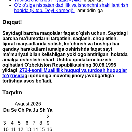
O’z o’ziga nisbatan dadillik va ishonchni shakillantirish
haqida (Kitob. Deyl Karnegi).
"
amriddin
"ga
Diqqat!
Saytdagi barcha maqolalar faqat o`qish uchun. Saytdagi
barcha ma’lumotlarni tarqatish, saqlash, chop etish,
tijorat maqsadlarida sotish, ko`chirish va boshqa har
qanday harakatlarni amalga oshirishda faqat sayt
ma’muriyati bilan kelishilgan yoki ogolantirilgan holatda
amalga oshirilishi shart. Ushbu qoidalarni buzish
oqibatlari O’zbekiston Respublikasining 30.08.1996
yildagi
272-I-sonli Mualliflik huquqi va turdosh huquqlar
to’g’risida
gi qonuniga muvofiq jinoiy javobgarligla
tortishga asos bo`ladi.
Taqvim
Avgust 2026
Du
Se
Ch
Pa
Ju
Sh
Ya
1
2
3
4
5
6
7
8
9
10
11
12
13
14
15
16