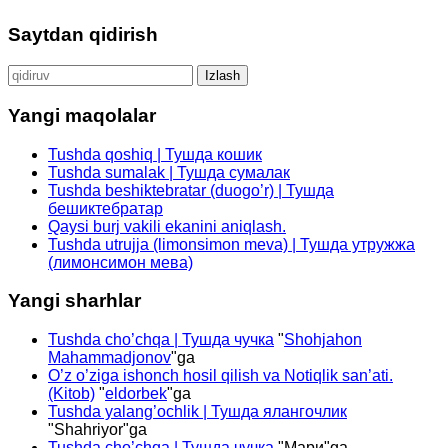
Saytdan qidirish
Qidirshish:
Yangi maqolalar
Tushda qoshiq | Тушда кошик
Tushda sumalak | Тушда сумалак
Tushda beshiktebratar (duogo’r) | Тушда
бешиктебратар
Qaysi burj vakili ekanini aniqlash.
Tushda utrujja (limonsimon meva) | Тушда утружжа
(лимонсимон мева)
Yangi sharhlar
Tushda cho’chqa | Тушда чучка
"
Shohjahon
Mahammadjonov
"ga
O’z o’ziga ishonch hosil qilish va Notiqlik san’ati.
(Kitob)
"
eldorbek
"ga
Tushda yalang’ochlik | Тушда ялангочлик
"
Shahriyor
"ga
Tushda cho’chqa | Тушда чучка
"
Мари
"ga