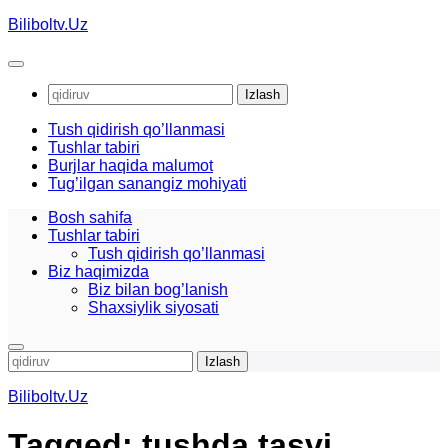
Skip
Biliboltv.Uz
to
content
Qidirshish:
Tush qidirish qo’llanmasi
Tushlar tabiri
Burjlar haqida malumot
Tug’ilgan sanangiz mohiyati
Bosh sahifa
Tushlar tabiri
Tush qidirish qo’llanmasi
Biz haqimizda
Biz bilan bog’lanish
Shaxsiylik siyosati
Qidirshish:
Biliboltv.Uz
Tagged:
tushda tasvi