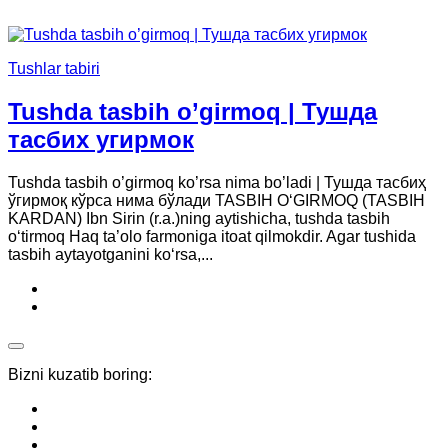
Tushlar tabiri
Tushda tasbih o’girmoq | Тушда
тасбих угирмок
Tushda tasbih o’girmoq ko’rsa nima bo’ladi | Тушда тасбиҳ
ўгирмоқ кўрса нима бўлади TASBIH O‘GIRMOQ (TASBIH
KARDAN) Ibn Sirin (r.a.)ning aytishicha, tushda tasbih
o‘tirmoq Haq ta’olo farmoniga itoat qilmokdir. Agar tushida
tasbih aytayotganini ko‘rsa,...
Bizni kuzatib boring: