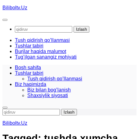
Skip
Biliboltv.Uz
to
content
Qidirshish:
Tush qidirish qo’llanmasi
Tushlar tabiri
Burjlar haqida malumot
Tug’ilgan sanangiz mohiyati
Bosh sahifa
Tushlar tabiri
Tush qidirish qo’llanmasi
Biz haqimizda
Biz bilan bog’lanish
Shaxsiylik siyosati
Qidirshish:
Biliboltv.Uz
Tagged:
tushda xumcha