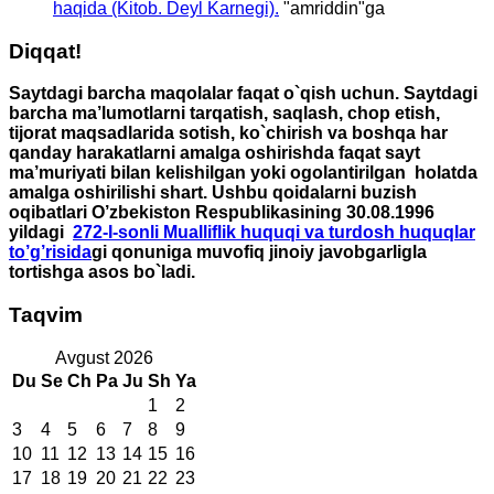
haqida (Kitob. Deyl Karnegi).
"
amriddin
"ga
Diqqat!
Saytdagi barcha maqolalar faqat o`qish uchun. Saytdagi
barcha ma’lumotlarni tarqatish, saqlash, chop etish,
tijorat maqsadlarida sotish, ko`chirish va boshqa har
qanday harakatlarni amalga oshirishda faqat sayt
ma’muriyati bilan kelishilgan yoki ogolantirilgan holatda
amalga oshirilishi shart. Ushbu qoidalarni buzish
oqibatlari O’zbekiston Respublikasining 30.08.1996
yildagi
272-I-sonli Mualliflik huquqi va turdosh huquqlar
to’g’risida
gi qonuniga muvofiq jinoiy javobgarligla
tortishga asos bo`ladi.
Taqvim
Avgust 2026
Du
Se
Ch
Pa
Ju
Sh
Ya
1
2
3
4
5
6
7
8
9
10
11
12
13
14
15
16
17
18
19
20
21
22
23