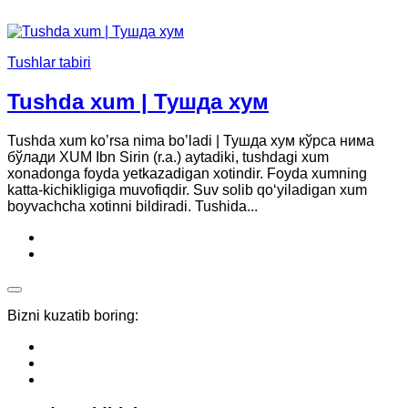
Tushlar tabiri
Tushda xum | Тушда хум
Tushda xum ko’rsa nima bo’ladi | Тушда хум кўрса нима
бўлади XUM Ibn Sirin (r.a.) aytadiki, tushdagi xum
xonadonga foyda yetkazadigan xotindir. Foyda xumning
katta-kichikligiga muvofiqdir. Suv solib qo‘yiladigan xum
boyvachcha xotinni bildiradi. Tushida...
Bizni kuzatib boring: