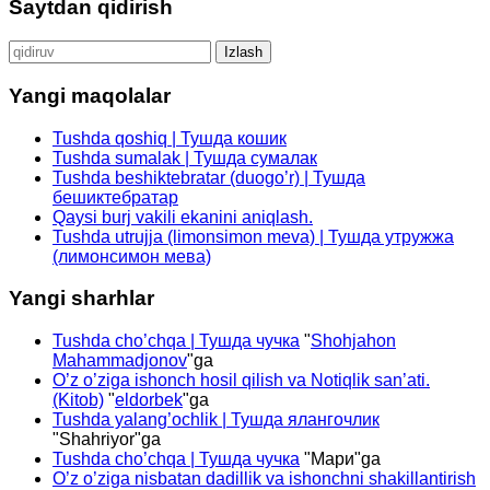
Saytdan qidirish
Qidirshish:
Yangi maqolalar
Tushda qoshiq | Тушда кошик
Tushda sumalak | Тушда сумалак
Tushda beshiktebratar (duogo’r) | Тушда
бешиктебратар
Qaysi burj vakili ekanini aniqlash.
Tushda utrujja (limonsimon meva) | Тушда утружжа
(лимонсимон мева)
Yangi sharhlar
Tushda cho’chqa | Тушда чучка
"
Shohjahon
Mahammadjonov
"ga
O’z o’ziga ishonch hosil qilish va Notiqlik san’ati.
(Kitob)
"
eldorbek
"ga
Tushda yalang’ochlik | Тушда ялангочлик
"
Shahriyor
"ga
Tushda cho’chqa | Тушда чучка
"
Мари
"ga
O’z o’ziga nisbatan dadillik va ishonchni shakillantirish