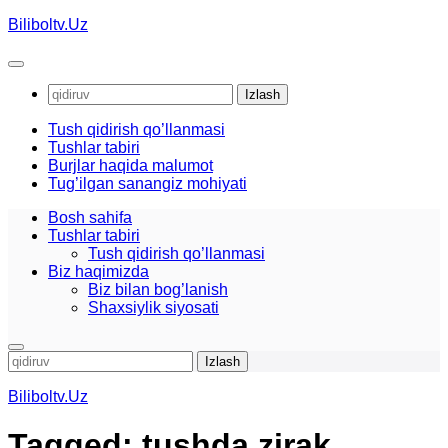
Skip
Biliboltv.Uz
to
content
Qidirshish:
Tush qidirish qo’llanmasi
Tushlar tabiri
Burjlar haqida malumot
Tug’ilgan sanangiz mohiyati
Bosh sahifa
Tushlar tabiri
Tush qidirish qo’llanmasi
Biz haqimizda
Biz bilan bog’lanish
Shaxsiylik siyosati
Qidirshish:
Biliboltv.Uz
Tagged:
tushda zirak