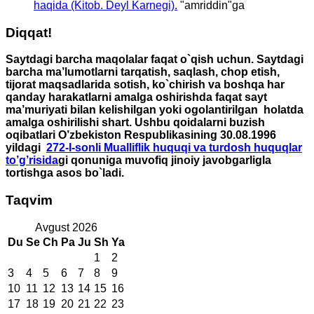
haqida (Kitob. Deyl Karnegi).
"
amriddin
"ga
Diqqat!
Saytdagi barcha maqolalar faqat o`qish uchun. Saytdagi
barcha ma’lumotlarni tarqatish, saqlash, chop etish,
tijorat maqsadlarida sotish, ko`chirish va boshqa har
qanday harakatlarni amalga oshirishda faqat sayt
ma’muriyati bilan kelishilgan yoki ogolantirilgan holatda
amalga oshirilishi shart. Ushbu qoidalarni buzish
oqibatlari O’zbekiston Respublikasining 30.08.1996
yildagi
272-I-sonli Mualliflik huquqi va turdosh huquqlar
to’g’risida
gi qonuniga muvofiq jinoiy javobgarligla
tortishga asos bo`ladi.
Taqvim
Avgust 2026
Du
Se
Ch
Pa
Ju
Sh
Ya
1
2
3
4
5
6
7
8
9
10
11
12
13
14
15
16
17
18
19
20
21
22
23