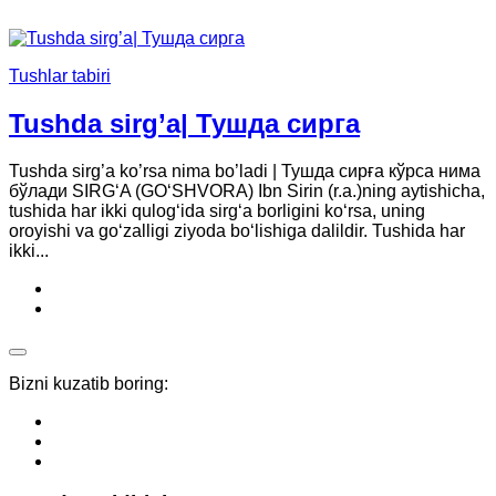
Tushlar tabiri
Tushda sirg’a| Тушда сирга
Tushda sirg’a ko’rsa nima bo’ladi | Тушда сирға кўрса нима
бўлади SIRG‘A (GO‘SHVORA) Ibn Sirin (r.a.)ning aytishicha,
tushida har ikki qulog‘ida sirg‘a borligini ko‘rsa, uning
oroyishi va go‘zalligi ziyoda bo‘lishiga dalildir. Tushida har
ikki...
Bizni kuzatib boring: