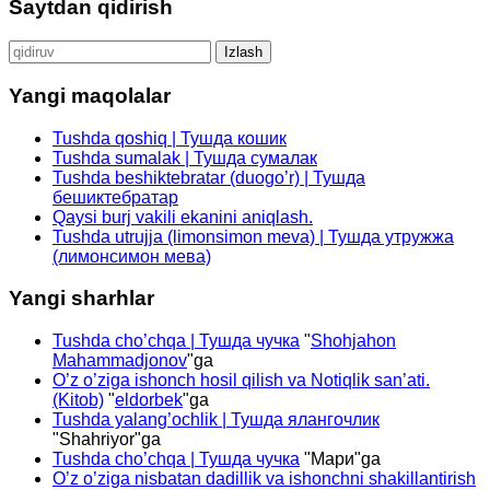
Saytdan qidirish
Qidirshish:
Yangi maqolalar
Tushda qoshiq | Тушда кошик
Tushda sumalak | Тушда сумалак
Tushda beshiktebratar (duogo’r) | Тушда
бешиктебратар
Qaysi burj vakili ekanini aniqlash.
Tushda utrujja (limonsimon meva) | Тушда утружжа
(лимонсимон мева)
Yangi sharhlar
Tushda cho’chqa | Тушда чучка
"
Shohjahon
Mahammadjonov
"ga
O’z o’ziga ishonch hosil qilish va Notiqlik san’ati.
(Kitob)
"
eldorbek
"ga
Tushda yalang’ochlik | Тушда ялангочлик
"
Shahriyor
"ga
Tushda cho’chqa | Тушда чучка
"
Мари
"ga
O’z o’ziga nisbatan dadillik va ishonchni shakillantirish