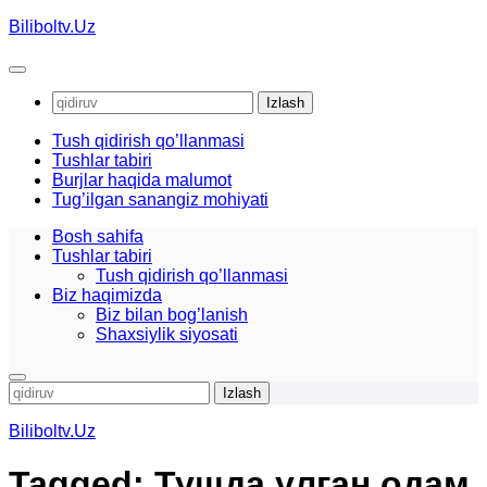
Skip
Biliboltv.Uz
to
content
Qidirshish:
Tush qidirish qo’llanmasi
Tushlar tabiri
Burjlar haqida malumot
Tug’ilgan sanangiz mohiyati
Bosh sahifa
Tushlar tabiri
Tush qidirish qo’llanmasi
Biz haqimizda
Biz bilan bog’lanish
Shaxsiylik siyosati
Qidirshish:
Biliboltv.Uz
Tagged:
Тушда улган одам