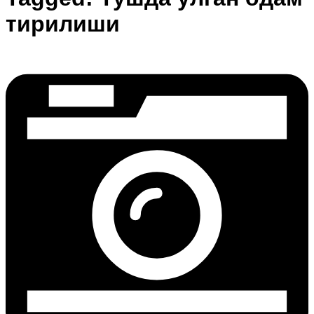
тирилиши