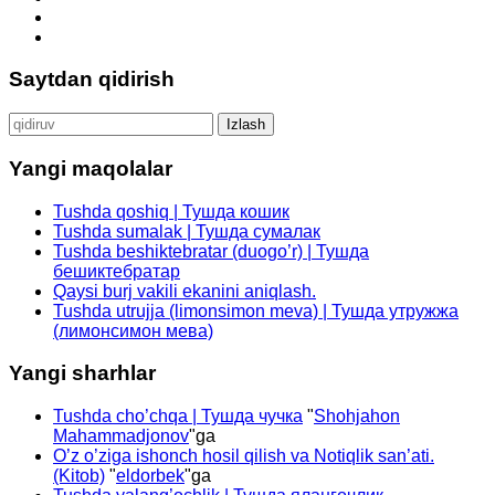
Saytdan qidirish
Qidirshish:
Yangi maqolalar
Tushda qoshiq | Тушда кошик
Tushda sumalak | Тушда сумалак
Tushda beshiktebratar (duogo’r) | Тушда
бешиктебратар
Qaysi burj vakili ekanini aniqlash.
Tushda utrujja (limonsimon meva) | Тушда утружжа
(лимонсимон мева)
Yangi sharhlar
Tushda cho’chqa | Тушда чучка
"
Shohjahon
Mahammadjonov
"ga
O’z o’ziga ishonch hosil qilish va Notiqlik san’ati.
(Kitob)
"
eldorbek
"ga