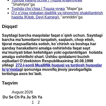
Tushda yalang’ochlik | Тушда ялангочлик
"
Shahriyor
"ga
Tushda cho’chqa | Тушда чучка
"
Мари
"ga
O’z o’ziga nisbatan dadillik va ishonchni shakillantirish
haqida (Kitob. Deyl Karnegi).
"
amriddin
"ga
Diqqat!
Saytdagi barcha maqolalar faqat o`qish uchun. Saytdagi
barcha ma’lumotlarni tarqatish, saqlash, chop etish,
tijorat maqsadlarida sotish, ko`chirish va boshqa har
qanday harakatlarni amalga oshirishda faqat sayt
ma’muriyati bilan kelishilgan yoki ogolantirilgan holatda
amalga oshirilishi shart. Ushbu qoidalarni buzish
oqibatlari O’zbekiston Respublikasining 30.08.1996
yildagi
272-I-sonli Mualliflik huquqi va turdosh huquqlar
to’g’risida
gi qonuniga muvofiq jinoiy javobgarligla
tortishga asos bo`ladi.
Taqvim
Avgust 2026
Du
Se
Ch
Pa
Ju
Sh
Ya
1
2