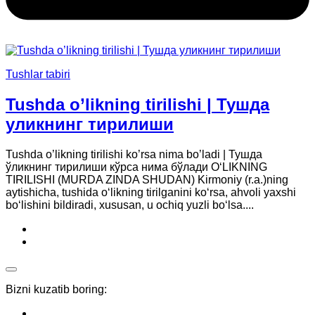
Tushlar tabiri
Tushda o’likning tirilishi | Тушда
уликнинг тирилиши
Tushda o’likning tirilishi ko’rsa nima bo’ladi | Тушда
ўликнинг тирилиши кўрса нима бўлади O‘LIKNING
TIRILISHI (MURDA ZINDA SHUDAN) Kirmoniy (r.a.)ning
aytishicha, tushida o‘likning tirilganini ko‘rsa, ahvoli yaxshi
bo‘lishini bildiradi, xususan, u ochiq yuzli bo‘lsa....
Bizni kuzatib boring: