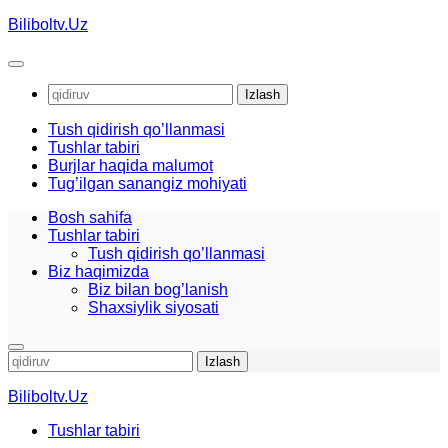
Skip
Biliboltv.Uz
to
content
Qidirshish:
Tush qidirish qo’llanmasi
Tushlar tabiri
Burjlar haqida malumot
Tug’ilgan sanangiz mohiyati
Bosh sahifa
Tushlar tabiri
Tush qidirish qo’llanmasi
Biz haqimizda
Biz bilan bog’lanish
Shaxsiylik siyosati
Qidirshish:
Biliboltv.Uz
Tushlar tabiri