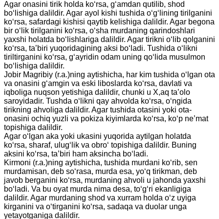
Agar onasini tirik holda ko‘rsa, g‘amdan qutilib, shod
bo‘lishiga dalildir. Agar ayol kishi tushida o‘g‘lining tirilganini
ko‘rsa, safardagi kishisi qaytib kelishiga dalildir. Agar begona
bir o‘lik tirilganini ko‘rsa, o‘sha murdaning qarindoshlari
yaxshi holatda bo‘lishlariga dalildir. Agar tirikni o‘lib qolganini
ko‘rsa, ta’biri yuqoridagining aksi bo‘ladi. Tushida o‘likni
tiriltirganini ko‘rsa, g‘ayridin odam uning qo‘lida musulmon
bo‘lishiga dalildir.
Jobir Magribiy (r.a.)ning aytishicha, har kim tushida o‘lgan ota
va onasini g‘amgin va eski liboslarda ko‘rsa, davlati va
iqboliga nuqson yetishiga dalildir, chunki u X,aq ta’olo
saroyidadir. Tushda o‘likni qay ahvolda ko‘rsa, o‘ngida
tirikning ahvoliga dalildir. Agar tushida otasini yoki ota-
onasini ochiq yuzli va pokiza kiyimlarda ko‘rsa, ko‘p ne’mat
topishiga dalildir.
Agar o‘lgan aka yoki ukasini yuqorida aytilgan holatda
ko‘rsa, sharaf, ulug‘lik va obro‘ topishiga dalildir. Buning
aksini ko‘rsa, ta’biri ham aksincha bo‘ladi.
Kirmoni (r.a.)ning aytishicha, tushida murdani ko‘rib, sen
murdamisan, deb so‘rasa, murda esa, yo‘q tirikman, deb
javob berganini ko‘rsa, murdaning ahvoli u jahonda yaxshi
bo‘ladi. Va bu oyat murda nima desa, to‘g‘ri ekanligiga
dalildir. Agar murdaning shod va xurram holda o‘z uyiga
kirganini va o‘tirganini ko‘rsa, sadaqa va duolar unga
yetayotganiga dalildir.