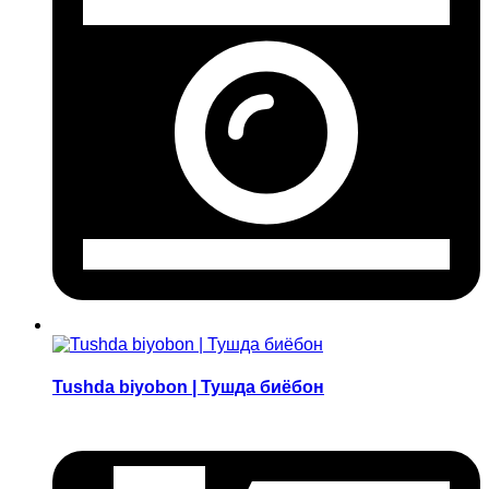
Tushda biyobon | Тушда биёбон