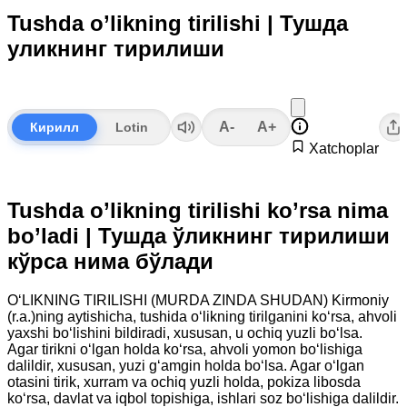
Tushda o’likning tirilishi | Тушда
уликнинг тирилиши
A-
A+
Кирилл
Lotin
Xatchoplar
Tushda o’likning tirilishi ko’rsa nima
bo’ladi | Тушда ўликнинг тирилиши
кўрса нима бўлади
O‘LIKNING TIRILISHI (MURDA ZINDA SHUDAN) Kirmoniy
(r.a.)ning aytishicha, tushida o‘likning tirilganini ko‘rsa, ahvoli
yaxshi bo‘lishini bildiradi, xususan, u ochiq yuzli bo‘lsa.
Agar tirikni o‘lgan holda ko‘rsa, ahvoli yomon bo‘lishiga
dalildir, xususan, yuzi g‘amgin holda bo‘lsa. Agar o‘lgan
otasini tirik, xurram va ochiq yuzli holda, pokiza libosda
ko‘rsa, davlat va iqbol topishiga, ishlari soz bo‘lishiga dalildir.