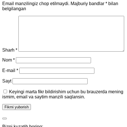
Email manzilingiz chop etilmaydi.
Majburiy bandlar
*
bilan
belgilangan
Sharh
*
Nom
*
E-mail
*
Sayt
Keyingi marta fikr bildirishim uchun bu brauzerda mening
ismim, email va saytim manzili saqlansin.
Bizni kuzatib boring: