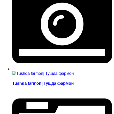
Tushda farmon| Тушда фармон