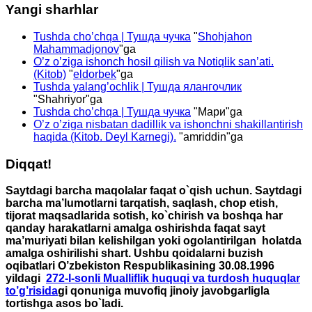
Yangi sharhlar
Tushda cho’chqa | Тушда чучка
"
Shohjahon
Mahammadjonov
"ga
O’z o’ziga ishonch hosil qilish va Notiqlik san’ati.
(Kitob)
"
eldorbek
"ga
Tushda yalang’ochlik | Тушда ялангочлик
"
Shahriyor
"ga
Tushda cho’chqa | Тушда чучка
"
Мари
"ga
O’z o’ziga nisbatan dadillik va ishonchni shakillantirish
haqida (Kitob. Deyl Karnegi).
"
amriddin
"ga
Diqqat!
Saytdagi barcha maqolalar faqat o`qish uchun. Saytdagi
barcha ma’lumotlarni tarqatish, saqlash, chop etish,
tijorat maqsadlarida sotish, ko`chirish va boshqa har
qanday harakatlarni amalga oshirishda faqat sayt
ma’muriyati bilan kelishilgan yoki ogolantirilgan holatda
amalga oshirilishi shart. Ushbu qoidalarni buzish
oqibatlari O’zbekiston Respublikasining 30.08.1996
yildagi
272-I-sonli Mualliflik huquqi va turdosh huquqlar
to’g’risida
gi qonuniga muvofiq jinoiy javobgarligla
tortishga asos bo`ladi.