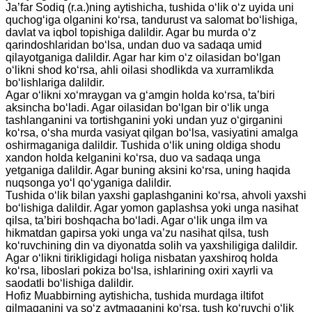
Ja’far Sodiq (r.a.)ning aytishicha, tushida o‘lik o‘z uyida uni
quchog‘iga olganini ko‘rsa, tandurust va salomat bo‘lishiga,
davlat va iqbol topishiga dalildir. Agar bu murda o‘z
qarindoshlaridan bo‘lsa, undan duo va sadaqa umid
qilayotganiga dalildir. Agar har kim o‘z oilasidan bo‘lgan
o‘likni shod ko‘rsa, ahli oilasi shodlikda va xurramlikda
bo‘lishlariga dalildir.
Agar o‘likni xo‘mraygan va g‘amgin holda ko‘rsa, ta’biri
aksincha bo‘ladi. Agar oilasidan bo‘lgan bir o‘lik unga
tashlanganini va tortishganini yoki undan yuz o‘girganini
ko‘rsa, o‘sha murda vasiyat qilgan bo‘lsa, vasiyatini amalga
oshirmaganiga dalildir. Tushida o‘lik uning oldiga shodu
xandon holda kelganini ko‘rsa, duo va sadaqa unga
yetganiga dalildir. Agar buning aksini ko‘rsa, uning haqida
nuqsonga yo‘l qo‘yganiga dalildir.
Tushida o‘lik bilan yaxshi gaplashganini ko‘rsa, ahvoli yaxshi
bo‘lishiga dalildir. Agar yomon gaplashsa yoki unga nasihat
qilsa, ta’biri boshqacha bo‘ladi. Agar o‘lik unga ilm va
hikmatdan gapirsa yoki unga va’zu nasihat qilsa, tush
ko‘ruvchining din va diyonatda solih va yaxshiligiga dalildir.
Agar o‘likni tirikligidagi holiga nisbatan yaxshiroq holda
ko‘rsa, liboslari pokiza bo‘lsa, ishlarining oxiri xayrli va
saodatli bo‘lishiga dalildir.
Hofiz Muabbirning aytishicha, tushida murdaga iltifot
qilmaganini va so‘z aytmaganini ko‘rsa, tush ko‘ruvchi o‘lik