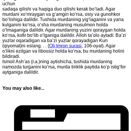
uchun
sadaqa qilishi va haqiga duo qilishi kerak bo‘ladi. Agar
murdani xo‘mraygan va g‘amgin ko‘rsa, osiy va gunohkor
bo‘lishiga dalildir. Tushida murdaninig yig‘laganini va yana
kulganini ko‘rsa, o‘sha murdaning musulmon holda
o‘lmaganiga dalildir. Agar murdaning yuzini qoraygan holda
ko‘rsa, kofir bo‘lib o‘lganiga dalildir. Alloh ta’olo aytadi: Ba’zi
yuzlar oqaradigan va ba’zi yuzlar qorayadigan Kun
(qiyomat)ni eslang. . . (
Oli Imron surasi
, 106-oyat). Agar
o‘likni ezilgan va libossiz holda ko‘rsa, bu murdaning holini
bildiradi.
Ismoil Ash’as (r.a.)ning aytishicha, tushida murdaning
namozda turganini ko‘rsa, murda tiriklik paytida ko‘p istig‘for
aytganiga dalildir.
You may also like...