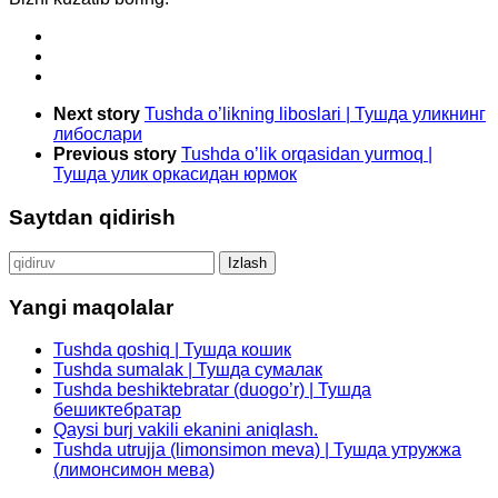
Next story
Tushda o’likning liboslari | Тушда уликнинг
либослари
Previous story
Tushda o’lik orqasidan yurmoq |
Тушда улик оркасидан юрмок
Saytdan qidirish
Qidirshish:
Yangi maqolalar
Tushda qoshiq | Тушда кошик
Tushda sumalak | Тушда сумалак
Tushda beshiktebratar (duogo’r) | Тушда
бешиктебратар
Qaysi burj vakili ekanini aniqlash.
Tushda utrujja (limonsimon meva) | Тушда утружжа
(лимонсимон мева)