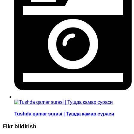
Tushda qamar surasi | Тушда камар сураси
Fikr bildirish