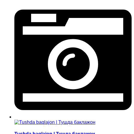
Tushda baqlajon | Тушда баклажон