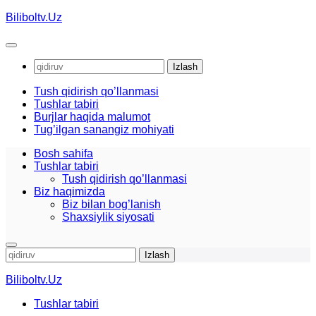
Skip
Biliboltv.Uz
to
content
Qidirshish:
Tush qidirish qo’llanmasi
Tushlar tabiri
Burjlar haqida malumot
Tug’ilgan sanangiz mohiyati
Bosh sahifa
Tushlar tabiri
Tush qidirish qo’llanmasi
Biz haqimizda
Biz bilan bog’lanish
Shaxsiylik siyosati
Qidirshish:
Biliboltv.Uz
Tushlar tabiri