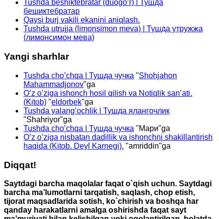
Tushda beshiktebratar (duogo’r) | Тушда
бешиктебратар
Qaysi burj vakili ekanini aniqlash.
Tushda utrujja (limonsimon meva) | Тушда утружжа
(лимонсимон мева)
Yangi sharhlar
Tushda cho’chqa | Тушда чучка
"
Shohjahon
Mahammadjonov
"ga
O’z o’ziga ishonch hosil qilish va Notiqlik san’ati.
(Kitob)
"
eldorbek
"ga
Tushda yalang’ochlik | Тушда ялангочлик
"
Shahriyor
"ga
Tushda cho’chqa | Тушда чучка
"
Мари
"ga
O’z o’ziga nisbatan dadillik va ishonchni shakillantirish
haqida (Kitob. Deyl Karnegi).
"
amriddin
"ga
Diqqat!
Saytdagi barcha maqolalar faqat o`qish uchun. Saytdagi
barcha ma’lumotlarni tarqatish, saqlash, chop etish,
tijorat maqsadlarida sotish, ko`chirish va boshqa har
qanday harakatlarni amalga oshirishda faqat sayt
ma’muriyati bilan kelishilgan yoki ogolantirilgan holatda