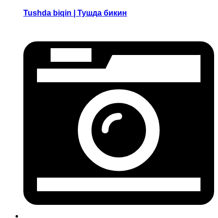
Tushda biqin | Тушда бикин