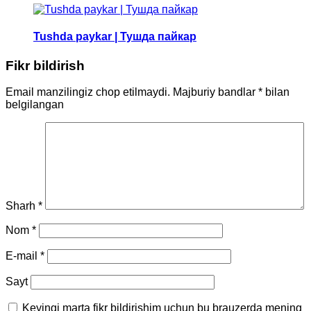
Tushda paykar | Тушда пайкар
Fikr bildirish
Email manzilingiz chop etilmaydi.
Majburiy bandlar
*
bilan
belgilangan
Sharh
*
Nom
*
E-mail
*
Sayt
Keyingi marta fikr bildirishim uchun bu brauzerda mening