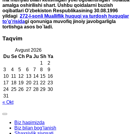
amalga oshirilishi shart. Ushbu qoidalarni buzish
oqibatlari O’zbekiston Respublikasining 30.08.1996
yildagi
272-I-sonli Mualliflik huquqi va turdosh huquqlar
to’g’risida
gi qonuniga muvofiq jinoiy javobgarligla
tortishga asos bo`ladi.
Taqvim
Avgust 2026
Du
Se
Ch
Pa
Ju
Sh
Ya
1
2
3
4
5
6
7
8
9
10
11
12
13
14
15
16
17
18
19
20
21
22
23
24
25
26
27
28
29
30
31
« Okt
Biz haqimizda
Biz bilan bog’lanish
Shaxsiylik siyosati