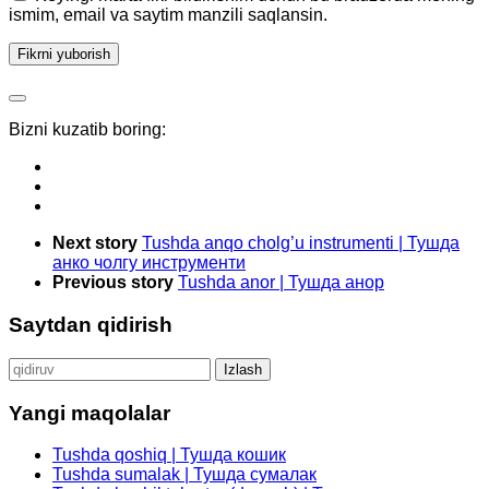
ismim, email va saytim manzili saqlansin.
Bizni kuzatib boring:
Next story
Tushda anqo cholg’u instrumenti | Тушда
анко чолгу инструменти
Previous story
Tushda anor | Тушда анор
Saytdan qidirish
Qidirshish:
Yangi maqolalar
Tushda qoshiq | Тушда кошик
Tushda sumalak | Тушда сумалак