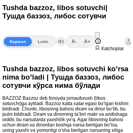
Tushda bazzoz, libos sotuvchi|
Тушда баззоз, либос сотувчи
A-
A+
Кирилл
Lotin
Xatchoplar
Tushda bazzoz, libos sotuvchi ko’rsa
nima bo’ladi | Тушда баззоз, либос
сотувчи кўрса нима бўлади
BAZZOZ Bazzoz deb forsiyda jomaufurush (libos
sotuvchi)ga aytiladi. Bazzoz katta xatar egasi bo‘lgan kishini
bildiradi. Chunki, libosning bahosi diram va dinor bo‘lib, bu
pulni bildiradi. Diram va dinorning ta’biri makr va andishaga
oiddir, bu narsalarda yaxshilik yo‘q. Agar libosning bahosi
uchun diram va dinordan boshqa narsa berilgan bo‘lsa,
uning yaxshi va yomonligi o‘sha berilgan narsaning xiliga