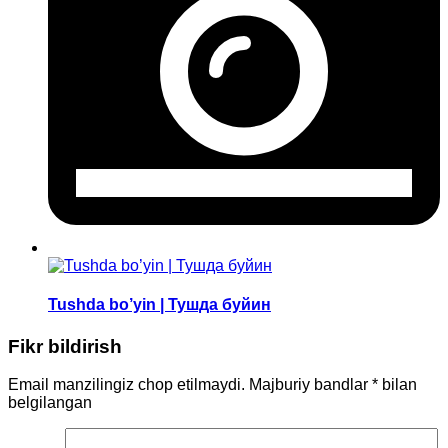
Tushda bo’yin | Тушда буйин
Fikr bildirish
Email manzilingiz chop etilmaydi.
Majburiy bandlar
*
bilan
belgilangan