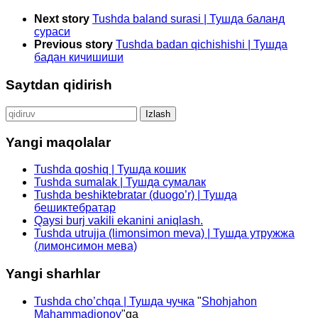
Next story
Tushda baland surasi | Тушда баланд
сураси
Previous story
Tushda badan qichishishi | Тушда
бадан кичишиши
Saytdan qidirish
Qidirshish:
Yangi maqolalar
Tushda qoshiq | Тушда кошик
Tushda sumalak | Тушда сумалак
Tushda beshiktebratar (duogo’r) | Тушда
бешиктебратар
Qaysi burj vakili ekanini aniqlash.
Tushda utrujja (limonsimon meva) | Тушда утружжа
(лимонсимон мева)
Yangi sharhlar
Tushda cho’chqa | Тушда чучка
"
Shohjahon
Mahammadjonov
"ga