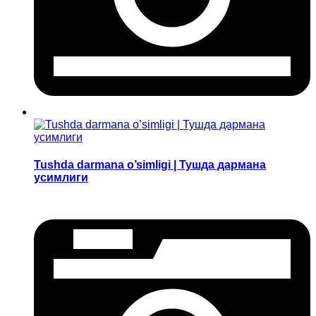
Tushda darmana o’simligi | Тушда дармана
усимлиги