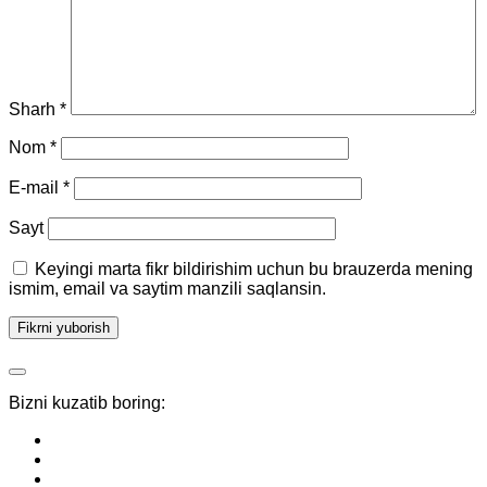
Sharh
*
Nom
*
E-mail
*
Sayt
Keyingi marta fikr bildirishim uchun bu brauzerda mening
ismim, email va saytim manzili saqlansin.
Bizni kuzatib boring: