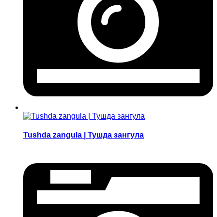
Tushda zangula | Тушда зангула