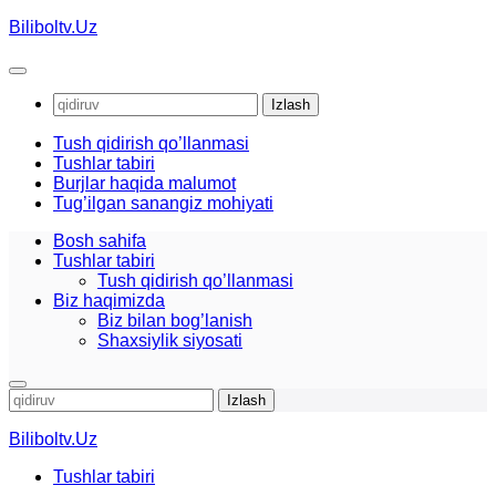
Skip
Biliboltv.Uz
to
content
Qidirshish:
Tush qidirish qo’llanmasi
Tushlar tabiri
Burjlar haqida malumot
Tug’ilgan sanangiz mohiyati
Bosh sahifa
Tushlar tabiri
Tush qidirish qo’llanmasi
Biz haqimizda
Biz bilan bog’lanish
Shaxsiylik siyosati
Qidirshish:
Biliboltv.Uz
Tushlar tabiri