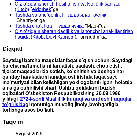
O’z o’ziga ishonch hosil qilish va Notiqlik san’ati.
(Kitob)
"
eldorbek
"ga
Tushda yalang’ochlik | Тушда ялангочлик
"
Shahriyor
"ga
Tushda cho’chqa | Тушда чучка
"
Мари
"ga
O’z o’ziga nisbatan dadillik va ishonchni shakillantirish
haqida (Kitob. Deyl Karnegi).
"
amriddin
"ga
Diqqat!
Saytdagi barcha maqolalar faqat o`qish uchun. Saytdagi
barcha ma’lumotlarni tarqatish, saqlash, chop etish,
tijorat maqsadlarida sotish, ko`chirish va boshqa har
qanday harakatlarni amalga oshirishda faqat sayt
ma’muriyati bilan kelishilgan yoki ogolantirilgan holatda
amalga oshirilishi shart. Ushbu qoidalarni buzish
oqibatlari O’zbekiston Respublikasining 30.08.1996
yildagi
272-I-sonli Mualliflik huquqi va turdosh huquqlar
to’g’risida
gi qonuniga muvofiq jinoiy javobgarligla
tortishga asos bo`ladi.
Taqvim
Avgust 2026