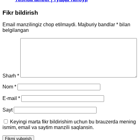
Fikr bildirish
Email manzilingiz chop etilmaydi.
Majburiy bandlar
*
bilan
belgilangan
Sharh
*
Nom
*
E-mail
*
Sayt
Keyingi marta fikr bildirishim uchun bu brauzerda mening
ismim, email va saytim manzili saqlansin.