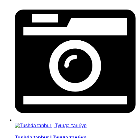
Tushda tanbur | Тушда танбур