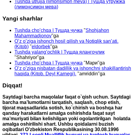
Tushda utrujja (limonsimon meva) | Тушда утружжа
(лимонсимон мева)
Yangi sharhlar
Tushda cho’chqa | Тушда чучка
"
Shohjahon
Mahammadjonov
"ga
O’z o’ziga ishonch hosil qilish va Notiqlik san’ati.
(Kitob)
"
eldorbek
"ga
Tushda yalang’ochlik | Тушда ялангочлик
"
Shahriyor
"ga
Tushda cho’chqa | Тушда чучка
"
Мари
"ga
O’z o’ziga nisbatan dadillik va ishonchni shakillantirish
haqida (Kitob. Deyl Karnegi).
"
amriddin
"ga
Diqqat!
Saytdagi barcha maqolalar faqat o`qish uchun. Saytdagi
barcha ma’lumotlarni tarqatish, saqlash, chop etish,
tijorat maqsadlarida sotish, ko`chirish va boshqa har
qanday harakatlarni amalga oshirishda faqat sayt
ma’muriyati bilan kelishilgan yoki ogolantirilgan holatda
amalga oshirilishi shart. Ushbu qoidalarni buzish
oqibatlari O’zbekiston Respublikasining 30.08.1996
yildagi
272-I-sonli Mualliflik huquqi va turdosh huquqlar