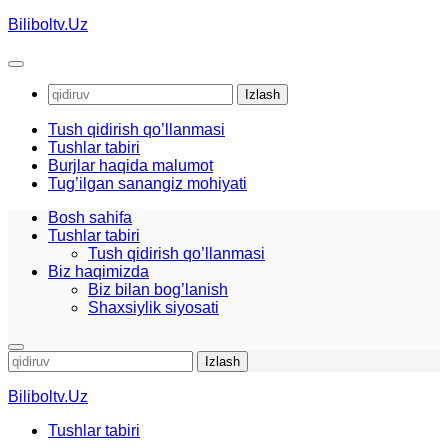
Skip
Biliboltv.Uz
to
content
Qidirshish:
Tush qidirish qo’llanmasi
Tushlar tabiri
Burjlar haqida malumot
Tug’ilgan sanangiz mohiyati
Bosh sahifa
Tushlar tabiri
Tush qidirish qo’llanmasi
Biz haqimizda
Biz bilan bog’lanish
Shaxsiylik siyosati
Qidirshish:
Biliboltv.Uz
Tushlar tabiri