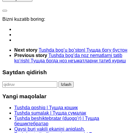
Bizni kuzatib boring:
Next story
Tushda bog’u bo’ston| Тушда богу бустон
Previous story
Tushda bog’da noz nematlarni tatib
ko’rish| Тушда богда ноз неъматларни татиб куриш
Saytdan qidirish
Qidirshish:
Yangi maqolalar
Tushda qoshiq | Тушда кошик
Tushda sumalak | Тушда сумалак
Tushda beshiktebratar (duogo’r) | Тушда
бешиктебратар
Qaysi burj vakili ekanini aniqlash.