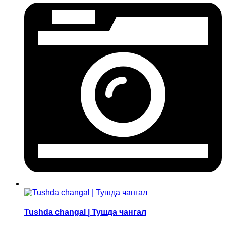
Tushda changal | Тушда чангал