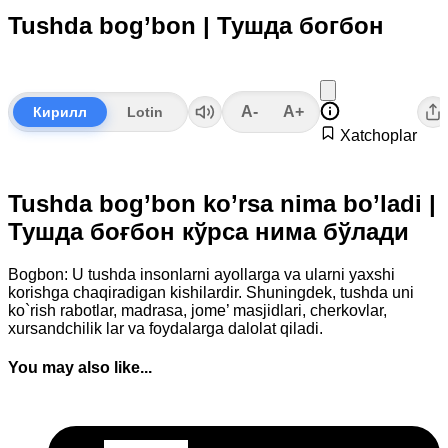
Tushda bog’bon | Тушда богбон
A-
A+
Кирилл
Lotin
Xatchoplar
Tushda bog’bon ko’rsa nima bo’ladi |
Тушда боғбон кўрса нима бўлади
Bogbon: U tushda insonlarni ayollarga va ularni yaxshi
korishga chaqiradigan kishilardir. Shuningdek, tushda uni
ko`rish rabotlar, madrasa, jome’ masjidlari, cherkovlar,
xursandchilik lar va foydalarga dalolat qiladi.
You may also like...