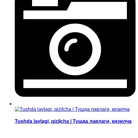
Tushda lavlagi, qizilcha | Тушда лавлаги, кизилча