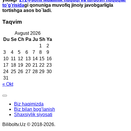
to’g’risida
gi qonuniga muvofiq jinoiy javobgarligla
tortishga asos bo`ladi.
Taqvim
Avgust 2026
Du
Se
Ch
Pa
Ju
Sh
Ya
1
2
3
4
5
6
7
8
9
10
11
12
13
14
15
16
17
18
19
20
21
22
23
24
25
26
27
28
29
30
31
« Okt
Biz haqimizda
Biz bilan bog’lanish
Shaxsiylik siyosati
Biliboltv.Uz © 2018-2026.