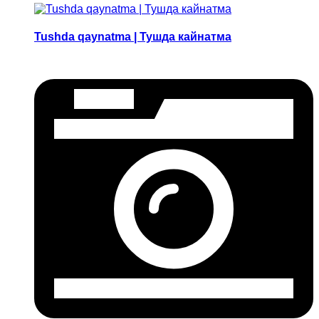
Tushda qaynatma | Тушда кайнатма