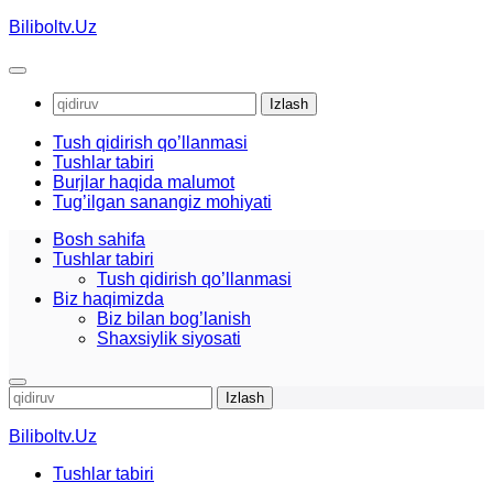
Skip
Biliboltv.Uz
to
content
Qidirshish:
Tush qidirish qo’llanmasi
Tushlar tabiri
Burjlar haqida malumot
Tug’ilgan sanangiz mohiyati
Bosh sahifa
Tushlar tabiri
Tush qidirish qo’llanmasi
Biz haqimizda
Biz bilan bog’lanish
Shaxsiylik siyosati
Qidirshish:
Biliboltv.Uz
Tushlar tabiri