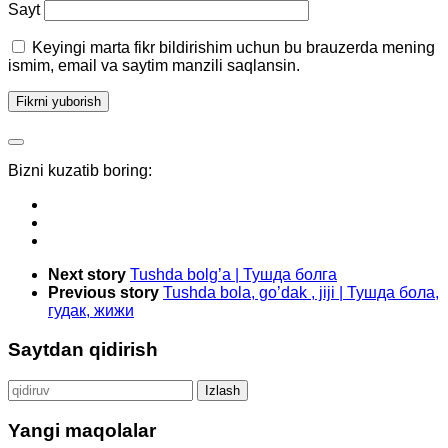
Sayt
Keyingi marta fikr bildirishim uchun bu brauzerda mening
ismim, email va saytim manzili saqlansin.
Bizni kuzatib boring:
Next story
Tushda bolg’a | Тушда болга
Previous story
Tushda bola, go’dak , jiji | Тушда бола,
гудак, жижи
Saytdan qidirish
Qidirshish:
Yangi maqolalar