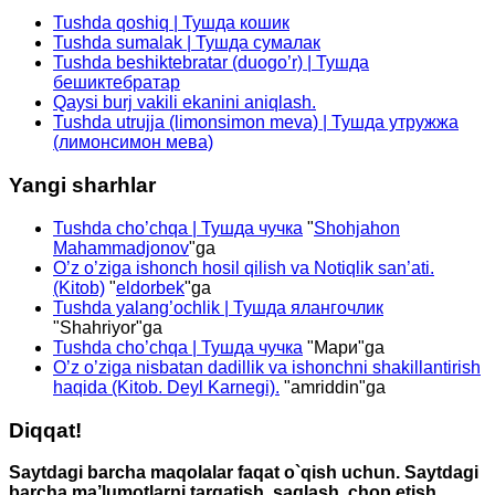
Tushda qoshiq | Тушда кошик
Tushda sumalak | Тушда сумалак
Tushda beshiktebratar (duogo’r) | Тушда
бешиктебратар
Qaysi burj vakili ekanini aniqlash.
Tushda utrujja (limonsimon meva) | Тушда утружжа
(лимонсимон мева)
Yangi sharhlar
Tushda cho’chqa | Тушда чучка
"
Shohjahon
Mahammadjonov
"ga
O’z o’ziga ishonch hosil qilish va Notiqlik san’ati.
(Kitob)
"
eldorbek
"ga
Tushda yalang’ochlik | Тушда ялангочлик
"
Shahriyor
"ga
Tushda cho’chqa | Тушда чучка
"
Мари
"ga
O’z o’ziga nisbatan dadillik va ishonchni shakillantirish
haqida (Kitob. Deyl Karnegi).
"
amriddin
"ga
Diqqat!
Saytdagi barcha maqolalar faqat o`qish uchun. Saytdagi
barcha ma’lumotlarni tarqatish, saqlash, chop etish,