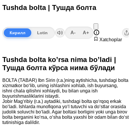
Tushda bolta | Тушда болта
A-
A+
Кирилл
Lotin
Xatchoplar
Tushda bolta ko’rsa nima bo’ladi |
Тушда болта кўрса нима бўлади
BOLTA (TABAR) Ibn Sirin (r.a.)ning aytishicha, tushdagi bolta
xizmatkor bo‘lib, uning ishlashini xohlab, ish buyursang,
ishni chala qilishni xohlaydi, bu bilan unga ish
buyurishmasliklarini istaydi.
Jobir Mag‘ribiy (r.a.) aytadiki, tushdagi bolta qo‘rqoq erkak
bo‘ladi. Ishlarda munofiqona yo‘l tutuvchi va do‘stlar orasida
judolik soluvchi bo‘ladi. Agar boltasi borligini yoki unga birov
bolta berganini ko‘rsa, o‘sha bolta yaxshi bir odam bilan do‘st
tutinishiga dalildir.