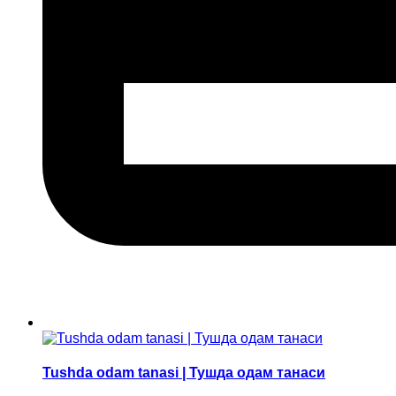
Tushda odam tanasi | Тушда одам танаси