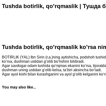
Tushda botirlik, qo’rqmaslik | Тушда
Tushda botirlik, qo’rqmaslik ko’rsa 
BOTIRLIK (YAL) Ibn Sirin (r.a.)ning aytishicha, podshoh tushid
ko‘rsa, dushman ustidan g‘olib bo‘lishini bildiradi.
Agar savdogar odam tushida qo‘rqmas ekanini ko‘rsa, tijoratda k
dushman uning ustidan g‘olib kelsa, ta’biri aksincha bo‘ladi.
Agar ayol kishi bilan kurashganini va ayol g‘olib kelganini ko‘rsa
You may also like...