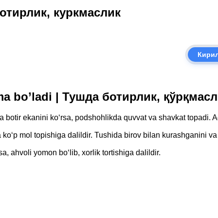
 ботирлик, куркмаслик
Кири
nima bo’ladi | Тушда ботирлик, қўрқма
a botir ekanini ko‘rsa, podshohlikda quvvat va shavkat topadi. 
o‘p mol topishiga dalildir. Tushida birov bilan kurashganini va 
, ahvoli yomon bo‘lib, xorlik tortishiga dalildir.