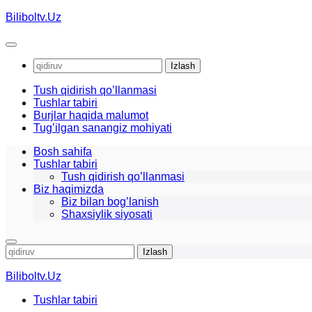
Skip
Biliboltv.Uz
to
content
Qidirshish:
Tush qidirish qo’llanmasi
Tushlar tabiri
Burjlar haqida malumot
Tug’ilgan sanangiz mohiyati
Bosh sahifa
Tushlar tabiri
Tush qidirish qo’llanmasi
Biz haqimizda
Biz bilan bog’lanish
Shaxsiylik siyosati
Qidirshish:
Biliboltv.Uz
Tushlar tabiri