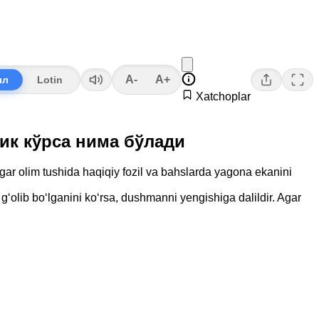
A-
A+
лл
Lotin
Xatchoplar
слик кўрса нима бўлади
Agar olim tushida haqiqiy fozil va bahslarda yagona ekanini
g‘olib bo‘lganini ko‘rsa, dushmanni yengishiga dalildir. Agar