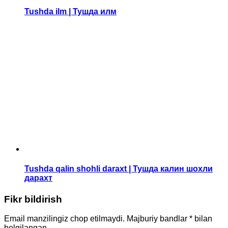
Tushda ilm | Тушда илм
Tushda qalin shohli daraxt | Тушда калин шохли
дарахт
Fikr bildirish
Email manzilingiz chop etilmaydi.
Majburiy bandlar
*
bilan
belgilangan