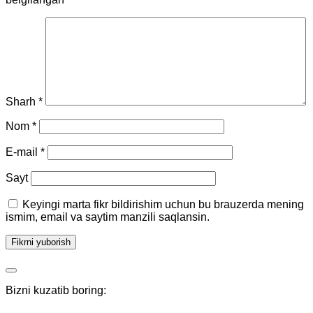
Sharh
*
Nom
*
E-mail
*
Sayt
Keyingi marta fikr bildirishim uchun bu brauzerda mening
ismim, email va saytim manzili saqlansin.
Bizni kuzatib boring: