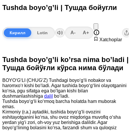
Tushda boyo’g’li | Тушда бойугли
A-
A+
Кирилл
Lotin
Xatchoplar
Tushda boyo’g’li ko’rsa nima bo’ladi |
Тушда бойўғли кўрса нима бўлади
BOYO‘G‘LI (CHUG‘Z) Tushdagi boyo‘g‘li nobakor va
haromxo‘r kishi bo‘ladi. Agar tushida boyo‘g‘lini olayotganini
ko‘rsa, pgu sifatga ega bo‘lgan kishi bilan
dushmanlashishiga
dalil
bo‘ladi.
Tushda boyo‘g‘li ko‘rmoq barcha holatda ham muborak
emas.
Kirmoniy (r.a.) aytadiki, tushida boyo‘g‘li ovozini
eshitayotganini ko‘rsa, shu ovoz miqdoriga muvofiq o‘sha
yerdan yig‘i zori, oh-voy yuz berishiga dalildir. Agar
boyo‘g‘lining bolasini ko‘rsa, farzandi shum va quloqsiz