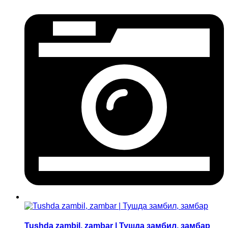
Tushda zambil, zambar | Тушда замбил, замбар