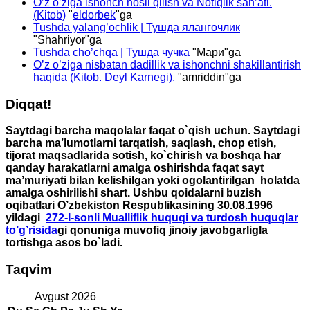
O’z o’ziga ishonch hosil qilish va Notiqlik san’ati.
(Kitob)
"
eldorbek
"ga
Tushda yalang’ochlik | Тушда ялангочлик
"
Shahriyor
"ga
Tushda cho’chqa | Тушда чучка
"
Мари
"ga
O’z o’ziga nisbatan dadillik va ishonchni shakillantirish
haqida (Kitob. Deyl Karnegi).
"
amriddin
"ga
Diqqat!
Saytdagi barcha maqolalar faqat o`qish uchun. Saytdagi
barcha ma’lumotlarni tarqatish, saqlash, chop etish,
tijorat maqsadlarida sotish, ko`chirish va boshqa har
qanday harakatlarni amalga oshirishda faqat sayt
ma’muriyati bilan kelishilgan yoki ogolantirilgan holatda
amalga oshirilishi shart. Ushbu qoidalarni buzish
oqibatlari O’zbekiston Respublikasining 30.08.1996
yildagi
272-I-sonli Mualliflik huquqi va turdosh huquqlar
to’g’risida
gi qonuniga muvofiq jinoiy javobgarligla
tortishga asos bo`ladi.
Taqvim
Avgust 2026