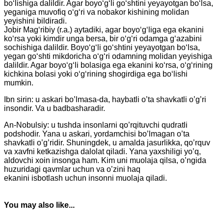
bo‘lishiga dalildir. Agar boyo‘g‘li go‘shtini yeyayotgan bo‘lsa,
yeganiga muvofiq o‘g‘ri va nobakor kishining molidan
yeyishini bildiradi.
Jobir Mag‘ribiy (r.a.) aytadiki, agar boyo‘g‘liga ega ekanini
ko‘rsa yoki kimdir unga bersa, bir o‘g‘ri odamga g‘azabini
sochishiga dalildir. Boyo‘g‘li go‘shtini yeyayotgan bo‘lsa,
yegan go‘shti mikdoricha o‘g‘ri odamning molidan yeyishiga
dalildir. Agar boyo‘g‘li bolasiga ega ekanini ko‘rsa, o‘g‘rining
kichkina bolasi yoki o‘g‘rining shogirdiga ega bo‘lishi
mumkin.
Ibn sirin: u askari bo’lmasa-da, haybatli o’ta shavkatli o’g’ri
insondir. Va u badbasharadir.
An-Nobulsiy: u tushda insonlarni qo’rqituvchi qudratli
podshodir. Yana u askari, yordamchisi bo’lmagan o’ta
shavkatli o’g’ridir. Shuningdek, u amalda jasurlikka, qo’rquv
va xavfni ketkazishga dalolat qiladi. Yana yaxshiligi yo’q,
aldovchi xoin insonga ham. Kim uni muolaja qilsa, o’ngida
huzuridagi qavmlar uchun va o’zini haq
ekanini isbotlash uchun insonni muolaja qiladi.
You may also like...