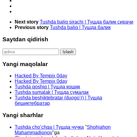
Next story
Tushda baliq sirachi | Тушда балик сирачи
Previous story
Tushda baliq | Тушда балик
Saytdan qidirish
Qidirshish:
Yangi maqolalar
Hacked By Tempix 0day
Hacked By Tempix 0day
Tushda qoshiq | Тушда кошик
Tushda sumalak | Тушда сумалак
Tushda beshiktebratar (duogo’r) | Тушда
бешиктебратар
Yangi sharhlar
Tushda cho’chqa | Тушда чучка
"
Shohjahon
Mahammadjonov
"ga