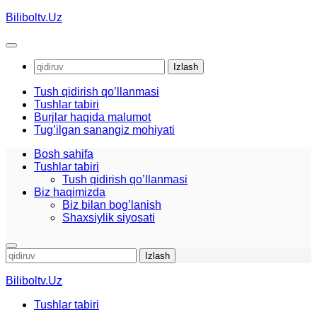
Skip
Biliboltv.Uz
to
content
Qidirshish:
Tush qidirish qo’llanmasi
Tushlar tabiri
Burjlar haqida malumot
Tug’ilgan sanangiz mohiyati
Bosh sahifa
Tushlar tabiri
Tush qidirish qo’llanmasi
Biz haqimizda
Biz bilan bog’lanish
Shaxsiylik siyosati
Qidirshish:
Biliboltv.Uz
Tushlar tabiri