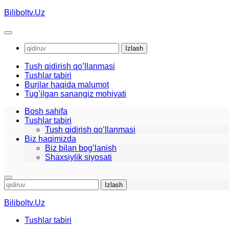
Skip
Biliboltv.Uz
to
content
Qidirshish:
Tush qidirish qo’llanmasi
Tushlar tabiri
Burjlar haqida malumot
Tug’ilgan sanangiz mohiyati
Bosh sahifa
Tushlar tabiri
Tush qidirish qo’llanmasi
Biz haqimizda
Biz bilan bog’lanish
Shaxsiylik siyosati
Qidirshish:
Biliboltv.Uz
Tushlar tabiri