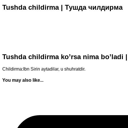
Tushda childirma | Тушда чилдирма
Tushda childirma ko’rsa nima bo’lad
Childirma:Ibn Sirin aytadilar, u shuhratdir.
You may also like...