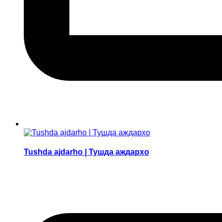
Tushda ajdarho | Тушда аждархо