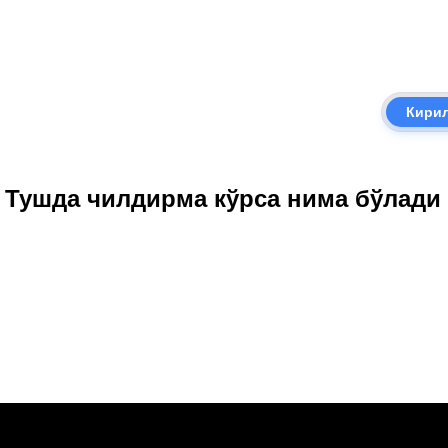
Кири
i | Тушда чилдирма кўрса нима бўлади