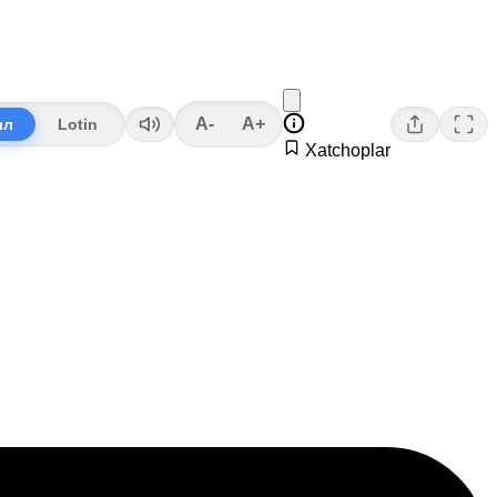
A-
A+
лл
Lotin
Xatchoplar