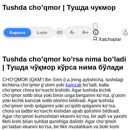
Tushda cho’qmor | Тушда чукмор
A-
A+
Кирилл
Lotin
Xatchoplar
Tushda cho’qmor ko’rsa nima bo’ladi
| Тушда чўқмор кўрса нима бўлади
CHO‘QMOR (QAM’) Ibn Sirin (r.a.)ning aytishicha, tushdagi
kichkina cho‘qmor g‘ulom yoki
kanizak
bo‘ladi, katta
cho‘qmor chora ko‘ruvchi kishidir. Agar tushida kichik
cho‘qmor sotib olsa yoki birov unga berganini ko‘rsa, g‘ulom
yoki kichik kanizak sotib olishini bildiradi. Agar tushida
cho‘qmori sinib qolganini yoki yo‘qolib qolganini ko‘rsa,
chora va tadbir ko‘ruvchi kishidan ajrab qolishini bildiradi.
Agar cho‘qmori kumushdan ekanini ko‘rsa, bir aqlli va yaxshi
fikrli kishi bilan suhbat qurishiga dalildir. Agar cho‘qmori
po‘latdan ekanini ko‘rsa, bir fikri mustahkam va botir kishi