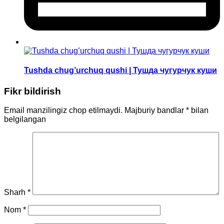
Tushda chug’urchuq qushi | Тушда чугурчук куши
Fikr bildirish
Email manzilingiz chop etilmaydi.
Majburiy bandlar
*
bilan
belgilangan
Sharh
*
Nom
*