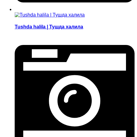
Tushda halila | Тушда халила