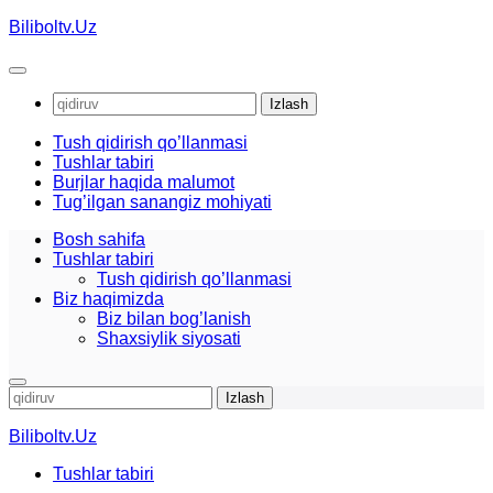
Skip
Biliboltv.Uz
to
content
Qidirshish:
Tush qidirish qo’llanmasi
Tushlar tabiri
Burjlar haqida malumot
Tug’ilgan sanangiz mohiyati
Bosh sahifa
Tushlar tabiri
Tush qidirish qo’llanmasi
Biz haqimizda
Biz bilan bog’lanish
Shaxsiylik siyosati
Qidirshish:
Biliboltv.Uz
Tushlar tabiri