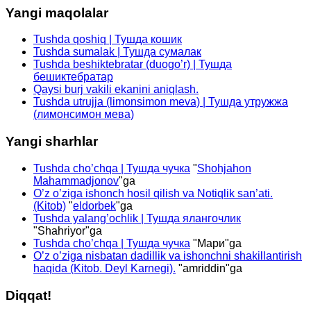
Yangi maqolalar
Tushda qoshiq | Тушда кошик
Tushda sumalak | Тушда сумалак
Tushda beshiktebratar (duogo’r) | Тушда
бешиктебратар
Qaysi burj vakili ekanini aniqlash.
Tushda utrujja (limonsimon meva) | Тушда утружжа
(лимонсимон мева)
Yangi sharhlar
Tushda cho’chqa | Тушда чучка
"
Shohjahon
Mahammadjonov
"ga
O’z o’ziga ishonch hosil qilish va Notiqlik san’ati.
(Kitob)
"
eldorbek
"ga
Tushda yalang’ochlik | Тушда ялангочлик
"
Shahriyor
"ga
Tushda cho’chqa | Тушда чучка
"
Мари
"ga
O’z o’ziga nisbatan dadillik va ishonchni shakillantirish
haqida (Kitob. Deyl Karnegi).
"
amriddin
"ga
Diqqat!