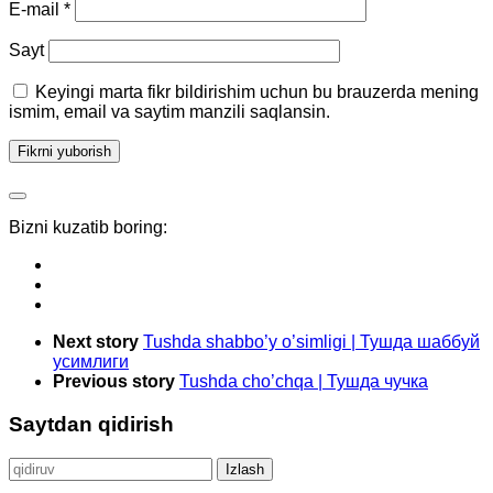
E-mail
*
Sayt
Keyingi marta fikr bildirishim uchun bu brauzerda mening
ismim, email va saytim manzili saqlansin.
Bizni kuzatib boring:
Next story
Tushda shabbo’y o’simligi | Тушда шаббуй
усимлиги
Previous story
Tushda cho’chqa | Тушда чучка
Saytdan qidirish
Qidirshish: