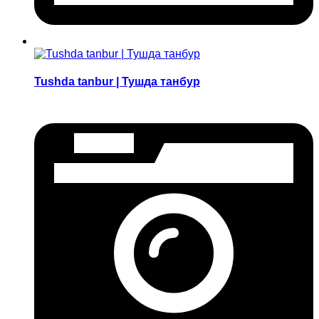
Tushda tanbur | Тушда танбур