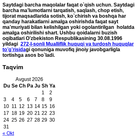
Saytdagi barcha maqolalar faqat o`qish uchun. Saytdagi
barcha ma’lumotlarni tarqatish, saqlash, chop etish,
tijorat maqsadlarida sotish, ko`chirish va boshqa har
qanday harakatlarni amalga oshirishda faqat sayt
ma’muriyati bilan kelishilgan yoki ogolantirilgan holatda
amalga oshirilishi shart. Ushbu qoidalarni buzish
oqibatlari O’zbekiston Respublikasining 30.08.1996
yildagi
272-I-sonli Mualliflik huquqi va turdosh huquqlar
to’g’risida
gi qonuniga muvofiq jinoiy javobgarligla
tortishga asos bo`ladi.
Taqvim
Avgust 2026
Du
Se
Ch
Pa
Ju
Sh
Ya
1
2
3
4
5
6
7
8
9
10
11
12
13
14
15
16
17
18
19
20
21
22
23
24
25
26
27
28
29
30
31
« Okt