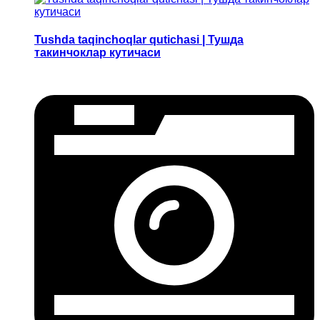
Tushda taqinchoqlar qutichasi | Тушда
такинчоклар кутичаси