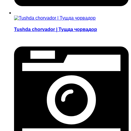
Tushda chorvador | Тушда чорвадор