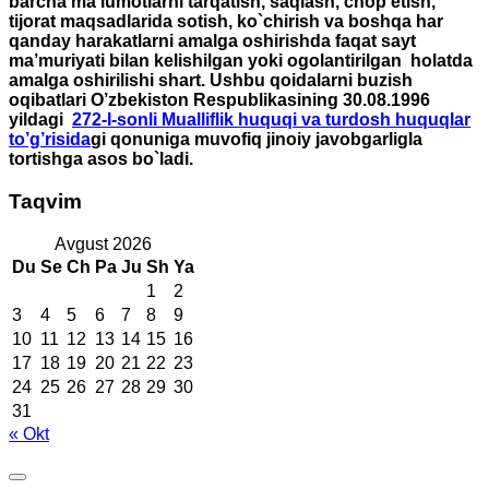
barcha ma’lumotlarni tarqatish, saqlash, chop etish,
tijorat maqsadlarida sotish, ko`chirish va boshqa har
qanday harakatlarni amalga oshirishda faqat sayt
ma’muriyati bilan kelishilgan yoki ogolantirilgan holatda
amalga oshirilishi shart. Ushbu qoidalarni buzish
oqibatlari O’zbekiston Respublikasining 30.08.1996
yildagi
272-I-sonli Mualliflik huquqi va turdosh huquqlar
to’g’risida
gi qonuniga muvofiq jinoiy javobgarligla
tortishga asos bo`ladi.
Taqvim
Avgust 2026
Du
Se
Ch
Pa
Ju
Sh
Ya
1
2
3
4
5
6
7
8
9
10
11
12
13
14
15
16
17
18
19
20
21
22
23
24
25
26
27
28
29
30
31
« Okt