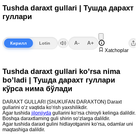
Tushda daraxt gullari | Тушда дарахт
гуллари
A-
A+
Кирилл
Lotin
Xatchoplar
Tushda daraxt gullari ko’rsa nima
bo’ladi | Тушда дарахт гуллари
кўрса нима бўлади
DARAXT GULLARI (ShUKUFAN DARAXTON) Daraxt
gullarini o‘z vaqtida ko‘rish yaxshilikdir.
Agar tushida
jilonjiyda
gullarini ko‘rsa chiroyli kelinga dalildir.
Boshqa daraxtlarning guli shirin so‘zlarga dalildir.
Agar tushida daraxt gulini hidlayotganini ko‘rsa, odamlar uni
maqtashiga dalildir.