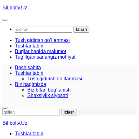
Skip
Biliboltv.Uz
to
content
Qidirshish:
Tush qidirish qo’llanmasi
Tushlar tabiri
Burjlar haqida malumot
Tug’ilgan sanangiz mohiyati
Bosh sahifa
Tushlar tabiri
Tush qidirish qo’llanmasi
Biz haqimizda
Biz bilan bog’lanish
Shaxsiylik siyosati
Qidirshish:
Biliboltv.Uz
Tushlar tabiri