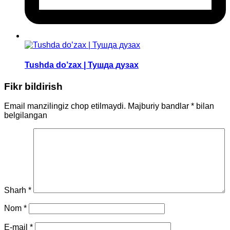
Tushda do’zax | Тушда дузах
Fikr bildirish
Email manzilingiz chop etilmaydi.
Majburiy bandlar
*
bilan
belgilangan
Sharh
*
Nom
*
E-mail
*