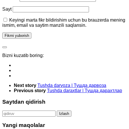
Sayt
Keyingi marta fikr bildirishim uchun bu brauzerda mening
ismim, email va saytim manzili saqlansin.
Bizni kuzatib boring:
Next story
Tushda darvoza | Тушда дарвоза
Previous story
Tushda daraxtlar | Тушда дарахтлар
Saytdan qidirish
Qidirshish:
Yangi maqolalar