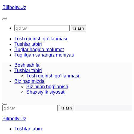
Skip
Biliboltv.Uz
to
content
Qidirshish:
Tush qidirish qo’llanmasi
Tushlar tabiri
Burjlar haqida malumot
Tug’ilgan sanangiz mohiyati
Bosh sahifa
Tushlar tabiri
Tush qidirish qo’llanmasi
Biz haqimizda
Biz bilan bog’lanish
Shaxsiylik siyosati
Qidirshish:
Biliboltv.Uz
Tushlar tabiri