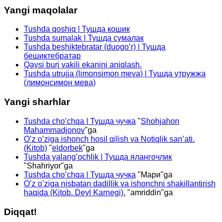
Yangi maqolalar
Tushda qoshiq | Тушда кошик
Tushda sumalak | Тушда сумалак
Tushda beshiktebratar (duogo’r) | Тушда
бешиктебратар
Qaysi burj vakili ekanini aniqlash.
Tushda utrujja (limonsimon meva) | Тушда утружжа
(лимонсимон мева)
Yangi sharhlar
Tushda cho’chqa | Тушда чучка
"
Shohjahon
Mahammadjonov
"ga
O’z o’ziga ishonch hosil qilish va Notiqlik san’ati.
(Kitob)
"
eldorbek
"ga
Tushda yalang’ochlik | Тушда ялангочлик
"
Shahriyor
"ga
Tushda cho’chqa | Тушда чучка
"
Мари
"ga
O’z o’ziga nisbatan dadillik va ishonchni shakillantirish
haqida (Kitob. Deyl Karnegi).
"
amriddin
"ga
Diqqat!