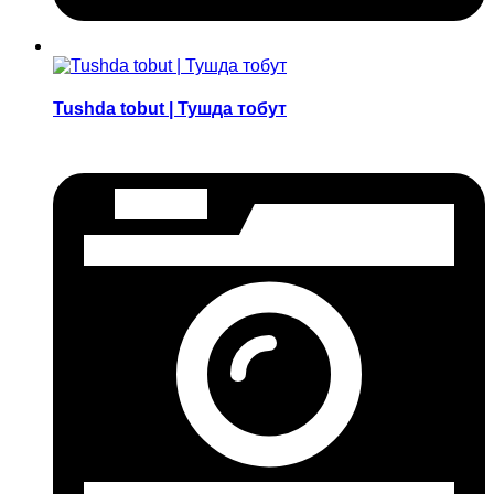
Tushda tobut | Тушда тобут