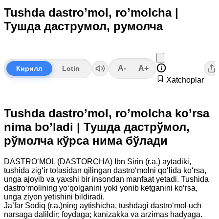
Tushda dastro’mol, ro’molcha |
Тушда даструмол, румолча
A-
A+
Кирилл
Lotin
Xatchoplar
Tushda dastro’mol, ro’molcha ko’rsa
nima bo’ladi | Тушда дастрўмол,
рўмолча кўрса нима бўлади
DASTRO‘MOL (DASTORCHA) Ibn Sirin (r.a.) aytadiki,
tushida zig‘ir tolasidan qilingan dastro‘molni qo‘lida ko‘rsa,
unga ajoyib va yaxshi bir insondan manfaat yetadi. Tushida
dastro‘molining yo‘qolganini yoki yonib ketganini ko‘rsa,
unga ziyon yetishini bildiradi.
Ja’far Sodiq (r.a.)ning aytishicha, tushdagi dastro‘mol uch
narsaga dalildir; foydaga; kanizakka va arzimas hadyaga.