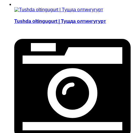
Tushda oltingugurt | Тушда олтингугурт