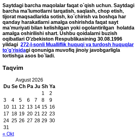
Saytdagi barcha maqolalar faqat o`qish uchun. Saytdagi
barcha ma’lumotlarni tarqatish, saqlash, chop etish,
tijorat maqsadlarida sotish, ko`chirish va boshqa har
qanday harakatlarni amalga oshirishda faqat sayt
ma’muriyati bilan kelishilgan yoki ogolantirilgan holatda
amalga oshirilishi shart. Ushbu qoidalarni buzish
oqibatlari O’zbekiston Respublikasining 30.08.1996
yildagi
272-I-sonli Mualliflik huquqi va turdosh huquqlar
to’g’risida
gi qonuniga muvofiq jinoiy javobgarligla
tortishga asos bo`ladi.
Taqvim
Avgust 2026
Du
Se
Ch
Pa
Ju
Sh
Ya
1
2
3
4
5
6
7
8
9
10
11
12
13
14
15
16
17
18
19
20
21
22
23
24
25
26
27
28
29
30
31
« Okt