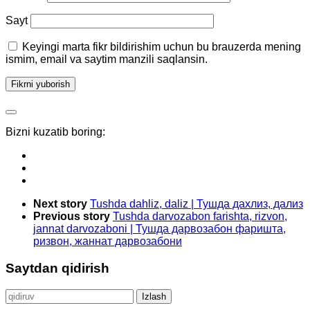
Sayt
Keyingi marta fikr bildirishim uchun bu brauzerda mening
ismim, email va saytim manzili saqlansin.
Bizni kuzatib boring:
Next story
Tushda dahliz, daliz | Тушда дахлиз, дализ
Previous story
Tushda darvozabon farishta, rizvon,
jannat darvozaboni | Тушда дарвозабон фаришта,
ризвон, жаннат дарвозабони
Saytdan qidirish
Qidirshish: