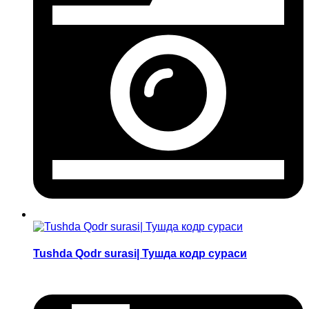
Tushda Qodr surasi| Тушда кодр сураси