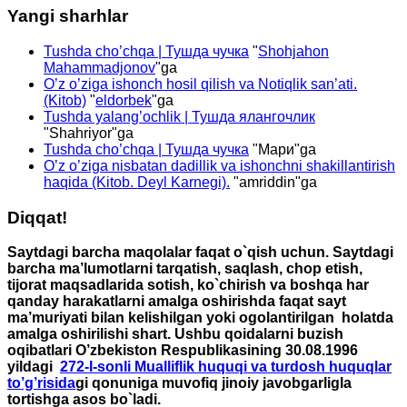
Yangi sharhlar
Tushda cho’chqa | Тушда чучка
"
Shohjahon
Mahammadjonov
"ga
O’z o’ziga ishonch hosil qilish va Notiqlik san’ati.
(Kitob)
"
eldorbek
"ga
Tushda yalang’ochlik | Тушда ялангочлик
"
Shahriyor
"ga
Tushda cho’chqa | Тушда чучка
"
Мари
"ga
O’z o’ziga nisbatan dadillik va ishonchni shakillantirish
haqida (Kitob. Deyl Karnegi).
"
amriddin
"ga
Diqqat!
Saytdagi barcha maqolalar faqat o`qish uchun. Saytdagi
barcha ma’lumotlarni tarqatish, saqlash, chop etish,
tijorat maqsadlarida sotish, ko`chirish va boshqa har
qanday harakatlarni amalga oshirishda faqat sayt
ma’muriyati bilan kelishilgan yoki ogolantirilgan holatda
amalga oshirilishi shart. Ushbu qoidalarni buzish
oqibatlari O’zbekiston Respublikasining 30.08.1996
yildagi
272-I-sonli Mualliflik huquqi va turdosh huquqlar
to’g’risida
gi qonuniga muvofiq jinoiy javobgarligla
tortishga asos bo`ladi.