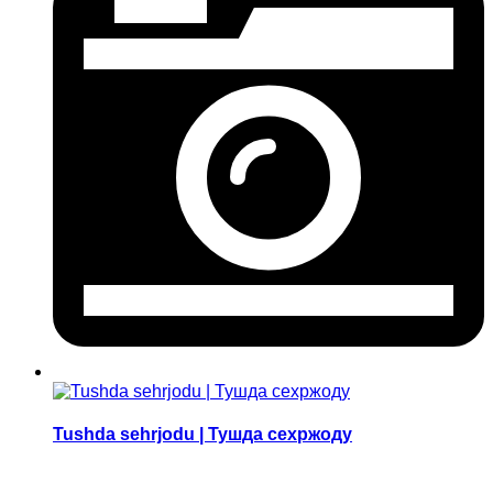
Tushda sehrjodu | Тушда сехржоду