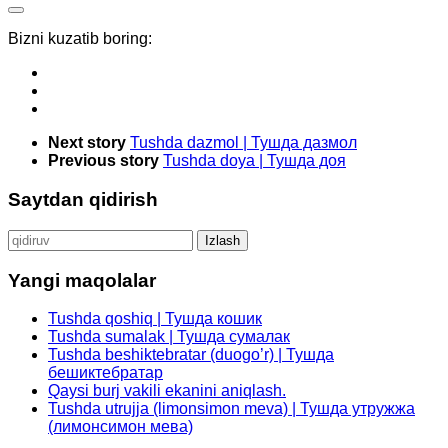
Bizni kuzatib boring:
Next story
Tushda dazmol | Тушда дазмол
Previous story
Tushda doya | Тушда доя
Saytdan qidirish
Qidirshish:
Yangi maqolalar
Tushda qoshiq | Тушда кошик
Tushda sumalak | Тушда сумалак
Tushda beshiktebratar (duogo’r) | Тушда
бешиктебратар
Qaysi burj vakili ekanini aniqlash.
Tushda utrujja (limonsimon meva) | Тушда утружжа
(лимонсимон мева)