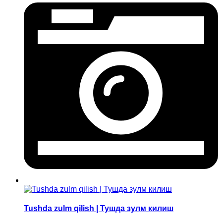
Tushda zulm qilish | Тушда зулм килиш