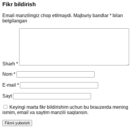
Fikr bildirish
Email manzilingiz chop etilmaydi.
Majburiy bandlar
*
bilan
belgilangan
Sharh
*
Nom
*
E-mail
*
Sayt
Keyingi marta fikr bildirishim uchun bu brauzerda mening
ismim, email va saytim manzili saqlansin.