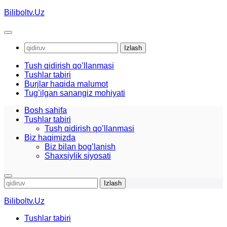
Skip
Biliboltv.Uz
to
content
Qidirshish:
Tush qidirish qo’llanmasi
Tushlar tabiri
Burjlar haqida malumot
Tug’ilgan sanangiz mohiyati
Bosh sahifa
Tushlar tabiri
Tush qidirish qo’llanmasi
Biz haqimizda
Biz bilan bog’lanish
Shaxsiylik siyosati
Qidirshish:
Biliboltv.Uz
Tushlar tabiri