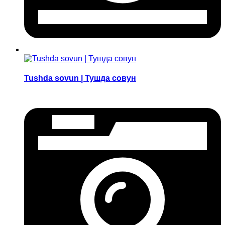
Tushda sovun | Тушда совун