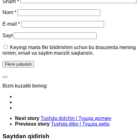
Sharh
*
Nom
*
E-mail
*
Sayt
Keyingi marta fikr bildirishim uchun bu brauzerda mening
ismim, email va saytim manzili saqlansin.
Bizni kuzatib boring:
Next story
Tushda dolchin | Тушда долчин
Previous story
Tushda dibo | Тушда дибо
Saytdan qidirish