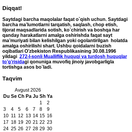
Diqqat!
Saytdagi barcha maqolalar faqat o`qish uchun. Saytdagi
barcha ma’lumotlarni tarqatish, saqlash, chop etish,
tijorat maqsadlarida sotish, ko`chirish va boshqa har
qanday harakatlarni amalga oshirishda faqat sayt
ma’muriyati bilan kelishilgan yoki ogolantirilgan holatda
amalga oshirilishi shart. Ushbu qoidalarni buzish
oqibatlari O’zbekiston Respublikasining 30.08.1996
yildagi
272-I-sonli Mualliflik huquqi va turdosh huquqlar
to’g’risida
gi qonuniga muvofiq jinoiy javobgarligla
tortishga asos bo`ladi.
Taqvim
Avgust 2026
Du
Se
Ch
Pa
Ju
Sh
Ya
1
2
3
4
5
6
7
8
9
10
11
12
13
14
15
16
17
18
19
20
21
22
23
24
25
26
27
28
29
30