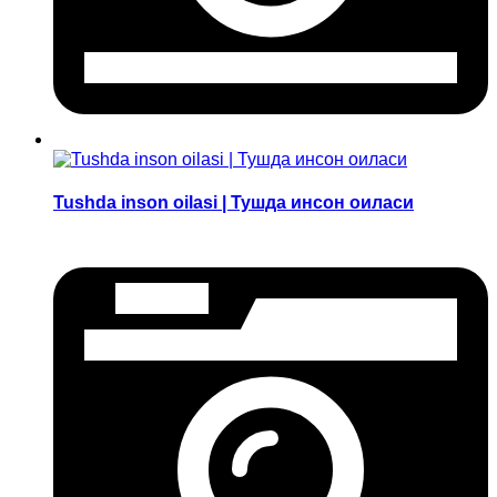
Tushda inson oilasi | Тушда инсон оиласи