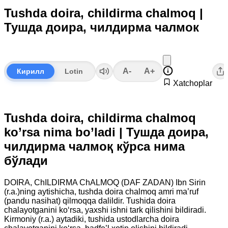
Tushda doira, childirma chalmoq |
Тушда доира, чилдирма чалмок
A-
A+
Кирилл
Lotin
Xatchoplar
Tushda doira, childirma chalmoq
ko’rsa nima bo’ladi | Тушда доира,
чилдирма чалмоқ кўрса нима
бўлади
DOIRA, ChILDIRMA ChALMOQ (DAF ZADAN) Ibn Sirin
(r.a.)ning aytishicha, tushda doira chalmoq amri ma’ruf
(pandu nasihat) qilmoqqa dalildir. Tushida doira
chalayotganini ko‘rsa, yaxshi ishni tark qilishini bildiradi.
Kirmoniy (r.a.) aytadiki, tushida ustodlarcha doira