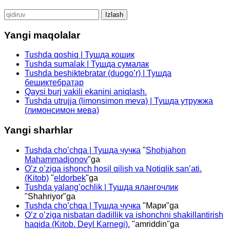
Qidirshish:
Yangi maqolalar
Tushda qoshiq | Тушда кошик
Tushda sumalak | Тушда сумалак
Tushda beshiktebratar (duogo’r) | Тушда
бешиктебратар
Qaysi burj vakili ekanini aniqlash.
Tushda utrujja (limonsimon meva) | Тушда утружжа
(лимонсимон мева)
Yangi sharhlar
Tushda cho’chqa | Тушда чучка
"
Shohjahon
Mahammadjonov
"ga
O’z o’ziga ishonch hosil qilish va Notiqlik san’ati.
(Kitob)
"
eldorbek
"ga
Tushda yalang’ochlik | Тушда ялангочлик
"
Shahriyor
"ga
Tushda cho’chqa | Тушда чучка
"
Мари
"ga
O’z o’ziga nisbatan dadillik va ishonchni shakillantirish
haqida (Kitob. Deyl Karnegi).
"
amriddin
"ga