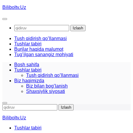
Skip
Biliboltv.Uz
to
content
Qidirshish:
Tush qidirish qo’llanmasi
Tushlar tabiri
Burjlar haqida malumot
Tug’ilgan sanangiz mohiyati
Bosh sahifa
Tushlar tabiri
Tush qidirish qo’llanmasi
Biz haqimizda
Biz bilan bog’lanish
Shaxsiylik siyosati
Qidirshish:
Biliboltv.Uz
Tushlar tabiri