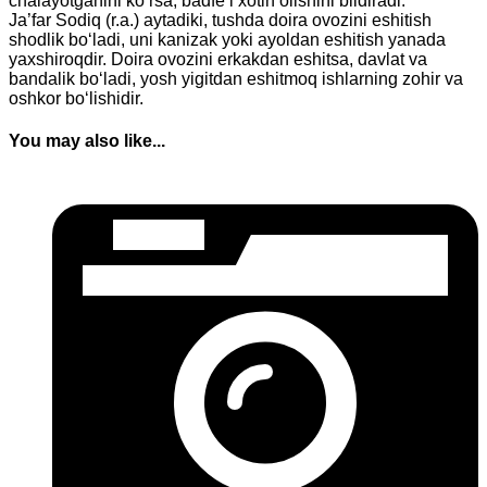
chalayotganini ko‘rsa, badfe’l xotin olishini bildiradi.
Ja’far Sodiq (r.a.) aytadiki, tushda doira ovozini eshitish
shodlik bo‘ladi, uni kanizak yoki ayoldan eshitish yanada
yaxshiroqdir. Doira ovozini erkakdan eshitsa, davlat va
bandalik bo‘ladi, yosh yigitdan eshitmoq ishlarning zohir va
oshkor bo‘lishidir.
You may also like...