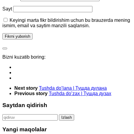
Sayt
Keyingi marta fikr bildirishim uchun bu brauzerda mening
ismim, email va saytim manzili saqlansin.
Bizni kuzatib boring:
Next story
Tushda do’lana | Тушда дулана
Previous story
Tushda do’zax | Тушда дузах
Saytdan qidirish
Qidirshish:
Yangi maqolalar