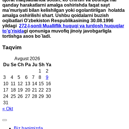
qanday harakatlarni amalga oshirishda faqat sayt
ma’muriyati bilan kelishilgan yoki ogolantirilgan holatda
amalga oshirilishi shart. Ushbu qoidalarni buzish
oqibatlari O’zbekiston Respublikasining 30.08.1996
yildagi
272-I-sonli Mualliflik huquqi va turdosh huquqlar
to’g’risida
gi qonuniga muvofiq jinoiy javobgarligla
tortishga asos bo`ladi.
Taqvim
Avgust 2026
Du
Se
Ch
Pa
Ju
Sh
Ya
1
2
3
4
5
6
7
8
9
10
11
12
13
14
15
16
17
18
19
20
21
22
23
24
25
26
27
28
29
30
31
« Okt
Biz haqimizda