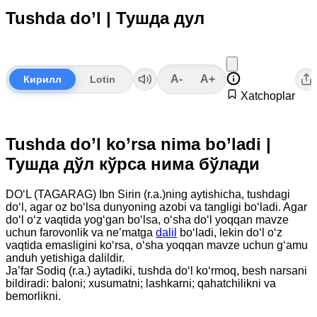
Tushda do’l | Тушда дул
A-
A+
Кирилл
Lotin
Xatchoplar
Tushda do’l ko’rsa nima bo’ladi |
Тушда дўл кўрса нима бўлади
DO‘L (TAGARAG) Ibn Sirin (r.a.)ning aytishicha, tushdagi
do‘l, agar oz bo‘lsa dunyoning azobi va tangligi bo‘ladi. Agar
do‘l o‘z vaqtida yog‘gan bo‘lsa, o‘sha do‘l yoqqan mavze
uchun farovonlik va ne’matga
dalil
bo‘ladi, lekin do‘l o‘z
vaqtida emasligini ko‘rsa, o‘sha yoqqan mavze uchun g‘amu
anduh yetishiga dalildir.
Ja’far Sodiq (r.a.) aytadiki, tushda do‘l ko‘rmoq, besh narsani
bildiradi: baloni; xusumatni; lashkarni; qahatchilikni va
bemorlikni.