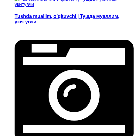
Tushda muallim, o’qituvchi | Тушда муаллим,
укитувчи