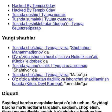
Hacked By Tempix 0day
Hacked By Tempix 0day
Tushda qoshiq | Тушда кошик
Tushda sumalak | Тушда сумалак
Tushda beshiktebratar (duogo’r) | Тушда
бешиктебратар
Yangi sharhlar
Tushda cho’chqa | Тушда чучка
"
Shohjahon
Mahammadjonov
"ga
O’z o’ziga ishonch hosil qilish va Notiqlik san’ati.
(Kitob)
"
eldorbek
"ga
Tushda yalang’ochlik | Тушда ялангочлик
"
Shahriyor
"ga
Tushda cho’chqa | Тушда чучка
"
Мари
"ga
O’z o’ziga nisbatan dadillik va ishonchni shakillantirish
haqida (Kitob. Deyl Karnegi).
"
amriddin
"ga
Diqqat!
Saytdagi barcha maqolalar faqat o`qish uchun. Saytdagi
barcha ma’lumotlarni tarqatish, saqlash, chop etish,
tijorat maqsadlarida sotish, ko`chirish va boshqa har