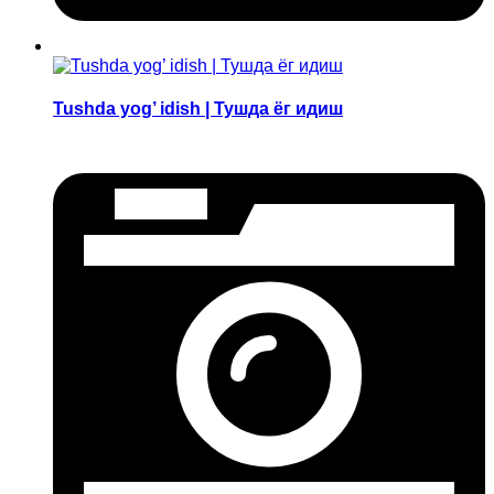
Tushda yog’ idish | Тушда ёг идиш