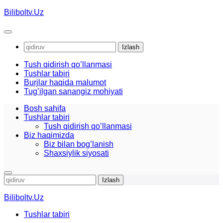
Skip
Biliboltv.Uz
to
content
Qidirshish:
Tush qidirish qo’llanmasi
Tushlar tabiri
Burjlar haqida malumot
Tug’ilgan sanangiz mohiyati
Bosh sahifa
Tushlar tabiri
Tush qidirish qo’llanmasi
Biz haqimizda
Biz bilan bog’lanish
Shaxsiylik siyosati
Qidirshish:
Biliboltv.Uz
Tushlar tabiri