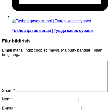
Tushda qasos surasi | Тушда касос сураси
Fikr bildirish
Email manzilingiz chop etilmaydi.
Majburiy bandlar
*
bilan
belgilangan
Sharh
*
Nom
*
E-mail
*