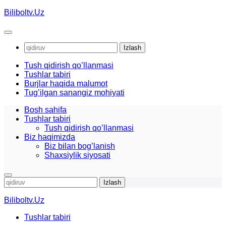
Skip
Biliboltv.Uz
to
content
Qidirshish:
Tush qidirish qo’llanmasi
Tushlar tabiri
Burjlar haqida malumot
Tug’ilgan sanangiz mohiyati
Bosh sahifa
Tushlar tabiri
Tush qidirish qo’llanmasi
Biz haqimizda
Biz bilan bog’lanish
Shaxsiylik siyosati
Qidirshish:
Biliboltv.Uz
Tushlar tabiri