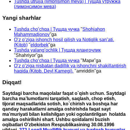
Tushda utrujja (limonsimon meva) | Тушда утружжа
(лимонсимон мева)
Yangi sharhlar
Tushda cho’chqa | Тушда чучка
"
Shohjahon
Mahammadjonov
"ga
O’z o’ziga ishonch hosil qilish va Notiqlik san’ati.
(Kitob)
"
eldorbek
"ga
Tushda yalang’ochlik | Тушда ялангочлик
"
Shahriyor
"ga
Tushda cho’chqa | Тушда чучка
"
Мари
"ga
O’z o’ziga nisbatan dadillik va ishonchni shakillantirish
haqida (Kitob. Deyl Karnegi).
"
amriddin
"ga
Diqqat!
Saytdagi barcha maqolalar faqat o`qish uchun. Saytdagi
barcha ma’lumotlarni tarqatish, saqlash, chop etish,
tijorat maqsadlarida sotish, ko`chirish va boshqa har
qanday harakatlarni amalga oshirishda faqat sayt
ma’muriyati bilan kelishilgan yoki ogolantirilgan holatda
amalga oshirilishi shart. Ushbu qoidalarni buzish
oqibatlari O’zbekiston Respublikasining 30.08.1996
yildagi
272-I-sonli Mualliflik huquqi va turdosh huquqlar