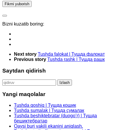
Bizni kuzatib boring:
Next story
Tushda falokat | Тушда фалокат
Previous story
Tushda rashk | Тушда рашк
Saytdan qidirish
Qidirshish:
Yangi maqolalar
Tushda qoshiq | Тушда кошик
Tushda sumalak | Тушда сумалак
Tushda beshiktebratar (duogo’r) | Тушда
бешиктебратар
Qaysi burj vakili ekanini aniqlash.