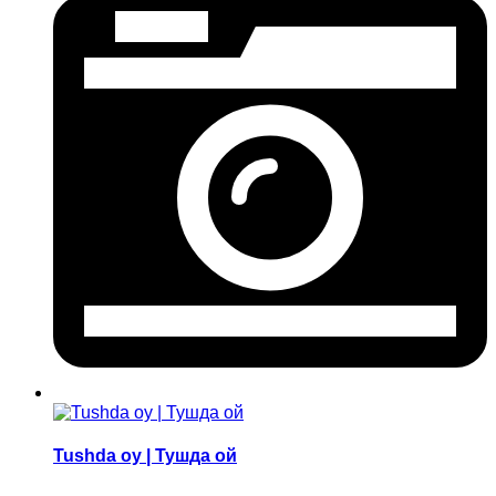
Tushda oy | Тушда ой