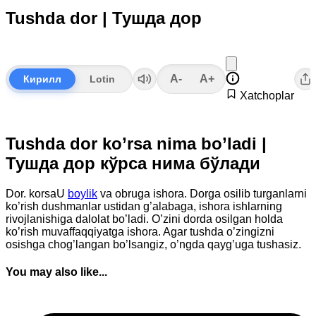
Tushda dor | Тушда дор
A-
A+
Кирилл
Lotin
Xatchoplar
Tushda dor ko’rsa nima bo’ladi |
Тушда дор кўрса нима бўлади
Dor. korsaU
boylik
va obruga ishora. Dorga osilib turganlarni
ko’rish dushmanlar ustidan g’alabaga, ishora ishlarning
rivojlanishiga dalolat bo’ladi. O’zini dorda osilgan holda
ko’rish muvaffaqqiyatga ishora. Agar tushda o’zingizni
osishga chog’langan bo’lsangiz, o’ngda qayg’uga tushasiz.
You may also like...