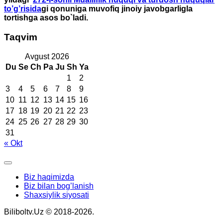
to’g’risida
gi qonuniga muvofiq jinoiy javobgarligla
tortishga asos bo`ladi.
Taqvim
Avgust 2026
Du
Se
Ch
Pa
Ju
Sh
Ya
1
2
3
4
5
6
7
8
9
10
11
12
13
14
15
16
17
18
19
20
21
22
23
24
25
26
27
28
29
30
31
« Okt
Biz haqimizda
Biz bilan bog’lanish
Shaxsiylik siyosati
Biliboltv.Uz © 2018-2026.