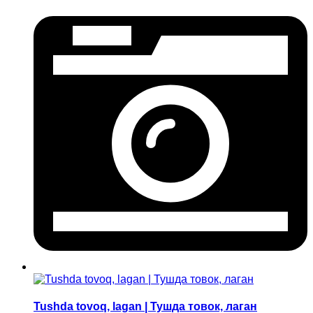
Tushda tovoq, lagan | Тушда товок, лаган