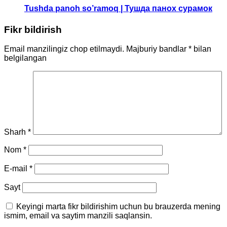
Tushda panoh so’ramoq | Тушда панох сурамок
Fikr bildirish
Email manzilingiz chop etilmaydi.
Majburiy bandlar
*
bilan
belgilangan
Sharh
*
Nom
*
E-mail
*
Sayt
Keyingi marta fikr bildirishim uchun bu brauzerda mening
ismim, email va saytim manzili saqlansin.