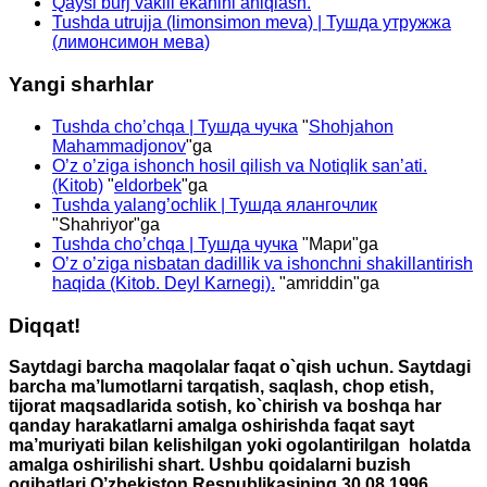
Qaysi burj vakili ekanini aniqlash.
Tushda utrujja (limonsimon meva) | Тушда утружжа
(лимонсимон мева)
Yangi sharhlar
Tushda cho’chqa | Тушда чучка
"
Shohjahon
Mahammadjonov
"ga
O’z o’ziga ishonch hosil qilish va Notiqlik san’ati.
(Kitob)
"
eldorbek
"ga
Tushda yalang’ochlik | Тушда ялангочлик
"
Shahriyor
"ga
Tushda cho’chqa | Тушда чучка
"
Мари
"ga
O’z o’ziga nisbatan dadillik va ishonchni shakillantirish
haqida (Kitob. Deyl Karnegi).
"
amriddin
"ga
Diqqat!
Saytdagi barcha maqolalar faqat o`qish uchun. Saytdagi
barcha ma’lumotlarni tarqatish, saqlash, chop etish,
tijorat maqsadlarida sotish, ko`chirish va boshqa har
qanday harakatlarni amalga oshirishda faqat sayt
ma’muriyati bilan kelishilgan yoki ogolantirilgan holatda
amalga oshirilishi shart. Ushbu qoidalarni buzish
oqibatlari O’zbekiston Respublikasining 30.08.1996