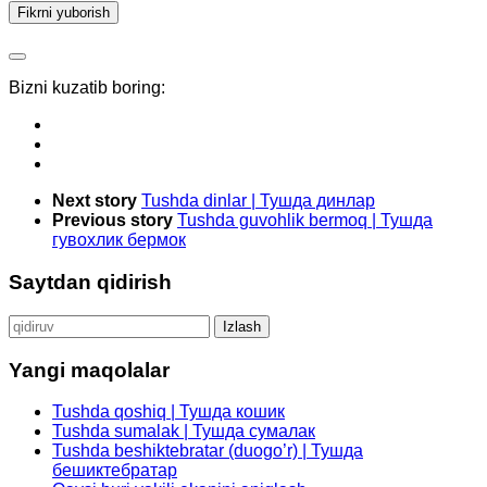
Bizni kuzatib boring:
Next story
Tushda dinlar | Тушда динлар
Previous story
Tushda guvohlik bermoq | Тушда
гувохлик бермок
Saytdan qidirish
Qidirshish:
Yangi maqolalar
Tushda qoshiq | Тушда кошик
Tushda sumalak | Тушда сумалак
Tushda beshiktebratar (duogo’r) | Тушда
бешиктебратар