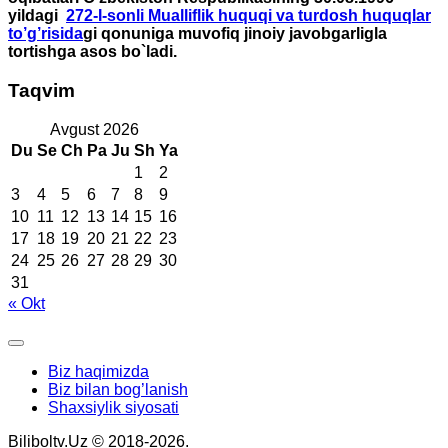
yildagi
272-I-sonli Mualliflik huquqi va turdosh huquqlar
to’g’risida
gi qonuniga muvofiq jinoiy javobgarligla
tortishga asos bo`ladi.
Taqvim
Avgust 2026
Du
Se
Ch
Pa
Ju
Sh
Ya
1
2
3
4
5
6
7
8
9
10
11
12
13
14
15
16
17
18
19
20
21
22
23
24
25
26
27
28
29
30
31
« Okt
Biz haqimizda
Biz bilan bog’lanish
Shaxsiylik siyosati
Biliboltv.Uz © 2018-2026.