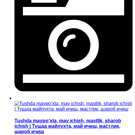
Tushda maypo’xta, may ichish, mastlik, sharob
ichish | Тушда майпухта, май ичиш, мастлик,
шароб ичиш