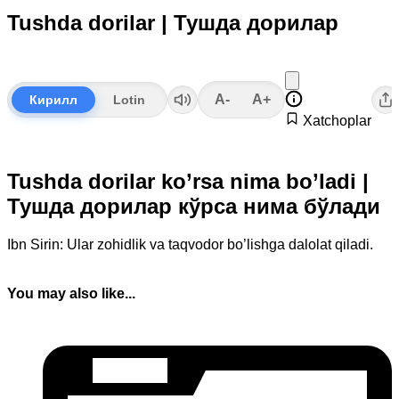
Tushda dorilar | Тушда дорилар
A-
A+
Кирилл
Lotin
Xatchoplar
Tushda dorilar ko’rsa nima bo’ladi |
Тушда дорилар кўрса нима бўлади
Ibn Sirin: Ular zohidlik va taqvodor bo’lishga dalolat qiladi.
You may also like...