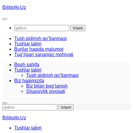
Skip
Biliboltv.Uz
to
content
Qidirshish:
Tush qidirish qo’llanmasi
Tushlar tabiri
Burjlar haqida malumot
Tug’ilgan sanangiz mohiyati
Bosh sahifa
Tushlar tabiri
Tush qidirish qo’llanmasi
Biz haqimizda
Biz bilan bog’lanish
Shaxsiylik siyosati
Qidirshish:
Biliboltv.Uz
Tushlar tabiri