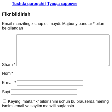
Tushda qaroqchi | Тушда карокчи
Fikr bildirish
Email manzilingiz chop etilmaydi.
Majburiy bandlar
*
bilan
belgilangan
Sharh
*
Nom
*
E-mail
*
Sayt
Keyingi marta fikr bildirishim uchun bu brauzerda mening
ismim, email va saytim manzili saqlansin.