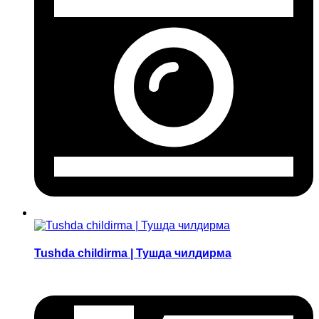
Tushda childirma | Тушда чилдирма