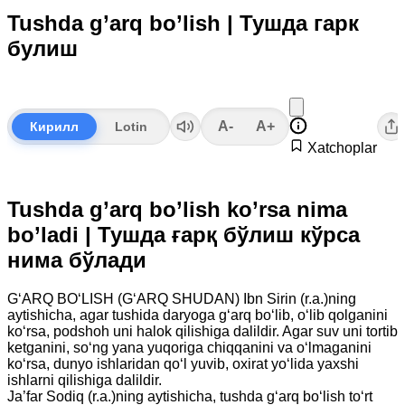
Tushda g’arq bo’lish | Тушда гарк
булиш
A-
A+
Кирилл
Lotin
Xatchoplar
Tushda g’arq bo’lish ko’rsa nima
bo’ladi | Тушда ғарқ бўлиш кўрса
нима бўлади
G‘ARQ BO‘LISH (G‘ARQ SHUDAN) Ibn Sirin (r.a.)ning
aytishicha, agar tushida daryoga g‘arq bo‘lib, o‘lib qolganini
ko‘rsa, podshoh uni halok qilishiga dalildir. Agar suv uni tortib
ketganini, so‘ng yana yuqoriga chiqqanini va o‘lmaganini
ko‘rsa, dunyo ishlaridan qo‘l yuvib, oxirat yo‘lida yaxshi
ishlarni qilishiga dalildir.
Ja’far Sodiq (r.a.)ning aytishicha, tushda g‘arq bo‘lish to‘rt