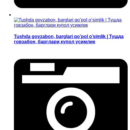
Tushda govzabon, barglari qo’pol o’simlik | Тушда
говзабон, барглари купол усимлик