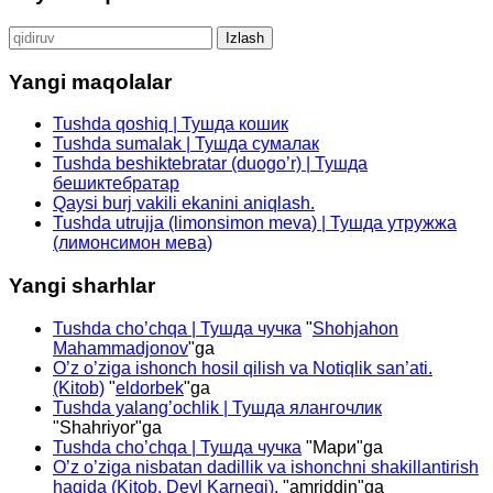
Qidirshish:
Yangi maqolalar
Tushda qoshiq | Тушда кошик
Tushda sumalak | Тушда сумалак
Tushda beshiktebratar (duogo’r) | Тушда
бешиктебратар
Qaysi burj vakili ekanini aniqlash.
Tushda utrujja (limonsimon meva) | Тушда утружжа
(лимонсимон мева)
Yangi sharhlar
Tushda cho’chqa | Тушда чучка
"
Shohjahon
Mahammadjonov
"ga
O’z o’ziga ishonch hosil qilish va Notiqlik san’ati.
(Kitob)
"
eldorbek
"ga
Tushda yalang’ochlik | Тушда ялангочлик
"
Shahriyor
"ga
Tushda cho’chqa | Тушда чучка
"
Мари
"ga
O’z o’ziga nisbatan dadillik va ishonchni shakillantirish
haqida (Kitob. Deyl Karnegi).
"
amriddin
"ga