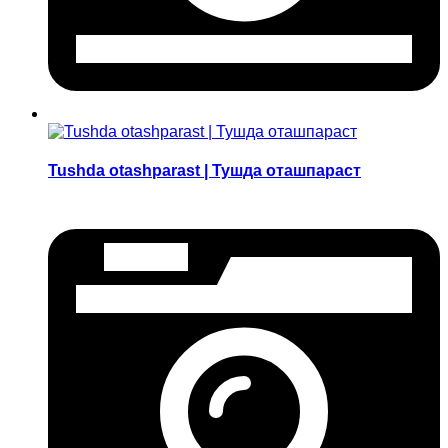
Tushda otashparast | Тушда оташпараст