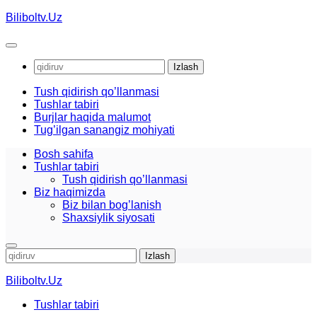
Skip
Biliboltv.Uz
to
content
Qidirshish:
Tush qidirish qo’llanmasi
Tushlar tabiri
Burjlar haqida malumot
Tug’ilgan sanangiz mohiyati
Bosh sahifa
Tushlar tabiri
Tush qidirish qo’llanmasi
Biz haqimizda
Biz bilan bog’lanish
Shaxsiylik siyosati
Qidirshish:
Biliboltv.Uz
Tushlar tabiri