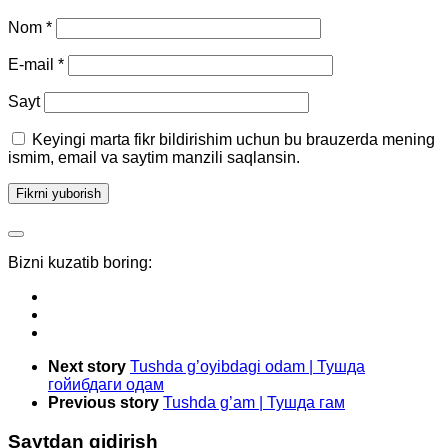
Nom
*
E-mail
*
Sayt
Keyingi marta fikr bildirishim uchun bu brauzerda mening
ismim, email va saytim manzili saqlansin.
Bizni kuzatib boring:
Next story
Tushda g’oyibdagi odam | Тушда
гойибдаги одам
Previous story
Tushda g’am | Тушда гам
Saytdan qidirish