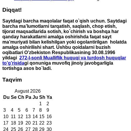
Diqqat!
Saytdagi barcha maqolalar faqat o`qish uchun. Saytdagi
barcha ma’lumotlarni tarqatish, saqlash, chop etish,
tijorat maqsadlarida sotish, ko`chirish va boshqa har
qanday harakatlarni amalga oshirishda faqat sayt
ma’muriyati bilan kelishilgan yoki ogolantirilgan holatda
amalga oshirilishi shart. Ushbu qoidalarni buzish
oqibatlari O’zbekiston Respublikasining 30.08.1996
yildagi
272-I-sonli Mualliflik huquqi va turdosh huquqlar
to’g’risida
gi qonuniga muvofiq jinoiy javobgarligla
tortishga asos bo`ladi.
Taqvim
Avgust 2026
Du
Se
Ch
Pa
Ju
Sh
Ya
1
2
3
4
5
6
7
8
9
10
11
12
13
14
15
16
17
18
19
20
21
22
23
24
25
26
27
28
29
30