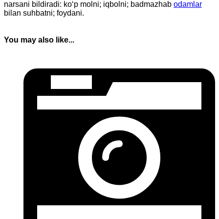
narsani bildiradi: ko‘p molni; iqbolni; badmazhab
odamlar
bilan suhbatni; foydani.
You may also like...