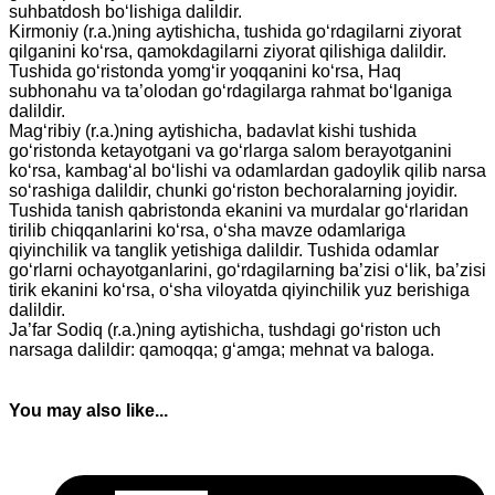
suhbatdosh bo‘lishiga dalildir.
Kirmoniy (r.a.)ning aytishicha, tushida go‘rdagilarni ziyorat
qilganini ko‘rsa, qamokdagilarni ziyorat qilishiga dalildir.
Tushida go‘ristonda yomg‘ir yoqqanini ko‘rsa, Haq
subhonahu va ta’olodan go‘rdagilarga rahmat bo‘lganiga
dalildir.
Mag‘ribiy (r.a.)ning aytishicha, badavlat kishi tushida
go‘ristonda ketayotgani va go‘rlarga salom berayotganini
ko‘rsa, kambag‘al bo‘lishi va odamlardan gadoylik qilib narsa
so‘rashiga dalildir, chunki go‘riston bechoralarning joyidir.
Tushida tanish qabristonda ekanini va murdalar go‘rlaridan
tirilib chiqqanlarini ko‘rsa, o‘sha mavze odamlariga
qiyinchilik va tanglik yetishiga dalildir. Tushida odamlar
go‘rlarni ochayotganlarini, go‘rdagilarning ba’zisi o‘lik, ba’zisi
tirik ekanini ko‘rsa, o‘sha viloyatda qiyinchilik yuz berishiga
dalildir.
Ja’far Sodiq (r.a.)ning aytishicha, tushdagi go‘riston uch
narsaga dalildir: qamoqqa; g‘amga; mehnat va baloga.
You may also like...