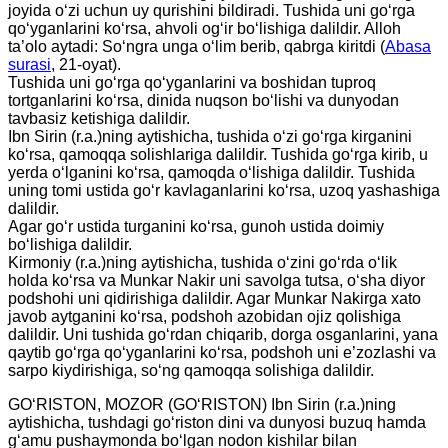
joyida o‘zi uchun uy qurishini bildiradi. Tushida uni go‘rga
qo‘yganlarini ko‘rsa, ahvoli og‘ir bo‘lishiga dalildir. Alloh
ta’olo aytadi: So‘ngra unga o‘lim berib, qabrga kiritdi (
Abasa
surasi
, 21-oyat).
Tushida uni go‘rga qo‘yganlarini va boshidan tuproq
tortganlarini ko‘rsa, dinida nuqson bo‘lishi va dunyodan
tavbasiz ketishiga dalildir.
Ibn Sirin (r.a.)ning aytishicha, tushida o‘zi go‘rga kirganini
ko‘rsa, qamoqqa solishlariga dalildir. Tushida go‘rga kirib, u
yerda o‘lganini ko‘rsa, qamoqda o‘lishiga dalildir. Tushida
uning tomi ustida go‘r kavlaganlarini ko‘rsa, uzoq yashashiga
dalildir.
Agar go‘r ustida turganini ko‘rsa, gunoh ustida doimiy
bo‘lishiga dalildir.
Kirmoniy (r.a.)ning aytishicha, tushida o‘zini go‘rda o‘lik
holda ko‘rsa va Munkar Nakir uni savolga tutsa, o‘sha diyor
podshohi uni qidirishiga dalildir. Agar Munkar Nakirga xato
javob aytganini ko‘rsa, podshoh azobidan ojiz qolishiga
dalildir. Uni tushida go‘rdan chiqarib, dorga osganlarini, yana
qaytib go‘rga qo‘yganlarini ko‘rsa, podshoh uni e’zozlashi va
sarpo kiydirishiga, so‘ng qamoqqa solishiga dalildir.
GO‘RISTON, MOZOR (GO‘RISTON) Ibn Sirin (r.a.)ning
aytishicha, tushdagi go‘riston dini va dunyosi buzuq hamda
g‘amu pushaymonda bo‘lgan nodon kishilar bilan