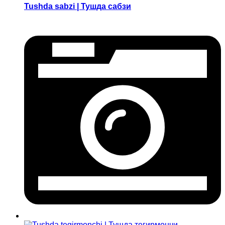
Tushda sabzi | Тушда сабзи