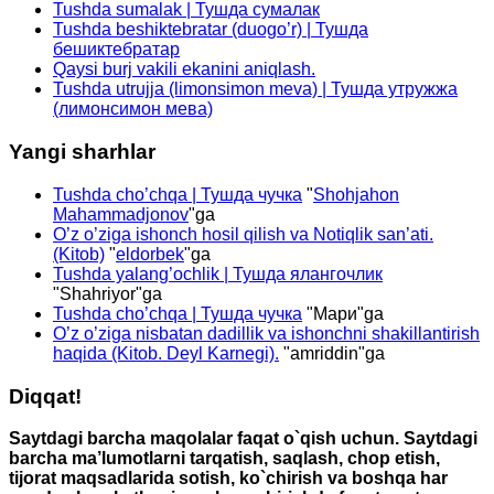
Tushda sumalak | Тушда сумалак
Tushda beshiktebratar (duogo’r) | Тушда
бешиктебратар
Qaysi burj vakili ekanini aniqlash.
Tushda utrujja (limonsimon meva) | Тушда утружжа
(лимонсимон мева)
Yangi sharhlar
Tushda cho’chqa | Тушда чучка
"
Shohjahon
Mahammadjonov
"ga
O’z o’ziga ishonch hosil qilish va Notiqlik san’ati.
(Kitob)
"
eldorbek
"ga
Tushda yalang’ochlik | Тушда ялангочлик
"
Shahriyor
"ga
Tushda cho’chqa | Тушда чучка
"
Мари
"ga
O’z o’ziga nisbatan dadillik va ishonchni shakillantirish
haqida (Kitob. Deyl Karnegi).
"
amriddin
"ga
Diqqat!
Saytdagi barcha maqolalar faqat o`qish uchun. Saytdagi
barcha ma’lumotlarni tarqatish, saqlash, chop etish,
tijorat maqsadlarida sotish, ko`chirish va boshqa har