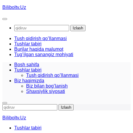
Skip
Biliboltv.Uz
to
content
Qidirshish:
Tush qidirish qo’llanmasi
Tushlar tabiri
Burjlar haqida malumot
Tug’ilgan sanangiz mohiyati
Bosh sahifa
Tushlar tabiri
Tush qidirish qo’llanmasi
Biz haqimizda
Biz bilan bog’lanish
Shaxsiylik siyosati
Qidirshish:
Biliboltv.Uz
Tushlar tabiri