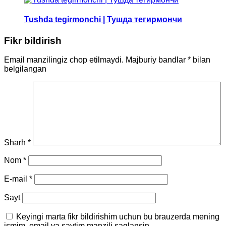
Tushda tegirmonchi | Тушда тегирмончи
Fikr bildirish
Email manzilingiz chop etilmaydi.
Majburiy bandlar
*
bilan
belgilangan
Sharh
*
Nom
*
E-mail
*
Sayt
Keyingi marta fikr bildirishim uchun bu brauzerda mening
ismim, email va saytim manzili saqlansin.