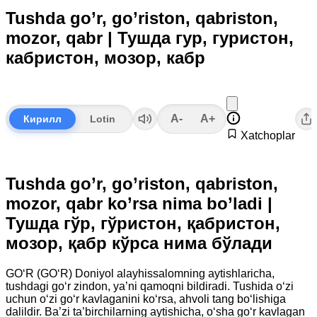
Tushda go’r, go’riston, qabriston,
mozor, qabr | Тушда гур, гуристон,
кабристон, мозор, кабр
A-
A+
Кирилл
Lotin
Xatchoplar
Tushda go’r, go’riston, qabriston,
mozor, qabr ko’rsa nima bo’ladi |
Тушда гўр, гўристон, қабристон,
мозор, қабр кўрса нима бўлади
GO‘R (GO‘R) Doniyol alayhissalomning aytishlaricha,
tushdagi go‘r zindon, ya’ni qamoqni bildiradi. Tushida o‘zi
uchun o‘zi go‘r kavlaganini ko‘rsa, ahvoli tang bo‘lishiga
dalildir. Ba’zi ta’birchilarning aytishicha, o‘sha go‘r kavlagan