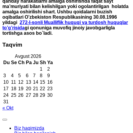
qanday harakatlarni amalga oshirishda faqat sayt
ma’muriyati bilan kelishilgan yoki ogolantirilgan holatda
amalga oshirilishi shart. Ushbu qoidalarni buzish
oqibatlari O’zbekiston Respublikasining 30.08.1996
yildagi
272-I-sonli Mualliflik huquqi va turdosh huquqlar
to’g’risida
gi qonuniga muvofiq jinoiy javobgarligla
tortishga asos bo`ladi.
Taqvim
Avgust 2026
Du
Se
Ch
Pa
Ju
Sh
Ya
1
2
3
4
5
6
7
8
9
10
11
12
13
14
15
16
17
18
19
20
21
22
23
24
25
26
27
28
29
30
31
« Okt
Biz haqimizda