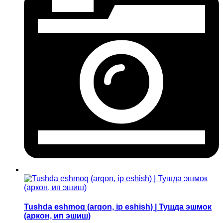
Tushda eshmoq (arqon, ip eshish) | Тушда эшмок
(аркон, ип эшиш)