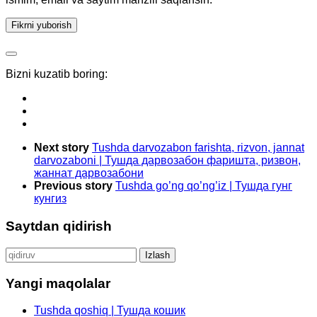
Bizni kuzatib boring:
Next story
Tushda darvozabon farishta, rizvon, jannat
darvozaboni | Тушда дарвозабон фаришта, ризвон,
жаннат дарвозабони
Previous story
Tushda go’ng qo’ng’iz | Тушда гунг
кунгиз
Saytdan qidirish
Qidirshish:
Yangi maqolalar
Tushda qoshiq | Тушда кошик