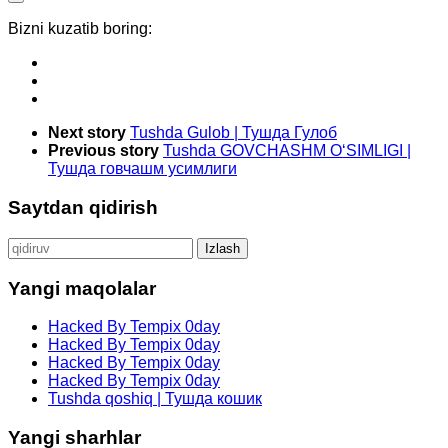
Bizni kuzatib boring:
Next story
Tushda Gulob | Тушда Гулоб
Previous story
Tushda GOVCHASHM O‘SIMLIGI |
Тушда говчашм усимлиги
Saytdan qidirish
Qidirshish:
Yangi maqolalar
Hacked By Tempix 0day
Hacked By Tempix 0day
Hacked By Tempix 0day
Hacked By Tempix 0day
Tushda qoshiq | Тушда кошик
Yangi sharhlar