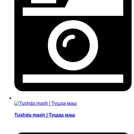
Tushda mash | Тушда маш