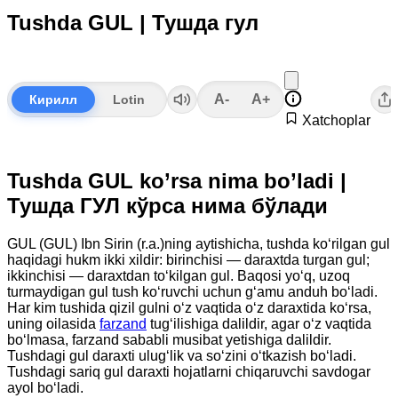
Tushda GUL | Тушда гул
A-
A+
Кирилл
Lotin
Xatchoplar
Tushda GUL ko’rsa nima bo’ladi |
Тушда ГУЛ кўрса нима бўлади
GUL (GUL) Ibn Sirin (r.a.)ning aytishicha, tushda ko‘rilgan gul
haqidagi hukm ikki xildir: birinchisi — daraxtda turgan gul;
ikkinchisi — daraxtdan to‘kilgan gul. Baqosi yo‘q, uzoq
turmaydigan gul tush ko‘ruvchi uchun g‘amu anduh bo‘ladi.
Har kim tushida qizil gulni o‘z vaqtida o‘z daraxtida ko‘rsa,
uning oilasida
farzand
tug‘ilishiga dalildir, agar o‘z vaqtida
bo‘lmasa, farzand sababli musibat yetishiga dalildir.
Tushdagi gul daraxti ulug‘lik va so‘zini o‘tkazish bo‘ladi.
Tushdagi sariq gul daraxti hojatlarni chiqaruvchi savdogar
ayol bo‘ladi.