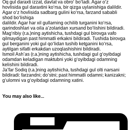
Oq gul daraxti izzat, davlat va obro‘ bo‘ladi. Agar o‘z
hovlisida gul daraxtini ko‘rsa, bir qizga uylanishiga dalildir.
Agar o‘z hovlisida sadbarg gulini ko‘rsa, farzand sababli
shod bo‘lishiga
dalildir. Agar har xil gullarning ochilib turganini ko‘rsa,
qarindoshlari va oila a’zolaridan xursand bo‘lishini bildiradi.
Mag‘ribiy (r.a.)ning aytishicha, tushdagi gul birovga vafo
qilmaydigan past himmatli erkakni bildiradi. Tushida birovga
gul berganini yoki gul qo‘lidan tushib ketganini ko‘rsa,
aytilgan sifatli erkakdan uzoqlashishini bildiradi.
Ismoil Ash’as (r.a.)ning aytishicha, tushdagi gul g‘oyibdagi
odamdan keladigan maktubni yoki g‘oyibdagi odamning
kelishini bildiradi.
Ja’far Sodiq (r.a.)ning aytishicha, tushdagi gul olti narsani
bildiradi: farzandni; do‘stni; past himmatli odamni; kanizakni;
g‘ulomni va g‘oyibdagi odamning xatini.
You may also like...