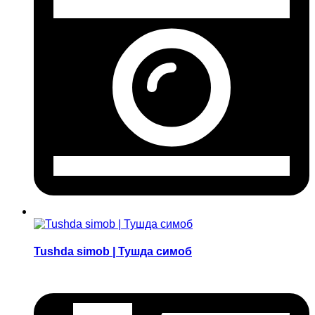
Tushda simob | Тушда симоб