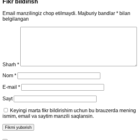
Fikr bildirish
Email manzilingiz chop etilmaydi.
Majburiy bandlar
*
bilan
belgilangan
Sharh
*
Nom
*
E-mail
*
Sayt
Keyingi marta fikr bildirishim uchun bu brauzerda mening
ismim, email va saytim manzili saqlansin.