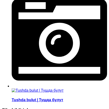
Tushda bulut | Тушда булут