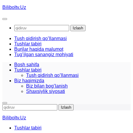
Skip
Biliboltv.Uz
to
content
Qidirshish:
Tush qidirish qo’llanmasi
Tushlar tabiri
Burjlar haqida malumot
Tug’ilgan sanangiz mohiyati
Bosh sahifa
Tushlar tabiri
Tush qidirish qo’llanmasi
Biz haqimizda
Biz bilan bog’lanish
Shaxsiylik siyosati
Qidirshish:
Biliboltv.Uz
Tushlar tabiri