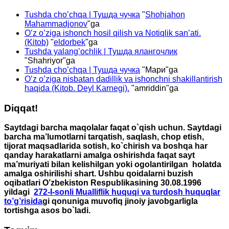
Tushda cho’chqa | Тушда чучка
"
Shohjahon
Mahammadjonov
"ga
O’z o’ziga ishonch hosil qilish va Notiqlik san’ati.
(Kitob)
"
eldorbek
"ga
Tushda yalang’ochlik | Тушда ялангочлик
"
Shahriyor
"ga
Tushda cho’chqa | Тушда чучка
"
Мари
"ga
O’z o’ziga nisbatan dadillik va ishonchni shakillantirish
haqida (Kitob. Deyl Karnegi).
"
amriddin
"ga
Diqqat!
Saytdagi barcha maqolalar faqat o`qish uchun. Saytdagi
barcha ma’lumotlarni tarqatish, saqlash, chop etish,
tijorat maqsadlarida sotish, ko`chirish va boshqa har
qanday harakatlarni amalga oshirishda faqat sayt
ma’muriyati bilan kelishilgan yoki ogolantirilgan holatda
amalga oshirilishi shart. Ushbu qoidalarni buzish
oqibatlari O’zbekiston Respublikasining 30.08.1996
yildagi
272-I-sonli Mualliflik huquqi va turdosh huquqlar
to’g’risida
gi qonuniga muvofiq jinoiy javobgarligla
tortishga asos bo`ladi.