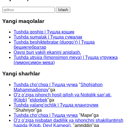
Qidirshish:
Yangi maqolalar
Tushda qoshiq | Тушда кошик
Tushda sumalak | Тушда сумалак
Tushda beshiktebratar (duogo’r) | Тушда
бешиктебратар
Qaysi burj vakili ekanini aniqlash.
Tushda utrujja (limonsimon meva) | Тушда утружжа
(лимонсимон мева)
Yangi sharhlar
Tushda cho’chqa | Тушда чучка
"
Shohjahon
Mahammadjonov
"ga
O’z o’ziga ishonch hosil qilish va Notiqlik san’ati.
(Kitob)
"
eldorbek
"ga
Tushda yalang’ochlik | Тушда ялангочлик
"
Shahriyor
"ga
Tushda cho’chqa | Тушда чучка
"
Мари
"ga
O’z o’ziga nisbatan dadillik va ishonchni shakillantirish
haqida (Kitob. Deyl Karnegi).
"
amriddin
"ga