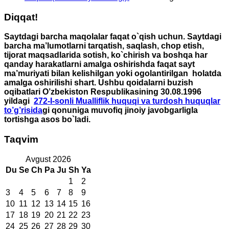
Diqqat!
Saytdagi barcha maqolalar faqat o`qish uchun. Saytdagi
barcha ma’lumotlarni tarqatish, saqlash, chop etish,
tijorat maqsadlarida sotish, ko`chirish va boshqa har
qanday harakatlarni amalga oshirishda faqat sayt
ma’muriyati bilan kelishilgan yoki ogolantirilgan holatda
amalga oshirilishi shart. Ushbu qoidalarni buzish
oqibatlari O’zbekiston Respublikasining 30.08.1996
yildagi
272-I-sonli Mualliflik huquqi va turdosh huquqlar
to’g’risida
gi qonuniga muvofiq jinoiy javobgarligla
tortishga asos bo`ladi.
Taqvim
Avgust 2026
Du
Se
Ch
Pa
Ju
Sh
Ya
1
2
3
4
5
6
7
8
9
10
11
12
13
14
15
16
17
18
19
20
21
22
23
24
25
26
27
28
29
30