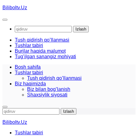
Skip
Biliboltv.Uz
to
content
Qidirshish:
Tush qidirish qo’llanmasi
Tushlar tabiri
Burjlar haqida malumot
Tug’ilgan sanangiz mohiyati
Bosh sahifa
Tushlar tabiri
Tush qidirish qo’llanmasi
Biz haqimizda
Biz bilan bog’lanish
Shaxsiylik siyosati
Qidirshish:
Biliboltv.Uz
Tushlar tabiri