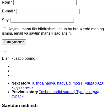
Nom
*
E-mail
*
Sayt
Keyingi marta fikr bildirishim uchun bu brauzerda mening
ismim, email va saytim manzili saqlansin.
Bizni kuzatib boring:
Next story
Tushda hadya, hadya qilmoq | Тушда хадя,
хадя килмок
Previous story
Tushda hadid surasi | Тушда хадид
сураси
Saytdan qidirish