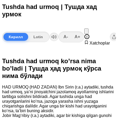
Tushda had urmoq | Тушда хад
урмок
A-
A+
Кирилл
Lotin
Xatchoplar
Tushda had urmoq ko’rsa nima
bo’ladi | Тушда ҳад урмоқ кўрса
нима бўлади
HAD URMOQ (HAD ZADAN) Ibn Sirin (r.a.) aytadiki, tushda
had urmoq, ya’ni jinoyatchini jazolamoq ayollarning ishlarini
tartibga solishni bildiradi. Agar tushida unga had
urayotganlarini ko‘rsa, jazoga yarasha ishni yuzaga
chiqarishga dalildir. Agar unga bir kishi had urayotganini
ko‘rsa, ta’biri buning aksidir.
Jobir Mag‘ribiy (r.a.) aytadiki, agar bir kishiga qilgan gunohi