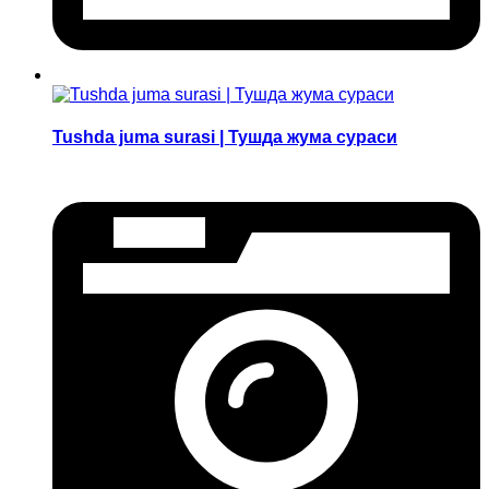
Tushda juma surasi | Тушда жума сураси