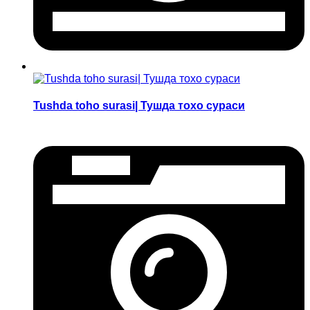
Tushda toho surasi| Тушда тохо сураси