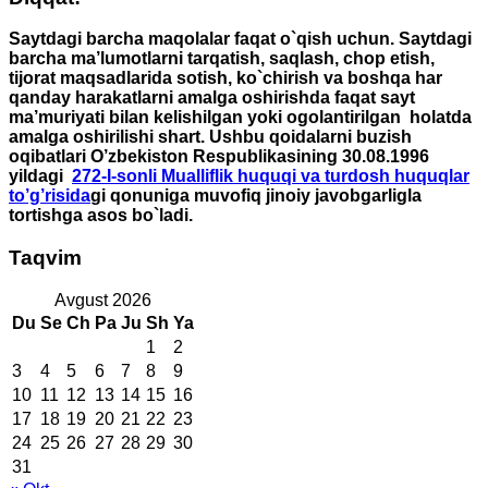
Saytdagi barcha maqolalar faqat o`qish uchun. Saytdagi
barcha ma’lumotlarni tarqatish, saqlash, chop etish,
tijorat maqsadlarida sotish, ko`chirish va boshqa har
qanday harakatlarni amalga oshirishda faqat sayt
ma’muriyati bilan kelishilgan yoki ogolantirilgan holatda
amalga oshirilishi shart. Ushbu qoidalarni buzish
oqibatlari O’zbekiston Respublikasining 30.08.1996
yildagi
272-I-sonli Mualliflik huquqi va turdosh huquqlar
to’g’risida
gi qonuniga muvofiq jinoiy javobgarligla
tortishga asos bo`ladi.
Taqvim
Avgust 2026
Du
Se
Ch
Pa
Ju
Sh
Ya
1
2
3
4
5
6
7
8
9
10
11
12
13
14
15
16
17
18
19
20
21
22
23
24
25
26
27
28
29
30
31