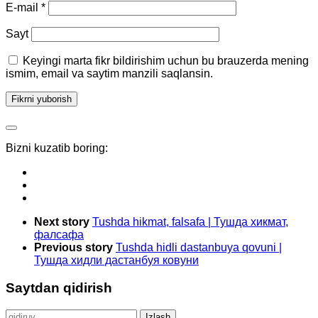
E-mail
*
Sayt
Keyingi marta fikr bildirishim uchun bu brauzerda mening
ismim, email va saytim manzili saqlansin.
Bizni kuzatib boring:
Next story
Tushda hikmat, falsafa | Тушда хикмат,
фалсафа
Previous story
Tushda hidli dastanbuya qovuni |
Тушда хидли дастанбуя ковуни
Saytdan qidirish
Qidirshish: