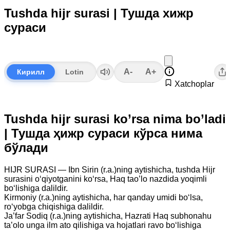
Tushda hijr surasi | Тушда хижр
сураси
A-
A+
Кирилл
Lotin
Xatchoplar
Tushda hijr surasi ko’rsa nima bo’ladi
| Тушда ҳижр сураси кўрса нима
бўлади
HIJR SURASI — Ibn Sirin (r.a.)ning aytishicha, tushda Hijr
surasini o‘qiyotganini ko‘rsa, Haq tao’lo nazdida yoqimli
bo‘lishiga dalildir.
Kirmoniy (r.a.)ning aytishicha, har qanday umidi bo‘lsa,
ro‘yobga chiqishiga dalildir.
Ja’far Sodiq (r.a.)ning aytishicha, Hazrati Haq subhonahu
ta’olo unga ilm ato qilishiga va hojatlari ravo bo‘lishiga