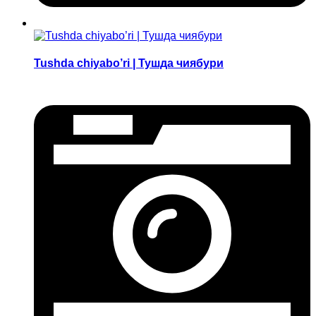
Tushda chiyabo’ri | Тушда чиябури