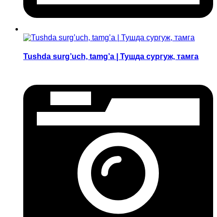
Tushda surg’uch, tamg’a | Тушда сургуж, тамга