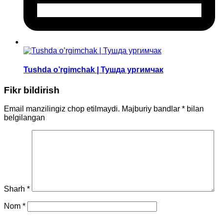
Tushda o’rgimchak | Тушда ургимчак
Fikr bildirish
Email manzilingiz chop etilmaydi.
Majburiy bandlar
*
bilan
belgilangan
Sharh
*
Nom
*