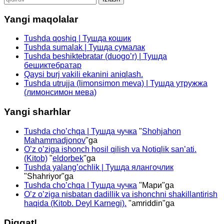
Yangi maqolalar
Tushda qoshiq | Тушда кошик
Tushda sumalak | Тушда сумалак
Tushda beshiktebratar (duogo’r) | Тушда
бешиктебратар
Qaysi burj vakili ekanini aniqlash.
Tushda utrujja (limonsimon meva) | Тушда утружжа
(лимонсимон мева)
Yangi sharhlar
Tushda cho’chqa | Тушда чучка
"
Shohjahon
Mahammadjonov
"ga
O’z o’ziga ishonch hosil qilish va Notiqlik san’ati.
(Kitob)
"
eldorbek
"ga
Tushda yalang’ochlik | Тушда ялангочлик
"
Shahriyor
"ga
Tushda cho’chqa | Тушда чучка
"
Мари
"ga
O’z o’ziga nisbatan dadillik va ishonchni shakillantirish
haqida (Kitob. Deyl Karnegi).
"
amriddin
"ga
Diqqat!