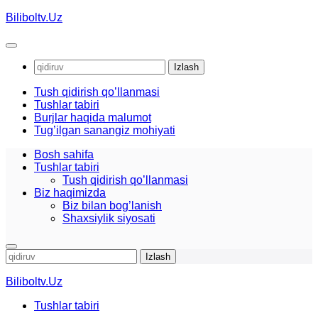
Skip
Biliboltv.Uz
to
content
Qidirshish:
Tush qidirish qo’llanmasi
Tushlar tabiri
Burjlar haqida malumot
Tug’ilgan sanangiz mohiyati
Bosh sahifa
Tushlar tabiri
Tush qidirish qo’llanmasi
Biz haqimizda
Biz bilan bog’lanish
Shaxsiylik siyosati
Qidirshish:
Biliboltv.Uz
Tushlar tabiri