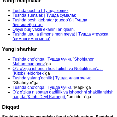
Yangi maqolalar
Tushda qoshiq | Тушда кошик
Tushda sumalak | Тушда сумалак
Tushda beshiktebratar (duogo’r) | Тушда
бешиктебратар
Qaysi burj vakili ekanini aniqlash.
Tushda utrujja (limonsimon meva) | Тушда утружжа
(лимонсимон мева)
Yangi sharhlar
Tushda cho’chqa | Тушда чучка
"
Shohjahon
Mahammadjonov
"ga
O’z o’ziga ishonch hosil qilish va Notiqlik san’ati.
(Kitob)
"
eldorbek
"ga
Tushda yalang’ochlik | Тушда ялангочлик
"
Shahriyor
"ga
Tushda cho’chqa | Тушда чучка
"
Мари
"ga
O’z o’ziga nisbatan dadillik va ishonchni shakillantirish
haqida (Kitob. Deyl Karnegi).
"
amriddin
"ga
Diqqat!
Saytdagi barcha maqolalar faqat o`qish uchun. Saytdagi