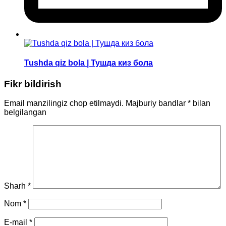
Tushda qiz bola | Тушда киз бола
Fikr bildirish
Email manzilingiz chop etilmaydi.
Majburiy bandlar
*
bilan
belgilangan
Sharh
*
Nom
*
E-mail
*