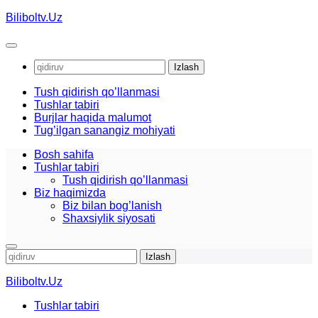
Skip
Biliboltv.Uz
to
content
Qidirshish:
Tush qidirish qo’llanmasi
Tushlar tabiri
Burjlar haqida malumot
Tug’ilgan sanangiz mohiyati
Bosh sahifa
Tushlar tabiri
Tush qidirish qo’llanmasi
Biz haqimizda
Biz bilan bog’lanish
Shaxsiylik siyosati
Qidirshish:
Biliboltv.Uz
Tushlar tabiri