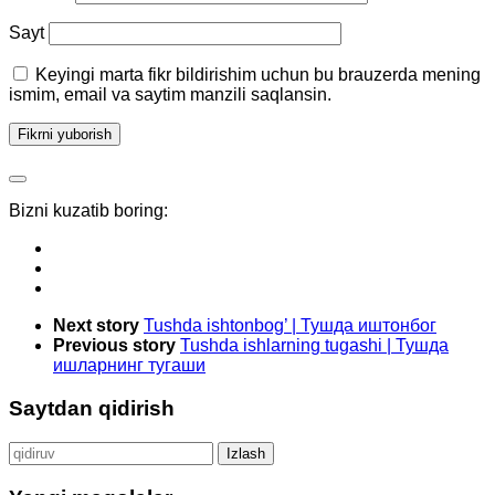
Sayt
Keyingi marta fikr bildirishim uchun bu brauzerda mening
ismim, email va saytim manzili saqlansin.
Bizni kuzatib boring:
Next story
Tushda ishtonbog’ | Тушда иштонбог
Previous story
Tushda ishlarning tugashi | Тушда
ишларнинг тугаши
Saytdan qidirish
Qidirshish: