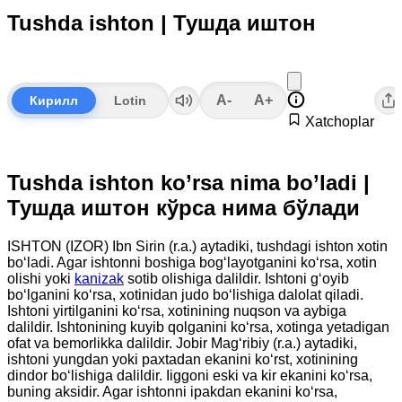
Tushda ishton | Тушда иштон
A-
A+
Кирилл
Lotin
Xatchoplar
Tushda ishton ko’rsa nima bo’ladi |
Тушда иштон кўрса нима бўлади
ISHTON (IZOR) Ibn Sirin (r.a.) aytadiki, tushdagi ishton xotin
bo‘ladi. Agar ishtonni boshiga bog‘layotganini ko‘rsa, xotin
olishi yoki
kanizak
sotib olishiga dalildir. Ishtoni g‘oyib
bo‘lganini ko‘rsa, xotinidan judo bo‘lishiga dalolat qiladi.
Ishtoni yirtilganini ko‘rsa, xotinining nuqson va aybiga
dalildir. Ishtonining kuyib qolganini ko‘rsa, xotinga yetadigan
ofat va bemorlikka dalildir. Jobir Mag‘ribiy (r.a.) aytadiki,
ishtoni yungdan yoki paxtadan ekanini ko‘rst, xotinining
dindor bo‘lishiga dalildir. Iiggoni eski va kir ekanini ko‘rsa,
buning aksidir. Agar ishtonni ipakdan ekanini ko‘rsa,