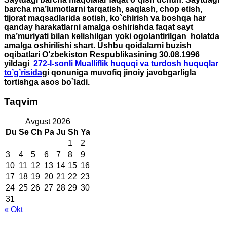
barcha ma’lumotlarni tarqatish, saqlash, chop etish,
tijorat maqsadlarida sotish, ko`chirish va boshqa har
qanday harakatlarni amalga oshirishda faqat sayt
ma’muriyati bilan kelishilgan yoki ogolantirilgan holatda
amalga oshirilishi shart. Ushbu qoidalarni buzish
oqibatlari O’zbekiston Respublikasining 30.08.1996
yildagi
272-I-sonli Mualliflik huquqi va turdosh huquqlar
to’g’risida
gi qonuniga muvofiq jinoiy javobgarligla
tortishga asos bo`ladi.
Taqvim
Avgust 2026
Du
Se
Ch
Pa
Ju
Sh
Ya
1
2
3
4
5
6
7
8
9
10
11
12
13
14
15
16
17
18
19
20
21
22
23
24
25
26
27
28
29
30
31
« Okt