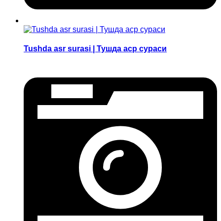
Tushda asr surasi | Тушда аср сураси