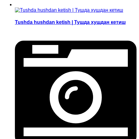
Tushda hushdan ketish | Тушда хушдан кетиш