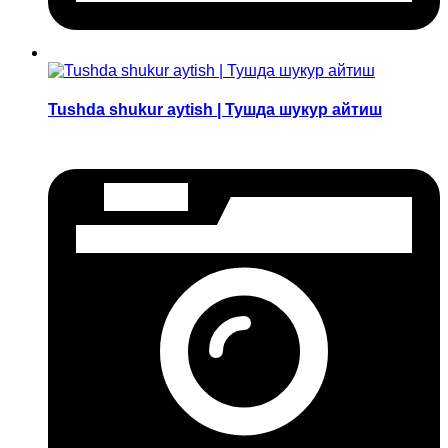
Tushda shukur aytish | Тушда шукур айтиш