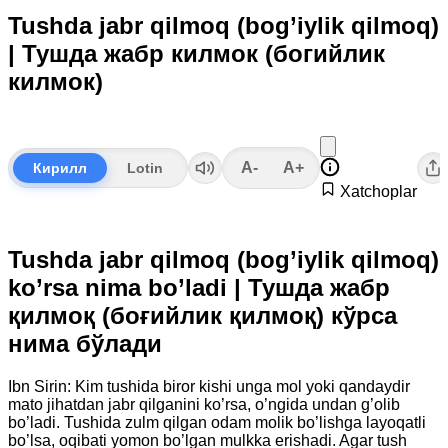
Tushda jabr qilmoq (bog’iylik qilmoq)
| Тушда жабр килмок (богийлик
килмок)
A-
A+
Кирилл
Lotin
Xatchoplar
Tushda jabr qilmoq (bog’iylik qilmoq)
ko’rsa nima bo’ladi | Тушда жабр
қилмоқ (боғийлик қилмоқ) кўрса
нима бўлади
Ibn Sirin: Kim tushida biror kishi unga mol yoki qandaydir
mato jihatdan jabr qilganini ko’rsa, o’ngida undan g’olib
bo’ladi. Tushida zulm qilgan odam molik bo’lishga layoqatli
bo’lsa, oqibati yomon bo’lgan mulkka erishadi. Agar tush