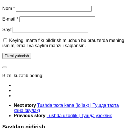
Nom
*
E-mail
*
Sayt
Keyingi marta fikr bildirishim uchun bu brauzerda mening
ismim, email va saytim manzili saqlansin.
Bizni kuzatib boring:
Next story
Tushda taxta kana (jo’lak) | Тушда тахта
кана (жулак)
Previous story
Tushda uzoqlik | Тушда узоклик
Saytdan qidirish