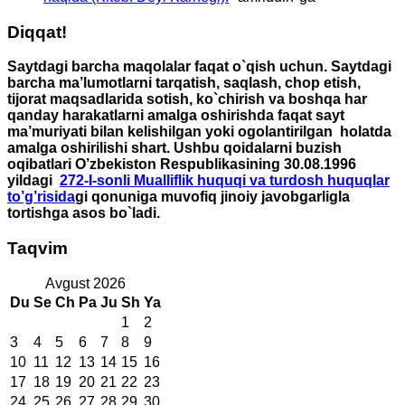
Diqqat!
Saytdagi barcha maqolalar faqat o`qish uchun. Saytdagi
barcha ma’lumotlarni tarqatish, saqlash, chop etish,
tijorat maqsadlarida sotish, ko`chirish va boshqa har
qanday harakatlarni amalga oshirishda faqat sayt
ma’muriyati bilan kelishilgan yoki ogolantirilgan holatda
amalga oshirilishi shart. Ushbu qoidalarni buzish
oqibatlari O’zbekiston Respublikasining 30.08.1996
yildagi
272-I-sonli Mualliflik huquqi va turdosh huquqlar
to’g’risida
gi qonuniga muvofiq jinoiy javobgarligla
tortishga asos bo`ladi.
Taqvim
Avgust 2026
Du
Se
Ch
Pa
Ju
Sh
Ya
1
2
3
4
5
6
7
8
9
10
11
12
13
14
15
16
17
18
19
20
21
22
23
24
25
26
27
28
29
30