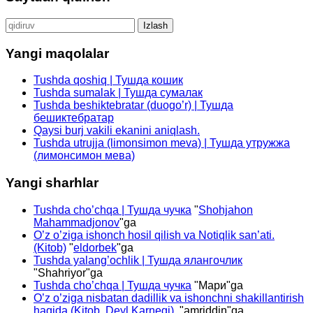
Qidirshish:
Yangi maqolalar
Tushda qoshiq | Тушда кошик
Tushda sumalak | Тушда сумалак
Tushda beshiktebratar (duogo’r) | Тушда
бешиктебратар
Qaysi burj vakili ekanini aniqlash.
Tushda utrujja (limonsimon meva) | Тушда утружжа
(лимонсимон мева)
Yangi sharhlar
Tushda cho’chqa | Тушда чучка
"
Shohjahon
Mahammadjonov
"ga
O’z o’ziga ishonch hosil qilish va Notiqlik san’ati.
(Kitob)
"
eldorbek
"ga
Tushda yalang’ochlik | Тушда ялангочлик
"
Shahriyor
"ga
Tushda cho’chqa | Тушда чучка
"
Мари
"ga
O’z o’ziga nisbatan dadillik va ishonchni shakillantirish
haqida (Kitob. Deyl Karnegi).
"
amriddin
"ga