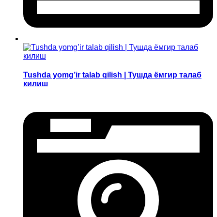
Tushda yomg’ir talab qilish | Тушда ёмгир талаб
килиш