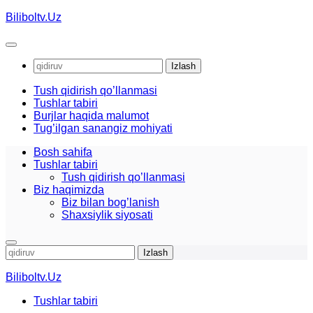
Skip
Biliboltv.Uz
to
content
Qidirshish:
Tush qidirish qo’llanmasi
Tushlar tabiri
Burjlar haqida malumot
Tug’ilgan sanangiz mohiyati
Bosh sahifa
Tushlar tabiri
Tush qidirish qo’llanmasi
Biz haqimizda
Biz bilan bog’lanish
Shaxsiylik siyosati
Qidirshish:
Biliboltv.Uz
Tushlar tabiri